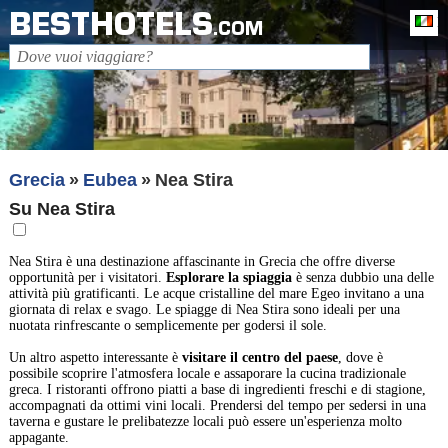
BESTHOTELS
It
.COM
Grecia
Eubea
Nea Stira
Su Nea Stira
Nea Stira è una destinazione affascinante in Grecia che offre diverse
opportunità per i visitatori.
Esplorare la spiaggia
è senza dubbio una delle
attività più gratificanti. Le acque cristalline del mare Egeo invitano a una
giornata di relax e svago. Le spiagge di Nea Stira sono ideali per una
nuotata rinfrescante o semplicemente per godersi il sole.
Un altro aspetto interessante è
visitare il centro del paese
, dove è
possibile scoprire l'atmosfera locale e assaporare la cucina tradizionale
greca. I ristoranti offrono piatti a base di ingredienti freschi e di stagione,
accompagnati da ottimi vini locali. Prendersi del tempo per sedersi in una
taverna e gustare le prelibatezze locali può essere un'esperienza molto
appagante.