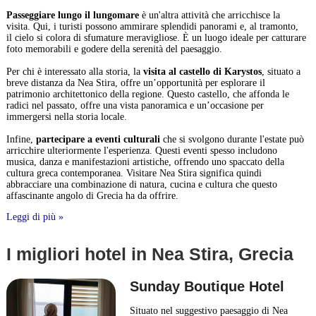
Passeggiare lungo il lungomare
è un'altra attività che arricchisce la
visita. Qui, i turisti possono ammirare splendidi panorami e, al tramonto,
il cielo si colora di sfumature meravigliose. È un luogo ideale per catturare
foto memorabili e godere della serenità del paesaggio.
Per chi è interessato alla storia, la
visita al castello di Karystos
, situato a
breve distanza da Nea Stira, offre un’opportunità per esplorare il
patrimonio architettonico della regione. Questo castello, che affonda le
radici nel passato, offre una vista panoramica e un’occasione per
immergersi nella storia locale.
Infine,
partecipare a eventi culturali
che si svolgono durante l'estate può
arricchire ulteriormente l'esperienza. Questi eventi spesso includono
musica, danza e manifestazioni artistiche, offrendo uno spaccato della
cultura greca contemporanea. Visitare Nea Stira significa quindi
abbracciare una combinazione di natura, cucina e cultura che questo
affascinante angolo di Grecia ha da offrire.
Leggi di più »
I migliori hotel in Nea Stira, Grecia
Sunday Boutique Hotel
Situato nel suggestivo paesaggio di Nea