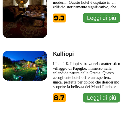
moderni. Questo hotel è ospitato in un
edificio storicamente significativo, che
riflette l'architettura tipica della regione,
9.3
contribuendo a creare un'atmosfera unica
Leggi di più
e accogliente. L'Archontiko Geki 1876
offre ai suoi ospiti una gamma di camere
eleganti,
... Leggi di più
Kalliopi
L'hotel Kalliopi si trova nel caratteristico
villaggio di Papigko, immerso nella
splendida natura della Grecia. Questo
accogliente hotel offre un'esperienza
unica, perfetta per coloro che desiderano
scoprire la bellezza dei Monti Pindos e
vivere un soggiorno all'insegna della
8.7
tranquillità. Le camere dell'hotel
Leggi di più
Kalliopi sono arredate con gusto e dotate
di comfort moderni, creando un
1 km
ambiente caldo
... Leggi di più
3000 ft
Leaflet
|
© Carto, under CC BY 3.0. Data by
OpenStreetMap, under ODbL
+