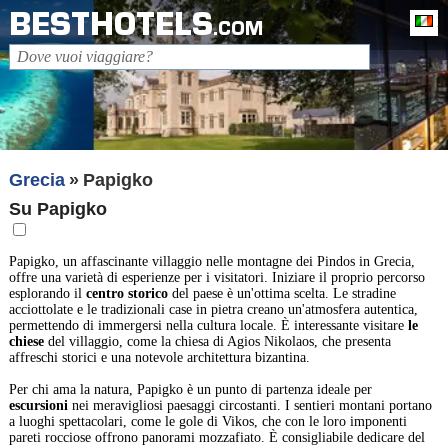
BESTHOTELS
It
.COM
Grecia
Papigko
Su Papigko
Papigko, un affascinante villaggio nelle montagne dei Pindos in Grecia,
offre una varietà di esperienze per i visitatori. Iniziare il proprio percorso
esplorando il
centro storico
del paese è un'ottima scelta. Le stradine
acciottolate e le tradizionali case in pietra creano un'atmosfera autentica,
permettendo di immergersi nella cultura locale. È interessante visitare
le
chiese
del villaggio, come la chiesa di Agios Nikolaos, che presenta
affreschi storici e una notevole architettura bizantina.
Per chi ama la natura, Papigko è un punto di partenza ideale per
escursioni
nei meravigliosi paesaggi circostanti. I sentieri montani portano
a luoghi spettacolari, come le gole di Vikos, che con le loro imponenti
pareti rocciose offrono panorami mozzafiato. È consigliabile dedicare del