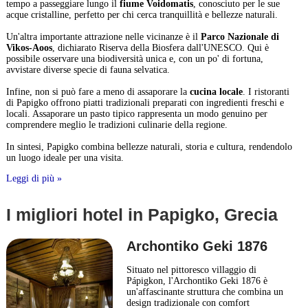
tempo a passeggiare lungo il
fiume Voidomatis
, conosciuto per le sue
acque cristalline, perfetto per chi cerca tranquillità e bellezze naturali.
Un'altra importante attrazione nelle vicinanze è il
Parco Nazionale di
Vikos-Aoos
, dichiarato Riserva della Biosfera dall'UNESCO. Qui è
possibile osservare una biodiversità unica e, con un po' di fortuna,
avvistare diverse specie di fauna selvatica.
Infine, non si può fare a meno di assaporare la
cucina locale
. I ristoranti
di Papigko offrono piatti tradizionali preparati con ingredienti freschi e
locali. Assaporare un pasto tipico rappresenta un modo genuino per
comprendere meglio le tradizioni culinarie della regione.
In sintesi, Papigko combina bellezze naturali, storia e cultura, rendendolo
un luogo ideale per una visita.
Leggi di più »
I migliori hotel in Papigko, Grecia
Archontiko Geki 1876
Situato nel pittoresco villaggio di
Pápigkon, l'Archontiko Geki 1876 è
un'affascinante struttura che combina un
design tradizionale con comfort