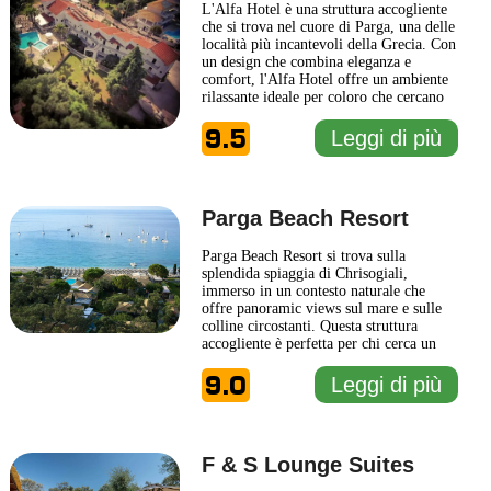
L'Alfa Hotel è una struttura accogliente
che si trova nel cuore di Parga, una delle
località più incantevoli della Grecia. Con
un design che combina eleganza e
comfort, l'Alfa Hotel offre un ambiente
rilassante ideale per coloro che cercano
un rifugio tranquillo. Le camere sono
9.5
arredate con gusto, fornendo
Leggi di più
un'atmosfera calda e invitante, perfetta
per ricaricare le energie dopo una
giornata di esplorazioni. La
... Leggi di
più
Parga Beach Resort
Parga Beach Resort si trova sulla
splendida spiaggia di Chrisogiali,
immerso in un contesto naturale che
offre panoramic views sul mare e sulle
colline circostanti. Questa struttura
accogliente è perfetta per chi cerca un
soggiorno rilassante nel cuore della
9.0
pittoresca Parga, una delle gemme della
Leggi di più
Grecia. Il resort dispone di camere
moderne e confortevoli, arredate con
gusto e dotate di tutti i comfort
... Leggi
di più
F & S Lounge Suites