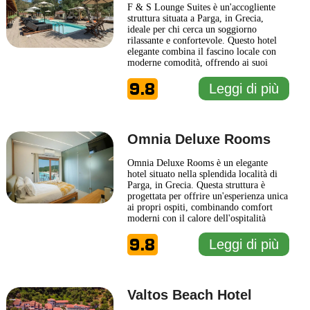
F & S Lounge Suites è un'accogliente
struttura situata a Parga, in Grecia,
ideale per chi cerca un soggiorno
rilassante e confortevole. Questo hotel
elegante combina il fascino locale con
moderne comodità, offrendo ai suoi
ospiti un'atmosfera calda e accogliente.
9.8
Le suite sono arredate con gusto e dotate
Leggi di più
di una varietà di servizi di alta qualità,
pensati per garantire un soggiorno
piacevole e senza
... Leggi di più
Omnia Deluxe Rooms
Omnia Deluxe Rooms è un elegante
hotel situato nella splendida località di
Parga, in Grecia. Questa struttura è
progettata per offrire un'esperienza unica
ai propri ospiti, combinando comfort
moderni con il calore dell'ospitalità
greca. Ogni camera è curata nei minimi
9.8
dettagli, mostrando un design raffinato e
Leggi di più
una palette di colori rilassanti che
contribuiscono a creare un'atmosfera
accogliente e rilassante. Gli
... Leggi di
più
Valtos Beach Hotel