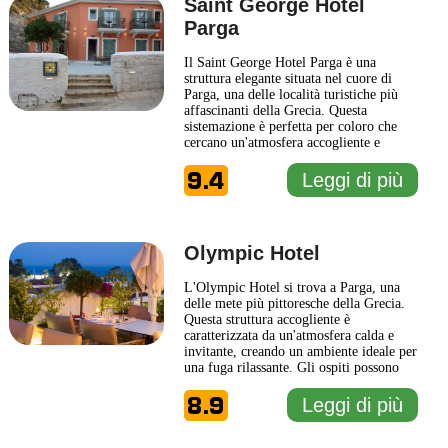
Saint George Hotel
Parga
Il Saint George Hotel Parga è una
struttura elegante situata nel cuore di
Parga, una delle località turistiche più
affascinanti della Grecia. Questa
sistemazione è perfetta per coloro che
cercano un'atmosfera accogliente e
rilassante, con un accesso comodo alle
9.4
meraviglie naturali e culturali della zona.
Leggi di più
Il design dell'hotel riflette un equilibrio
armonioso tra comfort moderno e stile
tradizionale
... Leggi di più
Olympic Hotel
L'Olympic Hotel si trova a Parga, una
delle mete più pittoresche della Grecia.
Questa struttura accogliente è
caratterizzata da un'atmosfera calda e
invitante, creando un ambiente ideale per
una fuga rilassante. Gli ospiti possono
godere di camere arredate con gusto,
8.9
dotate di comfort moderni e dettagli
Leggi di più
curati, che garantiscono un soggiorno
piacevole. La posizione centrale
dell'Olympic Hotel consente
... Leggi di