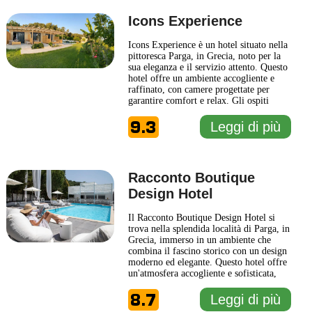
più
Icons Experience
Icons Experience è un hotel situato nella
pittoresca Parga, in Grecia, noto per la
sua eleganza e il servizio attento. Questo
hotel offre un ambiente accogliente e
raffinato, con camere progettate per
garantire comfort e relax. Gli ospiti
possono apprezzare la bellezza del design
9.3
moderno, che si combina
Leggi di più
armoniosamente con elementi
tradizionali, creando così un'atmosfera
unica. La posizione di Icons
... Leggi di
più
Racconto Boutique
Design Hotel
Il Racconto Boutique Design Hotel si
trova nella splendida località di Parga, in
Grecia, immerso in un ambiente che
combina il fascino storico con un design
moderno ed elegante. Questo hotel offre
un'atmosfera accogliente e sofisticata,
perfetta per coloro che cercano un
8.7
soggiorno rilassante con tutti i comfort
Leggi di più
necessari. Le camere del Racconto sono