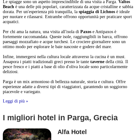
Le spiagge sono un aspetto imprescindibile di una visita a Parga.
Valtos
Beach
è una delle più popolari, caratterizzata da acque cristalline e sabbia
dorata. Per un'esperienza più tranquilla, la
spiaggia di Lichnos
è ideale
per nuotare e rilassarsi. Entrambe offrono opportunità per praticare sport
acquatici.
Per chi ama la natura, una visita all'isola di
Paxos
e Antipaxos è
fortemente raccomandata. Queste isole, raggiungibili in barca, offrono
paesaggi mozzafiato e acque turchesi. Le crociere giornaliere sono un
ottimo modo per esplorare le baie nascoste e godere del mare.
Infine, immergersi nella cultura locale attraverso la cucina è un must.
Assapora i piatti tradizionali greci presso le tante
taverne
della città. Il
pesce fresco e i piatti a base di olio d'oliva locale sono particolarmente
deliziosi.
Parga è un mix armonioso di bellezza naturale, storia e cultura. Offre
esperienze adatte a diversi tipi di viaggiatori, garantendo un soggiorno
piacevole e variegato.
Leggi di più »
I migliori hotel in Parga, Grecia
Alfa Hotel