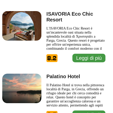
arredate con gusto e attenzione ai
dettagli, creando
... Leggi di più
ISAVORIA Eco Chic
Resort
L'ISAVORIA Eco Chic Resort è
un'incantevole oasi situata nella
splendida località di Χρυσογιάλι a
Parga, Grecia. Questo resort è progettato
per offrire un'esperienza unica,
combinando il comfort moderno con il
rispetto per l'ambiente. La sua
8.2
architettura contemporanea è ispirata alle
Leggi di più
tradizioni locali, creando un'atmosfera
accogliente e rilassante per tutti gli
ospiti. L'ISAVORIA Eco Chic Resort
offre
... Leggi di più
Palatino Hotel
Il Palatino Hotel si trova nella pittoresca
località di Parga, in Grecia, offrendo un
rifugio ideale per chi cerca comodità e
relax. Questo hotel è concepito per
garantire un'accoglienza calorosa e un
servizio attento, permettendo agli ospiti
di immergersi nella bellezza naturale