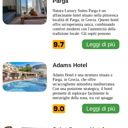
Parga
Natura Luxury Suites Parga è un
affascinante hotel situato nella pittoresca
località di Parga, in Grecia. Questo hotel
offre un'esperienza unica, combinando
comfort moderni con l'autenticità della
tradizione locale. Gli ospiti possono
godere di suite eleganti e arredate con
9.7
gusto, pensate per garantire un soggiorno
Leggi di più
rilassante e rigenerante. L'architettura
del Natura Luxury Suites Parga si
integra
... Leggi di più
Adams Hotel
Adams Hotel è una struttura situata a
Parga, in Grecia, che offre
un'accogliente atmosfera mediterranea.
Con una posizione strategica, il hotel
permette di esplorare facilmente le
meraviglie della zona, tra cui spiagge
incantevoli e il suggestivo centro storico.
9.0
Gli ospiti possono godere di un'ampia
Leggi di più
gamma di servizi pensati per garantire
un soggiorno confortevole e rilassante.
Le camere di Adams Hotel
... Leggi di
più