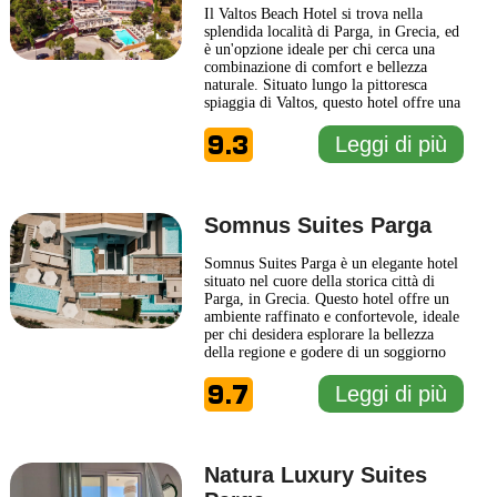
Il Valtos Beach Hotel si trova nella
splendida località di Parga, in Grecia, ed
è un'opzione ideale per chi cerca una
combinazione di comfort e bellezza
naturale. Situato lungo la pittoresca
spiaggia di Valtos, questo hotel offre una
vista mozzafiato sul mare cristallino e
9.3
sulle verdi colline circostanti. Gli ospiti
Leggi di più
possono godere di una varietà di servizi
pensati per garantire un soggiorno
rilassante,
... Leggi di più
Somnus Suites Parga
Somnus Suites Parga è un elegante hotel
situato nel cuore della storica città di
Parga, in Grecia. Questo hotel offre un
ambiente raffinato e confortevole, ideale
per chi desidera esplorare la bellezza
della regione e godere di un soggiorno
tranquillo. Le suite sono arredate con
9.7
gusto, presentando un design moderno
Leggi di più
che si fonde armoniosamente con
elementi tradizionali. Ogni unità è dotata
di comodità
... Leggi di più
Natura Luxury Suites