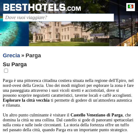
BESTHOTELS
It
.COM
Grecia
Parga
Su Parga
Parga è una pittoresca cittadina costiera situata nella regione dell'Epiro, nel
nord-ovest della Grecia. Uno dei modi migliori per esplorare la zona è fare
una passeggiata attraverso i suoi vicoli stretti e acciottolati, dove si
possono scoprire negozietti caratteristici, taverne locali e caffè accoglienti.
Esplorare la città vecchia
ti permette di godere di un'atmosfera autentica
e rilassata.
Un altro punto culminante è visitare il
Castello Veneziano di Parga
, che
domina la città su una collina. Dal castello si gode di panorami spettacolari
sulla costa e sulle isole circostanti. La storia della fortezza offre un tuffo
nel passato della città, quando Parga era un importante punto strategico.