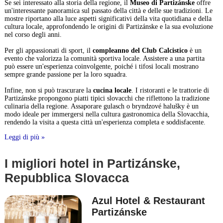
Se sei interessato alla storia della regione, il
Museo di Partizánske
offre
un'interessante panoramica sul passato della città e delle sue tradizioni. Le
mostre riportano alla luce aspetti significativi della vita quotidiana e della
cultura locale, approfondendo le origini di Partizánske e la sua evoluzione
nel corso degli anni.
Per gli appassionati di sport, il
compleanno del Club Calcistico
è un
evento che valorizza la comunità sportiva locale. Assistere a una partita
può essere un'esperienza coinvolgente, poiché i tifosi locali mostrano
sempre grande passione per la loro squadra.
Infine, non si può trascurare la
cucina locale
. I ristoranti e le trattorie di
Partizánske propongono piatti tipici slovacchi che riflettono la tradizione
culinaria della regione. Assaporare gulasch o bryndzové halušky è un
modo ideale per immergersi nella cultura gastronomica della Slovacchia,
rendendo la visita a questa città un'esperienza completa e soddisfacente.
Leggi di più »
I migliori hotel in Partizánske,
Repubblica Slovacca
Azul Hotel & Restaurant
Partizánske