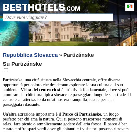
BESTHOTELS
It
.COM
Repubblica Slovacca
Partizánske
Su Partizánske
Partizánske, una città situata nella Slovacchia centrale, offre diverse
opportunità per coloro che desiderano esplorare la sua cultura e il suo
ambiente.
Visita del centro città
è un'attività fondamentale, dove si può
ammirare l'architettura tipica slovacca e passeggiare lungo le sue strade. Il
centro è caratterizzato da un'atmosfera tranquilla, ideale per una
passeggiata rilassante.
Un'altra attrazione importante è il
Parco di Partizánske
, un luogo
perfetto per chi ama la natura. Qui si possono trascorrere momenti di
relax, fare picnic o semplicemente godere dell'aria fresca. Il parco è ben
curato e offre spazi verdi dove gli abitanti e i visitatori possono ritrovarsi.