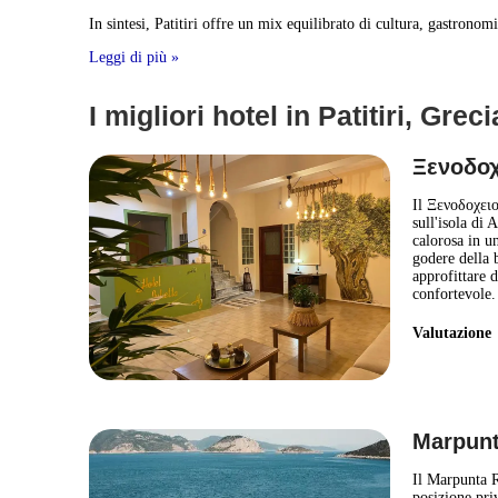
In sintesi, Patitiri offre un mix equilibrato di cultura, gastrono
Leggi di più »
I migliori hotel in Patitiri, Greci
Ξενοδοχ
Il Ξενοδοχειο 
sull'isola di 
calorosa in u
godere della b
approfittare 
confortevole.
Valutazion
Marpunt
Il Marpunta R
posizione priv