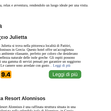
mia, relax e avventura, rendendolo un luogo ideale per una visita.
a
1 km
3000 ft
ειο Julietta
+
Julietta si trova nella pittoresca località di Patitiri,
Alonissos in Grecia. Questo hotel offre un'accoglienza
n ambiente rilassante, perfetto per coloro che desiderano
−
ellezza naturale delle isole greche. Gli ospiti possono
di una gamma di servizi pensati per garantire un soggiorno
 Le camere sono arredate con gusto
... Leggi di più
9.4
Leggi di più
e
a Resort Alonnisos
esort Alonnisos è una raffinata struttura situata in una
ilegiata nella splendida isola di Alonnisos, in Grecia.