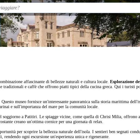
na combinazione affascinante di bellezze naturali e cultura locale.
Esplorazione de
 tradizionali e caffè che offrono piatti tipici della cucina greca. Qui i turisti 
 Questo museo fornisce un'interessante panoramica sulla storia marittima dell'iso
marinai e sull'importanza del mare per la comunità locale.
 soggiorno a Patitiri. Le spiagge vicine, come quella di Chrisi Milia, offrono a
rcostante creano un'ottima cornice per una giornata di relax.
ortunità per scoprire la bellezza naturale dell'isola. I sentieri ben segnati cond
ali, rendendo ogni escursione un'esperienza unica e rigenerante.