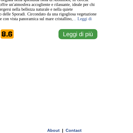
ffre un'atmosfera accogliente e rilassante, ideale per chi
rgersi nella bellezza naturale e nella quiete
go delle Sporadi. Circondato da una rigogliosa vegetazione
e con vista panoramica sul mare cristallino,
... Leggi di
8.6
Leggi di più
e
About
|
Contact