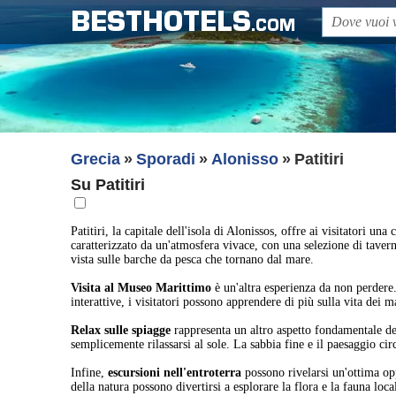
BESTHOTELS
.COM
Grecia
Sporadi
Alonisso
Patitiri
Su Patitiri
Patitiri, la capitale dell'isola di Alonissos, offre ai visitatori u
caratterizzato da un'atmosfera vivace, con una selezione di taverne
vista sulle barche da pesca che tornano dal mare.
Visita al Museo Marittimo
è un'altra esperienza da non perdere.
interattive, i visitatori possono apprendere di più sulla vita dei 
Relax sulle spiagge
rappresenta un altro aspetto fondamentale del
semplicemente rilassarsi al sole. La sabbia fine e il paesaggio ci
Infine,
escursioni nell'entroterra
possono rivelarsi un'ottima opp
della natura possono divertirsi a esplorare la flora e la fauna loc