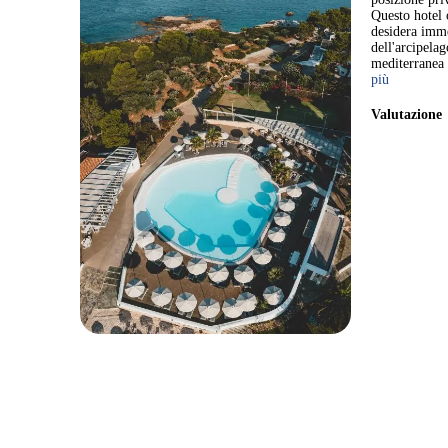
Questo hotel o
desidera imme
dell'arcipela
mediterranea 
più
Valutazion