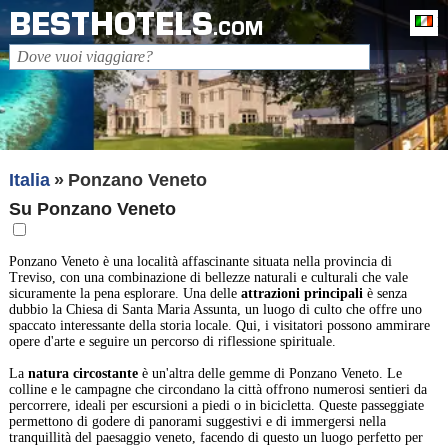
BESTHOTELS
It
.COM
Italia
Ponzano Veneto
Su Ponzano Veneto
Ponzano Veneto è una località affascinante situata nella provincia di
Treviso, con una combinazione di bellezze naturali e culturali che vale
sicuramente la pena esplorare. Una delle
attrazioni principali
è senza
dubbio la Chiesa di Santa Maria Assunta, un luogo di culto che offre uno
spaccato interessante della storia locale. Qui, i visitatori possono ammirare
opere d'arte e seguire un percorso di riflessione spirituale.
La
natura circostante
è un'altra delle gemme di Ponzano Veneto. Le
colline e le campagne che circondano la città offrono numerosi sentieri da
percorrere, ideali per escursioni a piedi o in bicicletta. Queste passeggiate
permettono di godere di panorami suggestivi e di immergersi nella
tranquillità del paesaggio veneto, facendo di questo un luogo perfetto per