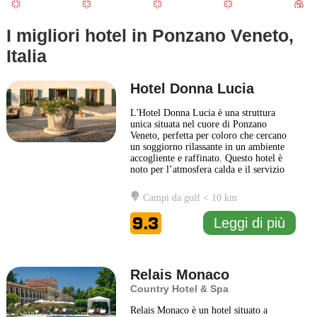
I migliori hotel in Ponzano Veneto,
Italia
Hotel Donna Lucia
L'Hotel Donna Lucia è una struttura
unica situata nel cuore di Ponzano
Veneto, perfetta per coloro che cercano
un soggiorno rilassante in un ambiente
accogliente e raffinato. Questo hotel è
noto per l’atmosfera calda e il servizio
attento, che lo rendono la scelta ideale
per viaggiatori in cerca di autenticità e
Campi da golf < 10 km
comfort. Gli interni dell'Hotel Donna
Lucia sono caratterizzati da un design
9.3
Leggi di più
elegante
... Leggi di più
Relais Monaco
Country Hotel & Spa
Relais Monaco è un hotel situato a