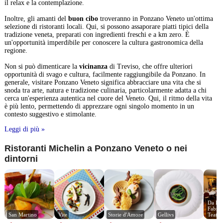
il relax e la contemplazione.
Inoltre, gli amanti del
buon cibo
troveranno in Ponzano Veneto un'ottima
selezione di ristoranti locali. Qui, si possono assaporare piatti tipici della
tradizione veneta, preparati con ingredienti freschi e a km zero. È
un'opportunità imperdibile per conoscere la cultura gastronomica della
regione.
Non si può dimenticare la
vicinanza
di Treviso, che offre ulteriori
opportunità di svago e cultura, facilmente raggiungibile da Ponzano. In
generale, visitare Ponzano Veneto significa abbracciare una vita che si
snoda tra arte, natura e tradizione culinaria, particolarmente adatta a chi
cerca un'esperienza autentica nel cuore del Veneto. Qui, il ritmo della vita
è più lento, permettendo di apprezzare ogni singolo momento in un
contesto suggestivo e stimolante.
Leggi di più »
Ristoranti Michelin a Ponzano Veneto o nei
dintorni
Da Flav
Fabrizi
San Martino
Vite
Storie d'Amore
Gellivs
Teatro