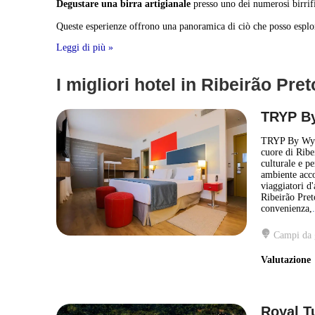
Degustare una birra artigianale
presso uno dei numerosi birrific
Queste esperienze offrono una panoramica di ciò che posso esplor
Leggi di più »
I migliori hotel in Ribeirão Pret
TRYP By
TRYP By Wynd
cuore di Ribe
culturale e pe
ambiente acco
viaggiatori d
Ribeirão Pret
convenienza,
Campi da 
Valutazion
Royal Tu