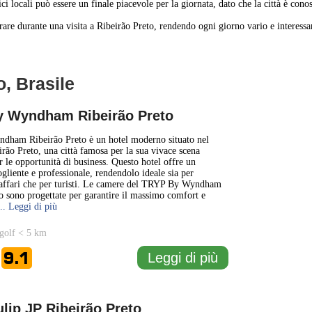
i locali può essere un finale piacevole per la giornata, dato che la città è conos
are durante una visita a Ribeirão Preto, rendendo ogni giorno vario e interessa
o, Brasile
1 km
1 mi
 Wyndham Ribeirão Preto
+
ham Ribeirão Preto è un hotel moderno situato nel
irão Preto, una città famosa per la sua vivace scena
r le opportunità di business. Questo hotel offre un
−
gliente e professionale, rendendolo ideale sia per
'affari che per turisti. Le camere del TRYP By Wyndham
o sono progettate per garantire il massimo comfort e
... Leggi di più
golf < 5 km
9.1
Leggi di più
e
lip JP Ribeirão Preto