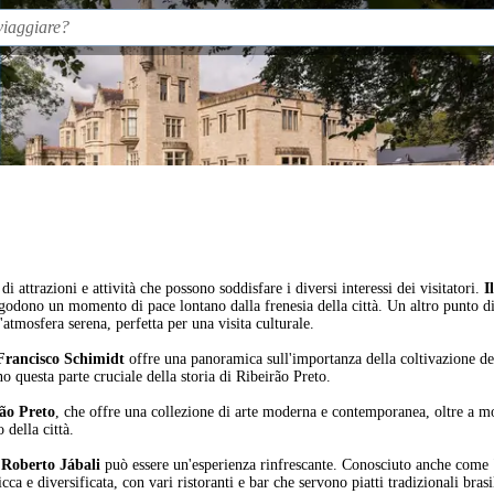
di attrazioni e attività che possono soddisfare i diversi interessi dei visitatori.
I
i godono un momento di pace lontano dalla frenesia della città. Un altro punto di
'atmosfera serena, perfetta per una visita culturale.
Francisco Schimidt
offre una panoramica sull'importanza della coltivazione del
no questa parte cruciale della storia di Ribeirão Preto.
ão Preto
, che offre una collezione di arte moderna e contemporanea, oltre a mos
 della città.
 Roberto Jábali
può essere un'esperienza rinfrescante. Conosciuto anche come "
ricca e diversificata, con vari ristoranti e bar che servono piatti tradizionali bra