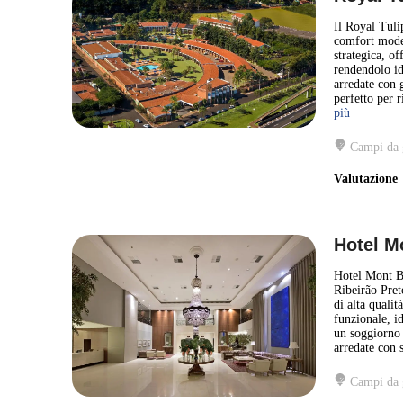
Il Royal Tuli
comfort moder
strategica, off
rendendolo id
arredate con 
perfetto per r
più
Campi da 
Valutazion
Hotel M
Hotel Mont Bl
Ribeirão Preto
di alta quali
funzionale, id
un soggiorno p
arredate con s
Campi da 