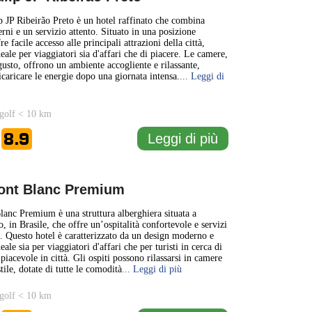
p JP Ribeirão Preto è un hotel raffinato che combina
ni e un servizio attento. Situato in una posizione
re facile accesso alle principali attrazioni della città,
eale per viaggiatori sia d'affari che di piacere. Le camere,
gusto, offrono un ambiente accogliente e rilassante,
icaricare le energie dopo una giornata intensa.
... Leggi di
golf < 10 km
8.9
Leggi di più
e
ont Blanc Premium
anc Premium è una struttura alberghiera situata a
, in Brasile, che offre un’ospitalità confortevole e servizi
tà. Questo hotel è caratterizzato da un design moderno e
eale sia per viaggiatori d'affari che per turisti in cerca di
iacevole in città. Gli ospiti possono rilassarsi in camere
tile, dotate di tutte le comodità
... Leggi di più
golf < 10 km