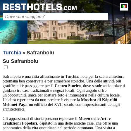
BESTHOTELS
It
.COM
Turchia
Safranbolu
Su Safranbolu
Safranbolu è una città affascinante in Turchia, nota per la sua architettura
ottomana ben conservata e per atmosfere storiche. Una delle attività più
gratificanti è passeggiare per il
Centro Storico
, dove strade acciottolate ti
guidano tra case tradizionali e negozi locali. Ogni angolo offre
un'opportunità unica per scattare foto e immergersi nella cultura locale.
Un'altra esperienza da non perdere è visitare la
Moschea di Köprülü
Mehmet Paşa
, un edificio del XVII secolo con impressionanti dettagli
architettonici.
Gli appassionati di storia possono esplorare il
Museo delle Arti e
Tradizioni Popolari
, ospitato in una delle antiche case, che offre una
panoramica della vita quotidiana nel periodo ottomano. Una visita a