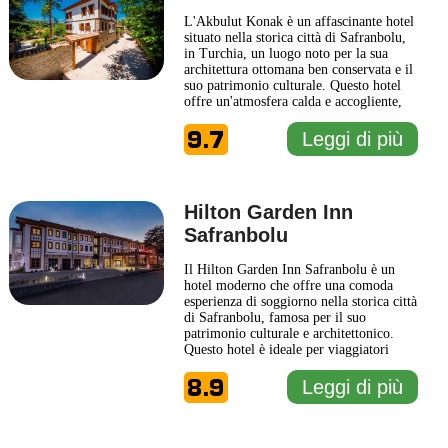
L'Akbulut Konak è un affascinante hotel
situato nella storica città di Safranbolu,
in Turchia, un luogo noto per la sua
architettura ottomana ben conservata e il
suo patrimonio culturale. Questo hotel
offre un'atmosfera calda e accogliente,
ideale per coloro che cercano
9.7
un'esperienza autentica nella regione. Le
Leggi di più
camere sono arredate con gusto,
mescolando comfort moderni e elementi
tradizionali, garantendo
... Leggi di più
Hilton Garden Inn
Safranbolu
Il Hilton Garden Inn Safranbolu è un
hotel moderno che offre una comoda
esperienza di soggiorno nella storica città
di Safranbolu, famosa per il suo
patrimonio culturale e architettonico.
Questo hotel è ideale per viaggiatori
d'affari e turisti, grazie alla sua posizione
8.9
centrale che permette facile accesso alle
Leggi di più
principali attrazioni locali, tra cui le
storiche case in legno e il bazar
1 km
tradizionale. Gli
... Leggi di più
3000 ft
Leaflet
|
© Carto, under CC BY 3.0. Data by
OpenStreetMap, under ODbL