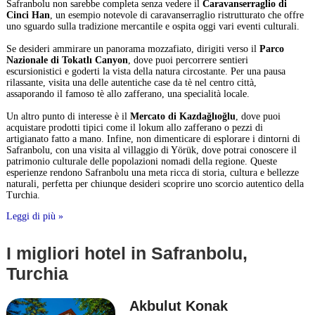
Safranbolu non sarebbe completa senza vedere il
Caravanserraglio di
Cinci Han
, un esempio notevole di caravanserraglio ristrutturato che offre
uno sguardo sulla tradizione mercantile e ospita oggi vari eventi culturali.
Se desideri ammirare un panorama mozzafiato, dirigiti verso il
Parco
Nazionale di Tokatlı Canyon
, dove puoi percorrere sentieri
escursionistici e goderti la vista della natura circostante. Per una pausa
rilassante, visita una delle autentiche case da tè nel centro città,
assaporando il famoso tè allo zafferano, una specialità locale.
Un altro punto di interesse è il
Mercato di Kazdağlıoğlu
, dove puoi
acquistare prodotti tipici come il lokum allo zafferano o pezzi di
artigianato fatto a mano. Infine, non dimenticare di esplorare i dintorni di
Safranbolu, con una visita al villaggio di Yörük, dove potrai conoscere il
patrimonio culturale delle popolazioni nomadi della regione. Queste
esperienze rendono Safranbolu una meta ricca di storia, cultura e bellezze
naturali, perfetta per chiunque desideri scoprire uno scorcio autentico della
Turchia.
Leggi di più »
I migliori hotel in Safranbolu,
Turchia
Akbulut Konak