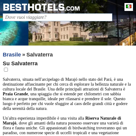
BESTHOTELS
It
.COM
Brasile
Salvaterra
Su Salvaterra
Salvaterra, situata nell'arcipelago di Marajó nello stato del Pará, è una
destinazione affascinante per chi cerca di esplorare la bellezza naturale e la
cultura locale del Brasile. Una delle principali attrazioni di Salvaterra è
Praia Grande
, una spiaggia che si estende per chilometri con sabbia
bianca e acque tranquille, ideale per rilassarsi e prendere il sole. Questo
luogo è perfetto per chi vuole sfuggire al caos delle grandi città e godere
della serenità della natura.
Un'altra esperienza imperdibile è una visita alla
Riserva Naturale di
Marajó
, dove gli amanti della natura possono osservare una varietà di
flora e fauna uniche. Gli appassionati di birdwatching troveranno qui un
paradiso, con numerose specie di uccelli tropicali e una vegetazione