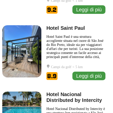
Campi da golf < 1 km
camere spaziose e ben arredate, dotate di
tutti i comfort necessari per un
9.2
Leggi di più
soggiorno
... Leggi di più
Hotel Saint Paul
Hotel Saint Paul è una struttura
accogliente situata nel cuore di São José
do Rio Preto, ideale sia per viaggiatori
d'affari che per turisti. La sua posizione
strategica consente un facile accesso ai
principali punti d'interesse della città,
inclusi ristoranti, negozi e attrazioni
culturali. Gli ospiti possono godere di
Campi da golf < 5 km
camere arredate con gusto, dotate di
comfort moderni come connessione Wi-
8.9
Leggi di più
Fi gratuita,
... Leggi di più
Hotel Nacional
Distributed by Intercity
Hotel Nacional Distributed by Intercity è
una struttura ben posizionata a São José