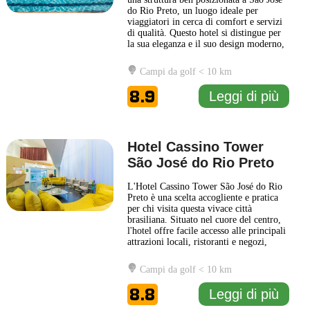
do Rio Preto, un luogo ideale per
viaggiatori in cerca di comfort e servizi
di qualità. Questo hotel si distingue per
la sua eleganza e il suo design moderno,
che lo rendono una scelta popolare tra
ospiti in viaggio sia per affari che per
Campi da golf < 10 km
piacere. Le camere sono arredate con
gusto e dotate di tutte le comodità
8.9
Leggi di più
necessarie,
... Leggi di più
Hotel Cassino Tower
São José do Rio Preto
L'Hotel Cassino Tower São José do Rio
Preto è una scelta accogliente e pratica
per chi visita questa vivace città
brasiliana. Situato nel cuore del centro,
l'hotel offre facile accesso alle principali
attrazioni locali, ristoranti e negozi,
rendendolo una base ideale per esplorare
i dintorni. La struttura è caratterizzata da
Campi da golf < 10 km
un design moderno e funzionale, con
camere arredate in modo sobrio ma
8.8
Leggi di più
confortevole,
... Leggi di più