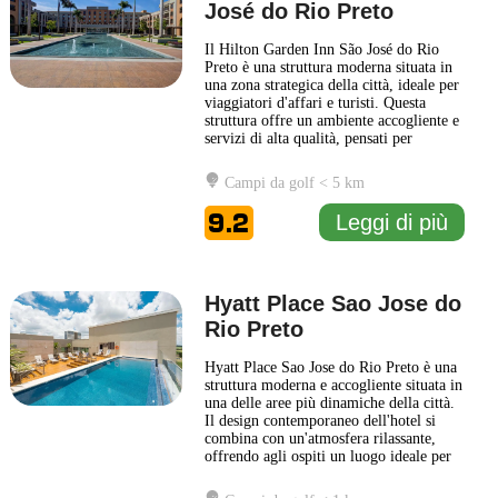
José do Rio Preto
Il Hilton Garden Inn São José do Rio
Preto è una struttura moderna situata in
una zona strategica della città, ideale per
viaggiatori d'affari e turisti. Questa
struttura offre un ambiente accogliente e
servizi di alta qualità, pensati per
soddisfare le diverse esigenze dei suoi
ospiti. Gli spazi comuni sono
Campi da golf < 5 km
caratterizzati da un design
contemporaneo e funzionale, creando
9.2
Leggi di più
un'atmosfera rilassante. La
... Leggi di
più
Hyatt Place Sao Jose do
Rio Preto
Hyatt Place Sao Jose do Rio Preto è una
struttura moderna e accogliente situata in
una delle aree più dinamiche della città.
Il design contemporaneo dell'hotel si
combina con un'atmosfera rilassante,
offrendo agli ospiti un luogo ideale per
il soggiorno, sia per viaggi d'affari che
per ferie. Gli ospiti possono godere di