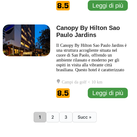
con gusto, dotate di tutte le comodità
...
8.5
Leggi di più
Leggi di più
Canopy By Hilton Sao
Paulo Jardins
Il Canopy By Hilton Sao Paulo Jardins è
una struttura accogliente situata nel
cuore di San Paolo, offrendo un
ambiente rilassato e moderno per gli
ospiti in visita alla vibrante città
brasiliana. Questo hotel è caratterizzato
da un design contemporaneo e da spazi
ben curati, che riflettono l'energia unica
Campi da golf < 10 km
della metropoli. Gli ospiti possono
godere di una varietà di servizi, tra cui
8.5
Leggi di più
un ristorante che
... Leggi di più
1 km
1
2
3
Succ »
1 mi
Leaflet
|
© Carto, under CC BY 3.0. Data by
OpenStreetMap, under ODbL