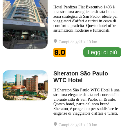
Hotel Perdizes Flat Executivo 1403 è
una struttura accogliente situata in una
zona strategica di San Paolo, ideale per
viaggiatori d'affari e turisti in cerca di
comfort e praticità. Questo hotel offre
sistemazioni moderne e funzionali,
perfette per chi desidera un soggiorno
rilassante e senza fronzoli. Gli ospiti
Campi da golf < 10 km
potranno godere di camere ben arredate,
dotate di tutti i servizi essenziali per
9.0
Leggi di più
garantire
... Leggi di più
Sheraton São Paulo
WTC Hotel
Il Sheraton São Paulo WTC Hotel è una
struttura elegante situata nel cuore della
vibrante città di San Paolo, in Brasile.
Questo hotel, parte del noto brand
Sheraton, è progettato per soddisfare le
esigenze di viaggiatori d'affari e turisti,
offrendo un mix di comfort moderni e
servizi di alta qualità. Gli ospiti possono
Campi da golf < 10 km
usufruire di camere spaziose, arredate