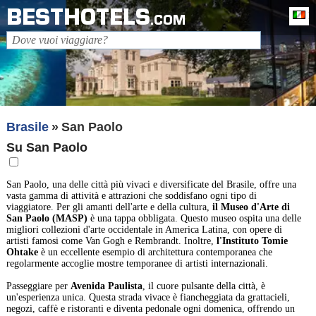
BESTHOTELS
It
.COM
Brasile
San Paolo
Su San Paolo
San Paolo, una delle città più vivaci e diversificate del Brasile, offre una
vasta gamma di attività e attrazioni che soddisfano ogni tipo di
viaggiatore. Per gli amanti dell'arte e della cultura,
il Museo d'Arte di
San Paolo (MASP)
è una tappa obbligata. Questo museo ospita una delle
migliori collezioni d'arte occidentale in America Latina, con opere di
artisti famosi come Van Gogh e Rembrandt. Inoltre,
l'Instituto Tomie
Ohtake
è un eccellente esempio di architettura contemporanea che
regolarmente accoglie mostre temporanee di artisti internazionali.
Passeggiare per
Avenida Paulista
, il cuore pulsante della città, è
un'esperienza unica. Questa strada vivace è fiancheggiata da grattacieli,
negozi, caffè e ristoranti e diventa pedonale ogni domenica, offrendo un