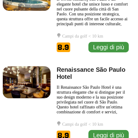
elegante hotel che unisce lusso e comfort
nel cuore pulsante della città di San
Paolo. Con una posizione strategica,
questa struttura offre un facile accesso ai
principali punti di interesse culturale,
commerciale e finanziario della
metropoli brasiliana. Gli ospiti possono
Campi da golf < 10 km
godere di un'accoglienza calorosa e di un
servizio attento, pensato per soddisfare
8.9
Leggi di più
ogni esigenza. Le
... Leggi di più
Renaissance São Paulo
Hotel
Il Renaissance São Paulo Hotel è una
struttura elegante che si distingue per il
suo design moderno e la sua posizione
privilegiata nel cuore di São Paulo.
Questo hotel raffinato offre un'ottima
combinazione di comfort e servizi,
rendendolo una scelta ideale sia per
viaggiatori d'affari che per turisti in
Campi da golf < 10 km
cerca di un soggiorno piacevole. I clienti
del Renaissance São Paulo Hotel possono
8.9
Leggi di più
godere di camere
... Leggi di più