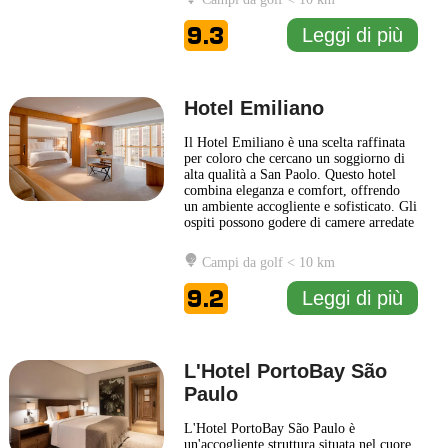
città. Gli ambienti comuni sono
caratterizzati da opere d'arte
9.3
Leggi di più
contemporanee, mentre le camere
...
Leggi di più
Hotel Emiliano
Il Hotel Emiliano è una scelta raffinata
per coloro che cercano un soggiorno di
alta qualità a San Paolo. Questo hotel
combina eleganza e comfort, offrendo
un ambiente accogliente e sofisticato. Gli
ospiti possono godere di camere arredate
con gusto, complete di servizi moderni
per garantire un soggiorno piacevole e
Campi da golf < 10 km
rilassante. Il ristorante del Hotel
Emiliano presenta una selezione di piatti
9.2
Leggi di più
gourmet
... Leggi di più
L'Hotel PortoBay São
Paulo
L'Hotel PortoBay São Paulo è
un'accogliente struttura situata nel cuore