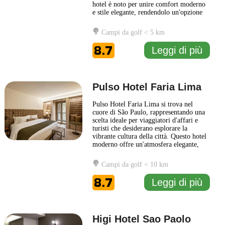
hotel è noto per unire comfort moderno
e stile elegante, rendendolo un'opzione
ideale per viaggiatori in cerca di un
soggiorno rilassante e pratico. Il design
Campi da golf < 5 km
degli interni è caratterizzato da
un’elegante combinazione di elementi
8.7
Leggi di più
contemporanei
... Leggi di più
Pulso Hotel Faria Lima
Pulso Hotel Faria Lima si trova nel
cuore di São Paulo, rappresentando una
scelta ideale per viaggiatori d'affari e
turisti che desiderano esplorare la
vibrante cultura della città. Questo hotel
moderno offre un'atmosfera elegante,
con interni progettati per riflettere un
equilibrio tra comfort e stile
Campi da golf < 10 km
contemporaneo. Le camere sono dotate
di tutti i comfort necessari per garantire
8.7
Leggi di più
un soggiorno piacevole,
... Leggi di più
Higi Hotel Sao Paolo