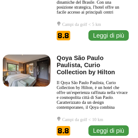
dinamiche del Brasile. Con una
posizione strategica, l'hotel offre un
facile accesso ai principali centri
finanziari, culturali e di intrattenimento
della metropoli. Le camere del Hilton
Campi da golf < 5 km
Sao Paulo Morumbi sono eleganti e ben
arredate, dotate di servizi moderni per
8.8
Leggi di più
garantire un
... Leggi di più
Qoya São Paulo
Paulista, Curio
Collection by Hilton
Il Qoya São Paulo Paulista, Curio
Collection by Hilton, è un hotel che
offre un'esperienza raffinata nella vivace
e cosmopolita città di San Paolo.
Caratterizzato da un design
contemporaneo, il Qoya combina
comfort moderni con elementi che
richiamano la cultura locale, creando
Campi da golf < 10 km
un'atmosfera accogliente e distintiva. Gli
ospiti possono godere di una varietà di
8.8
Leggi di più
servizi pensati per il benessere e la
comodità,
... Leggi di più