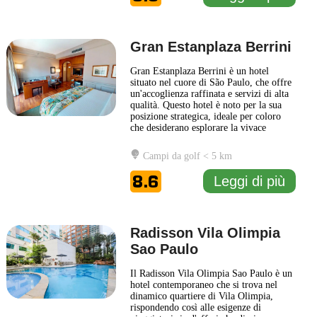
Gran Estanplaza Berrini
Gran Estanplaza Berrini è un hotel
situato nel cuore di São Paulo, che offre
un'accoglienza raffinata e servizi di alta
qualità. Questo hotel è noto per la sua
posizione strategica, ideale per coloro
che desiderano esplorare la vivace
cultura e i dinamici affari della città. Gli
ospiti possono facilmente accedere a
Campi da golf < 5 km
importanti centri commerciali, ristoranti
e attrazioni turistiche. Le camere del
8.6
Leggi di più
Gran
... Leggi di più
Radisson Vila Olimpia
Sao Paulo
Il Radisson Vila Olimpia Sao Paulo è un
hotel contemporaneo che si trova nel
dinamico quartiere di Vila Olimpia,
rispondendo così alle esigenze di