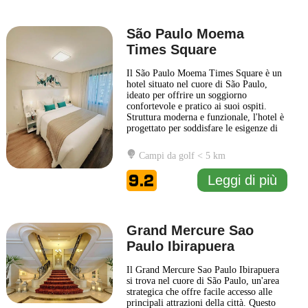
São Paulo Moema
Times Square
Il São Paulo Moema Times Square è un
hotel situato nel cuore di São Paulo,
ideato per offrire un soggiorno
confortevole e pratico ai suoi ospiti.
Struttura moderna e funzionale, l'hotel è
progettato per soddisfare le esigenze di
chi viaggia per lavoro e per piacere. Gli
ambienti sono caratterizzati da un design
Campi da golf < 5 km
sobrio e accogliente, permettendo ai
visitatori di sentirsi a proprio agio fin
9.2
Leggi di più
dal loro
... Leggi di più
Grand Mercure Sao
Paulo Ibirapuera
Il Grand Mercure Sao Paulo Ibirapuera
si trova nel cuore di São Paulo, un'area
strategica che offre facile accesso alle
principali attrazioni della città. Questo