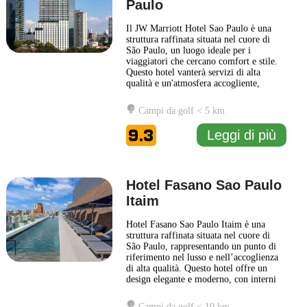
Paulo
Il JW Marriott Hotel Sao Paulo è una
struttura raffinata situata nel cuore di
São Paulo, un luogo ideale per i
viaggiatori che cercano comfort e stile.
Questo hotel vanterà servizi di alta
qualità e un'atmosfera accogliente,
perfetta sia per i viaggi di affari che per
coloro che desiderano esplorare la
Campi da golf < 5 km
vibrante cultura della città. Gli ospiti
possono godere di camere spaziose e ben
9.3
Leggi di più
arredate, dotate
... Leggi di più
Hotel Fasano Sao Paulo
Itaim
Hotel Fasano Sao Paulo Itaim è una
struttura raffinata situata nel cuore di
São Paulo, rappresentando un punto di
riferimento nel lusso e nell’accoglienza
di alta qualità. Questo hotel offre un
design elegante e moderno, con interni
curati nei minimi dettagli, che
rispecchiano l'estetica sofisticata della
Campi da golf < 10 km