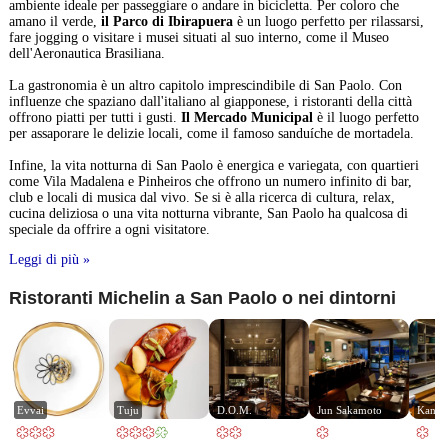
ambiente ideale per passeggiare o andare in bicicletta. Per coloro che
amano il verde,
il Parco di Ibirapuera
è un luogo perfetto per rilassarsi,
fare jogging o visitare i musei situati al suo interno, come il Museo
dell'Aeronautica Brasiliana.
La gastronomia è un altro capitolo imprescindibile di San Paolo. Con
influenze che spaziano dall'italiano al giapponese, i ristoranti della città
offrono piatti per tutti i gusti.
Il Mercado Municipal
è il luogo perfetto
per assaporare le delizie locali, come il famoso sanduíche de mortadela.
Infine, la vita notturna di San Paolo è energica e variegata, con quartieri
come Vila Madalena e Pinheiros che offrono un numero infinito di bar,
club e locali di musica dal vivo. Se si è alla ricerca di cultura, relax,
cucina deliziosa o una vita notturna vibrante, San Paolo ha qualcosa di
speciale da offrire a ogni visitatore.
Leggi di più »
Ristoranti Michelin a San Paolo o nei dintorni
Evvai
Tuju
D.O.M.
Jun Sakamoto
Kan S