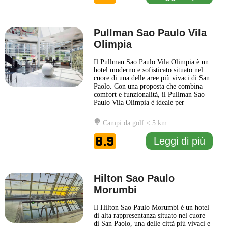
Pullman Sao Paulo Vila
Olimpia
Il Pullman Sao Paulo Vila Olimpia è un
hotel moderno e sofisticato situato nel
cuore di una delle aree più vivaci di San
Paolo. Con una proposta che combina
comfort e funzionalità, il Pullman Sao
Paulo Vila Olimpia è ideale per
viaggiatori d'affari e turisti in cerca di
un soggiorno rilassante. Le camere sono
Campi da golf < 5 km
arredate con gusto, dotate di tecnologie
all'avanguardia e di eleganti spazi di
8.9
Leggi di più
lavoro,
... Leggi di più
Hilton Sao Paulo
Morumbi
Il Hilton Sao Paulo Morumbi è un hotel
di alta rappresentanza situato nel cuore
di San Paolo, una delle città più vivaci e