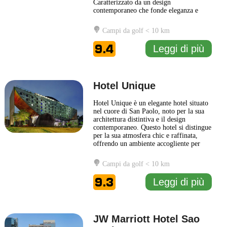
Caratterizzato da un design
contemporaneo che fonde eleganza e
comfort, Rosewood São Paulo si
distingue per la sua attenzione ai dettagli
Campi da golf < 10 km
e il servizio impeccabile. Gli ospiti
possono godere di spazi luminosi e
9.4
Leggi di più
arredamenti di alta qualità, creando
...
Leggi di più
Hotel Unique
Hotel Unique è un elegante hotel situato
nel cuore di San Paolo, noto per la sua
architettura distintiva e il design
contemporaneo. Questo hotel si distingue
per la sua atmosfera chic e raffinata,
offrendo un ambiente accogliente per
viaggiatori d'affari e turisti. Le camere
sono arredate con gusto e dotate di
Campi da golf < 10 km
comfort moderni, creando uno spazio
ideale per il relax dopo una giornata
9.3
Leggi di più
intensa. Il ristorante
... Leggi di più
JW Marriott Hotel Sao