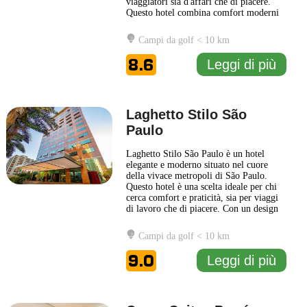
viaggiatori sia d'affari che di piacere.
Questo hotel combina comfort moderni
con un design elegante e raffinato,
creando un'atmosfera accogliente e
Campi da golf < 10 km
funzionale. Gli ospiti possono godere di
camere ben arredate, dotate di tutti i
8.6
Leggi di più
servizi essenziali, inclusi
... Leggi di più
Laghetto Stilo São
Paulo
Laghetto Stilo São Paulo è un hotel
elegante e moderno situato nel cuore
della vivace metropoli di São Paulo.
Questo hotel è una scelta ideale per chi
cerca comfort e praticità, sia per viaggi
di lavoro che di piacere. Con un design
contemporaneo e un'atmosfera
accogliente, il Laghetto Stilo São Paulo
Campi da golf < 10 km
combina sapientemente stile e
funzionalità. Gli ospiti possono
9.0
Leggi di più
approfittare di una serie di servizi
...
Leggi di più