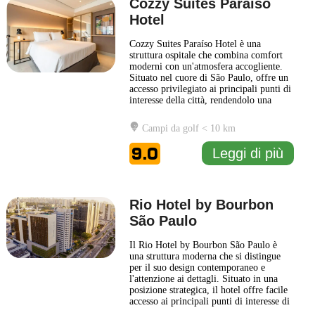
Cozzy Suites Paraíso
Hotel
Cozzy Suites Paraíso Hotel è una
struttura ospitale che combina comfort
moderni con un'atmosfera accogliente.
Situato nel cuore di São Paulo, offre un
accesso privilegiato ai principali punti di
interesse della città, rendendolo una
scelta ideale per viaggiatori d'affari e
turisti. Le camere del Cozzy Suites
Campi da golf < 10 km
Paraíso Hotel sono progettate per
garantire un soggiorno rilassante, con
9.0
Leggi di più
arredamenti eleganti
... Leggi di più
Rio Hotel by Bourbon
São Paulo
Il Rio Hotel by Bourbon São Paulo è
una struttura moderna che si distingue
per il suo design contemporaneo e
l'attenzione ai dettagli. Situato in una
posizione strategica, il hotel offre facile
accesso ai principali punti di interesse di
São Paulo, rendendo ideale il soggiorno