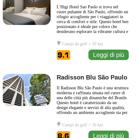
L'Higi Hotel Sao Paolo si trova nel
cuore pulsante di São Paulo, offrendo un
rifugio accogliente per i viaggiatori in
cerca di comfort e stile. Questo hotel ben
posizionato è ideale per coloro che
desiderano esplorare la vibrante cultura e
la ricca storia della città. Gli ospiti
possono aspettarsi stanze eleganti e
Campi da golf < 10 km
modernamente arredate, dotate di tutti i
comfort necessari per un soggiorno
9.1
Leggi di più
piacevole. L'atmosfera
... Leggi di più
Radisson Blu São Paulo
Il Radisson Blu São Paulo è una struttura
moderna e raffinata situata nel cuore di
una delle città più dinamiche del Brasile.
Questo hotel è caratterizzato da un
design elegante e servizi di alta qualità,
offrendo un ambiente accogliente sia per
i viaggiatori d'affari che per i turisti. Gli
ospiti possono godere di camere spaziose
Campi da golf < 10 km
e ben arredate, dotate di comfort
moderni per garantire un soggiorno
...
8.6
Leggi di più
Leggi di più