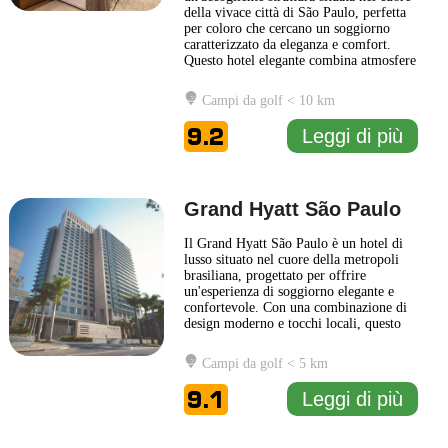
della vivace città di São Paulo, perfetta
per coloro che cercano un soggiorno
caratterizzato da eleganza e comfort.
Questo hotel elegante combina atmosfere
moderne con dettagli tradizionali,
creando un ambiente unico e rilassante
Campi da golf < 10 km
per i propri ospiti. Ogni camera è
progettata con cura, dotata di comfort
9.2
Leggi di più
contemporanei e arredi raffinati,
... Leggi
di più
Grand Hyatt São Paulo
Il Grand Hyatt São Paulo è un hotel di
lusso situato nel cuore della metropoli
brasiliana, progettato per offrire
un'esperienza di soggiorno elegante e
confortevole. Con una combinazione di
design moderno e tocchi locali, questo
hotel rappresenta una scelta ideale per
viaggiatori d'affari e turisti. Le camere
Campi da golf < 5 km
sono spaziose e arredate con gusto,
offrendo una vista panoramica sulla
9.1
Leggi di più
città. Il Grand Hyatt
... Leggi di più