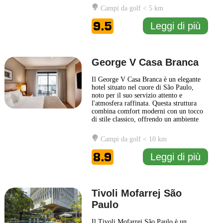
funzionalità, rendendo ogni angolo
Campi da golf < 5 km
accogliente e distinto. Il Loft
Confortável e Moderno offre una gamma
9.5
Leggi di più
di servizi pensati per soddisfare le
esigenze
... Leggi di più
George V Casa Branca
Il George V Casa Branca è un elegante
hotel situato nel cuore di São Paulo,
noto per il suo servizio attento e
l'atmosfera raffinata. Questa struttura
combina comfort moderni con un tocco
di stile classico, offrendo un ambiente
accogliente per gli ospiti sia in viaggio
d'affari che in vacanza. Ogni camera del
Campi da golf < 10 km
George V Casa Branca è progettata con
attenzione ai dettagli e dispone di arredi
8.9
Leggi di più
di alta
... Leggi di più
Tivoli Mofarrej São
Paulo
Il Tivoli Mofarrej São Paulo è un