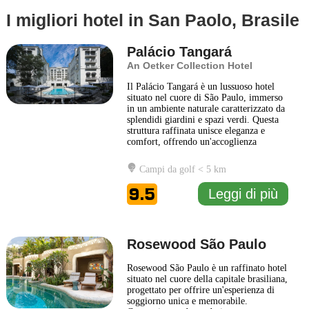
I migliori hotel in San Paolo, Brasile
Palácio Tangará
An Oetker Collection Hotel
Il Palácio Tangará è un lussuoso hotel
situato nel cuore di São Paulo, immerso
in un ambiente naturale caratterizzato da
splendidi giardini e spazi verdi. Questa
struttura raffinata unisce eleganza e
comfort, offrendo un'accoglienza
calorosa e un servizio attento ai dettagli.
Gli ospiti possono godere di
Campi da golf < 5 km
un’architettura sofisticata che riflette la
cultura brasiliana, con interni arredati
9.5
Leggi di più
con gusto
... Leggi di più
Rosewood São Paulo
Rosewood São Paulo è un raffinato hotel
situato nel cuore della capitale brasiliana,
progettato per offrire un'esperienza di
soggiorno unica e memorabile.