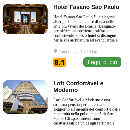
Hotel Fasano Sao Paulo
Hotel Fasano Sao Paulo è un elegante
albergo situato nel cuore di una delle
città più vivaci del Brasile. Designato
per offrire un'esperienza raffinata e
confortevole, questo hotel si distingue
per la sua architettura all'avanguardia e
per un interior design che combina
elementi moderni e classici. Ogni camera
Campi da golf < 10 km
è progettata con attenzione ai dettagli,
offrendo un'atmosfera intima e
9.1
Leggi di più
accogliente, perfetta
... Leggi di più
Loft Confortável e
Moderno
Loft Confortável e Moderno è una
struttura pensata per chi cerca un
soggiorno all'insegna del comfort e della
modernità nella pulsante città di San
Paolo. Gli spazi interni sono
caratterizzati da un design raffinato e
contemporaneo, che unisce stile e