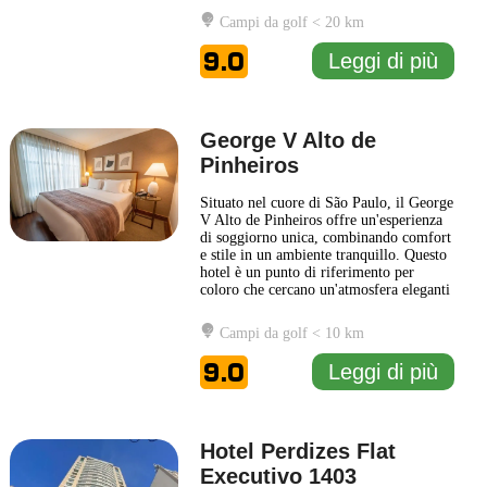
sia per i viaggiatori d'affari che per i
Campi da golf < 20 km
turisti. Le camere del Rio Hotel by
Bourbon São Paulo sono arredate con
9.0
Leggi di più
gusto e dotate
... Leggi di più
George V Alto de
Pinheiros
Situato nel cuore di São Paulo, il George
V Alto de Pinheiros offre un'esperienza
di soggiorno unica, combinando comfort
e stile in un ambiente tranquillo. Questo
hotel è un punto di riferimento per
coloro che cercano un'atmosfera eleganti
e servizi di alta qualità. Il design degli
interni riflette un'armonia tra modernità
Campi da golf < 10 km
e tradizione, creando spazi accoglienti
che invitano al relax dopo una lunga
...
9.0
Leggi di più
Leggi di più
Hotel Perdizes Flat
Executivo 1403