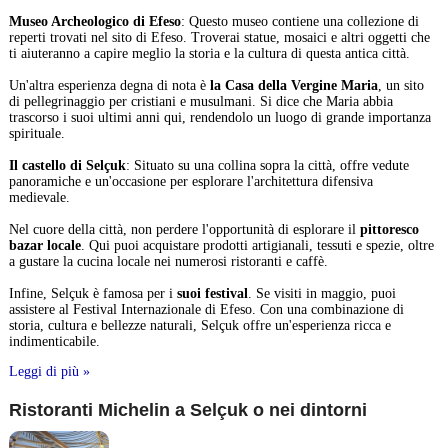
Museo Archeologico di Efeso
: Questo museo contiene una collezione di
reperti trovati nel sito di Efeso. Troverai statue, mosaici e altri oggetti che
ti aiuteranno a capire meglio la storia e la cultura di questa antica città.
Un'altra esperienza degna di nota è
la Casa della Vergine Maria
, un sito
di pellegrinaggio per cristiani e musulmani. Si dice che Maria abbia
trascorso i suoi ultimi anni qui, rendendolo un luogo di grande importanza
spirituale.
Il castello di Selçuk
: Situato su una collina sopra la città, offre vedute
panoramiche e un'occasione per esplorare l'architettura difensiva
medievale.
Nel cuore della città, non perdere l'opportunità di esplorare il
pittoresco
bazar locale
. Qui puoi acquistare prodotti artigianali, tessuti e spezie, oltre
a gustare la cucina locale nei numerosi ristoranti e caffè.
Infine, Selçuk è famosa per i
suoi festival
. Se visiti in maggio, puoi
assistere al Festival Internazionale di Efeso. Con una combinazione di
storia, cultura e bellezze naturali, Selçuk offre un'esperienza ricca e
indimenticabile.
Leggi di più »
Ristoranti Michelin a Selçuk o nei dintorni