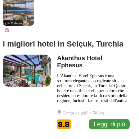
LA Mahzen
I migliori hotel in Selçuk, Turchia
Akanthus Hotel
Ephesus
L'Akanthus Hotel Ephesus è una
struttura elegante e accogliente situata
nel cuore di Selçuk, in Turchia. Questo
hotel è un'ottima scelta per coloro che
desiderano esplorare la ricca storia della
regione, inclusi i famosi resti dell'antica
Efeso, che si trovano a breve distanza.
La posizione strategica dell'Akanthus
Campi da golf < 50 km
Hotel Ephesus permette di accedere
facilmente a numerosi siti storici, musei
9.9
Leggi di più
e mercati
... Leggi di più