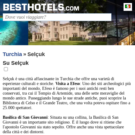
BESTHOTELS
It
.COM
Turchia
Selçuk
Su Selçuk
Selçuk è una città affascinante in Turchia che offre una varietà di
esperienze culturali e storiche.
Visita a Efeso
: Uno dei siti archeologici più
importanti del mondo, Efeso è famoso per i suoi antichi resti ben
conservati, tra cui il Tempio di Artemide, una delle sette meraviglie del
mondo antico. Passeggiando lungo le sue strade antiche, puoi scoprire la
Biblioteca di Celso e il Grande Teatro, che una volta poteva ospitare fino a
25.000 spettatori.
Basilica di San Giovanni
: Situata su una collina, la Basilica di San
Giovanni è un importante sito religioso. È il luogo dove si ritiene che
l'apostolo Giovanni sia stato sepolto. Offre anche una vista spettacolare
della città e dei dintorni.