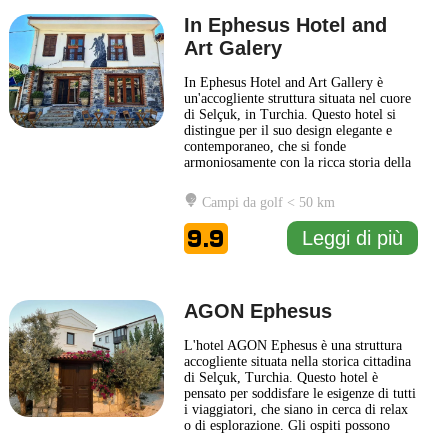
In Ephesus Hotel and
Art Galery
In Ephesus Hotel and Art Gallery è
un'accogliente struttura situata nel cuore
di Selçuk, in Turchia. Questo hotel si
distingue per il suo design elegante e
contemporaneo, che si fonde
armoniosamente con la ricca storia della
regione circostante. Gli ospiti possono
approfittare di ambienti accoglienti e ben
Campi da golf < 50 km
arredati, offrendo un'esperienza di
soggiorno confortevole e rilassante. Il
9.9
Leggi di più
concetto di arte
... Leggi di più
AGON Ephesus
L'hotel AGON Ephesus è una struttura
accogliente situata nella storica cittadina
di Selçuk, Turchia. Questo hotel è
pensato per soddisfare le esigenze di tutti
i viaggiatori, che siano in cerca di relax
o di esplorazione. Gli ospiti possono
godere di un'atmosfera tranquilla,