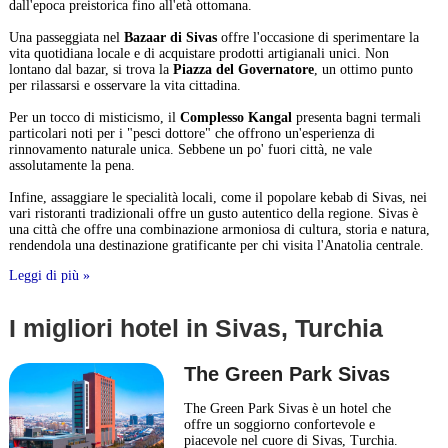
dall'epoca preistorica fino all'età ottomana.
Una passeggiata nel
Bazaar di Sivas
offre l'occasione di sperimentare la
vita quotidiana locale e di acquistare prodotti artigianali unici. Non
lontano dal bazar, si trova la
Piazza del Governatore
, un ottimo punto
per rilassarsi e osservare la vita cittadina.
Per un tocco di misticismo, il
Complesso Kangal
presenta bagni termali
particolari noti per i "pesci dottore" che offrono un'esperienza di
rinnovamento naturale unica. Sebbene un po' fuori città, ne vale
assolutamente la pena.
Infine, assaggiare le specialità locali, come il popolare kebab di Sivas, nei
vari ristoranti tradizionali offre un gusto autentico della regione. Sivas è
una città che offre una combinazione armoniosa di cultura, storia e natura,
rendendola una destinazione gratificante per chi visita l'Anatolia centrale.
Leggi di più »
I migliori hotel in Sivas, Turchia
The Green Park Sivas
The Green Park Sivas è un hotel che
offre un soggiorno confortevole e
piacevole nel cuore di Sivas, Turchia.