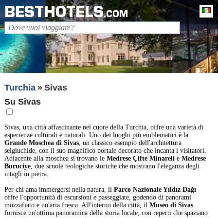
BESTHOTELS
It
.COM
Turchia
Sivas
Su Sivas
Sivas, una città affascinante nel cuore della Turchia, offre una varietà di
esperienze culturali e naturali. Uno dei luoghi più emblematici è la
Grande Moschea di Sivas
, un classico esempio dell'architettura
selgiuchide, con il suo magnifico portale decorato che incanta i visitatori.
Adiacente alla moschea si trovano le
Medrese Çifte Minareli
e
Medrese
Buruciye
, due scuole teologiche storiche che mostrano l'eleganza degli
intagli in pietra.
Per chi ama immergersi nella natura, il
Parco Nazionale Yıldız Dağı
offre l'opportunità di escursioni e passeggiate, godendo di panorami
mozzafiato e un'aria fresca. All'interno della città, il
Museo di Sivas
fornisce un'ottima panoramica della storia locale, con reperti che spaziano