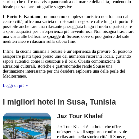
storico, che offre una vista panoramica del mare e della città, rendendolo
ideale per scattare fotografie suggestive.
Il
Porto El Kantaoui
, un moderno complesso turistico non lontano dal
centro città, offre una varietà di ristoranti, negozi e caffè lungo il porto. È
possibile anche fare una rilassante passeggiata lungo il molo o partecipare
a sport acquatici per un'esperienza più avventurosa. Non bisogna trascurare
una visita alle bellissime
spiagge di Sousse
, dove si può godere del sole
mediterraneo e rilassarsi sulla sabbia fine.
Infine, la cucina tunisina a Sousse è un’esperienza da provare. Si possono
assaporare piatti tipici presso uno dei numerosi ristoranti locali, gustando
sapori autentici come il couscous e il brik. Questa combinazione di
attrazioni culturali, storiche e gastronomiche rende Sousse una
destinazione interessante per chi desidera esplorare una delle perle del
Mediterraneo.
Leggi di più »
I migliori hotel in Susa, Tunisia
Jaz Tour Khalef
Jaz Tour Khalef è un hotel che offre
un'esperienza di soggiorno confortevole
e rilassante nella storica città di Sousse,