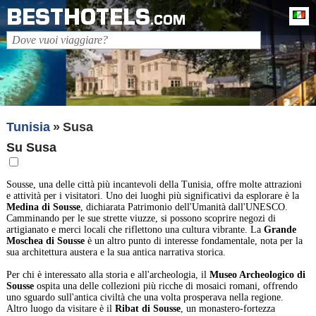
BESTHOTELS
It
.COM
Tunisia
Susa
Su Susa
Sousse, una delle città più incantevoli della Tunisia, offre molte attrazioni
e attività per i visitatori. Uno dei luoghi più significativi da esplorare è la
Medina di Sousse
, dichiarata Patrimonio dell'Umanità dall'UNESCO.
Camminando per le sue strette viuzze, si possono scoprire negozi di
artigianato e merci locali che riflettono una cultura vibrante. La
Grande
Moschea di Sousse
è un altro punto di interesse fondamentale, nota per la
sua architettura austera e la sua antica narrativa storica.
Per chi è interessato alla storia e all'archeologia, il
Museo Archeologico di
Sousse
ospita una delle collezioni più ricche di mosaici romani, offrendo
uno sguardo sull'antica civiltà che una volta prosperava nella regione.
Altro luogo da visitare è il
Ribat di Sousse
, un monastero-fortezza