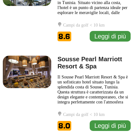
in Tunisia. Situato vicino alla costa,
l'hotel è un punto di partenza ideale per
esplorare le meraviglie locali, dalle
spiagge dorate ai siti culturali. La
struttura propone una varietà di camere
Campi da golf < 10 km
eleganti e ben arredate, dotate di tutti i
comfort moderni per garantire un
8.6
Leggi di più
soggiorno
... Leggi di più
Sousse Pearl Marriott
Resort & Spa
Il Sousse Pearl Marriott Resort & Spa è
un sofisticato hotel situato lungo la
splendida costa di Sousse, Tunisia.
Questa struttura è caratterizzata da un
design elegante e contemporaneo, che si
integra perfettamente con l'atmosfera
vibrante della città. Gli ospiti possono
godere di un'atmosfera rilassante,
Campi da golf < 10 km
circondati da giardini curati e vista
panoramica sul mare. Il resort offre una
8.0
Leggi di più
gamma di servizi
... Leggi di più
1 km
Leaflet
|
© Carto, under CC BY 3.0. Data by