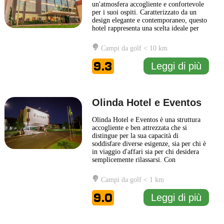
un'atmosfera accogliente e confortevole
per i suoi ospiti. Caratterizzato da un
design elegante e contemporaneo, questo
hotel rappresenta una scelta ideale per
coloro che cercano un soggiorno
piacevole e rilassante. Le camere sono
Campi da golf < 10 km
arredate con gusto e dotate di una varietà
di comfort moderni, garantendo che gli
9.3
Leggi di più
ospiti possano
... Leggi di più
Olinda Hotel e Eventos
Olinda Hotel e Eventos è una struttura
accogliente e ben attrezzata che si
distingue per la sua capacità di
soddisfare diverse esigenze, sia per chi è
in viaggio d'affari sia per chi desidera
semplicemente rilassarsi. Con
un’atmosfera calda e accogliente, il hotel
offre spazi eleganti e confortevoli, ideali
Campi da golf < 1 km
per il riposo e il relax. Gli ospiti possono
godere di camere dotate di tutti i
9.0
Leggi di più
comfort necessari,
... Leggi di più