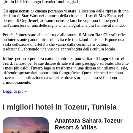
giro in bicicletta lungo i sentieri ombreggiati.
Gli appassionati di cinema potranno visitare la location delle riprese di uno
dei film di Star Wars nei dintorni della cittadina. I set di
Mos Espa
, nel
deserto di Ong Jemel, attirano curiosi e fan che vogliono immergersi
nell'atmosfera di una delle saghe cinematografiche più famose al mondo.
Per chi è interessato alla cultura e alla storia, il
Museo Dar Cheraït
offre
un'interessante panoramica sulla vita e le tradizioni tunisine. Espone una
vasta collezione di artefatti che vanno dalla ceramica ai costumi
tradizionali, fornendo una visione approfondita della cultura locale.
Infine, per un'esperienza naturale unica, si può visitare il
Lago Chott el-
Jerid
, famoso per le sue distese di sale e il suo paesaggio surreale. Durante
i mesi più caldi, l'intero lago si trasforma in una distesa scintillante di sale,
offrendo spettacolari opportunità fotografiche. Questi elementi rendono
Tozeur una destinazione da scoprire, dove storia e natura si fondono
armoniosamente.
Leggi di più »
I migliori hotel in Tozeur, Tunisia
Anantara Sahara-Tozeur
Resort & Villas