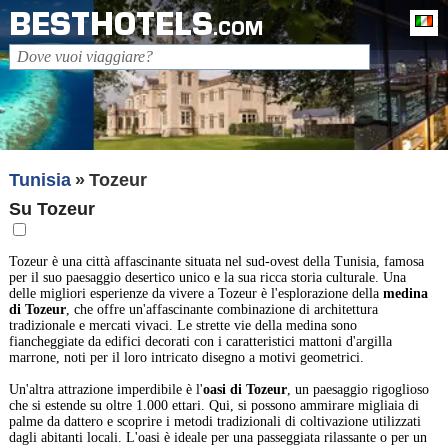
BESTHOTELS
It
.COM
Tunisia
Tozeur
Su Tozeur
Tozeur è una città affascinante situata nel sud-ovest della Tunisia, famosa
per il suo paesaggio desertico unico e la sua ricca storia culturale. Una
delle migliori esperienze da vivere a Tozeur è l'esplorazione della
medina
di Tozeur
, che offre un'affascinante combinazione di architettura
tradizionale e mercati vivaci. Le strette vie della medina sono
fiancheggiate da edifici decorati con i caratteristici mattoni d'argilla
marrone, noti per il loro intricato disegno a motivi geometrici.
Un'altra attrazione imperdibile è l'
oasi di Tozeur
, un paesaggio rigoglioso
che si estende su oltre 1.000 ettari. Qui, si possono ammirare migliaia di
palme da dattero e scoprire i metodi tradizionali di coltivazione utilizzati
dagli abitanti locali. L'oasi è ideale per una passeggiata rilassante o per un