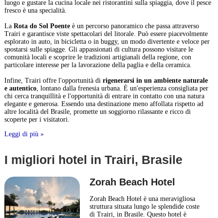
luogo e gustare la cucina locale nei ristorantini sulla spiaggia, dove il pesce
fresco è una specialità.
La
Rota do Sol Poente
è un percorso panoramico che passa attraverso
Trairi e garantisce viste spettacolari del litorale. Può essere piacevolmente
esplorato in auto, in bicicletta o in buggy, un modo divertente e veloce per
spostarsi sulle spiagge. Gli appassionati di cultura possono visitare le
comunità locali e scoprire le tradizioni artigianali della regione, con
particolare interesse per la lavorazione della paglia e della ceramica.
Infine, Trairi offre l'opportunità di
rigenerarsi in un ambiente naturale
e autentico
, lontano dalla frenesia urbana. È un'esperienza consigliata per
chi cerca tranquillità e l'opportunità di entrare in contatto con una natura
elegante e generosa. Essendo una destinazione meno affollata rispetto ad
altre località del Brasile, promette un soggiorno rilassante e ricco di
scoperte per i visitatori.
Leggi di più »
I migliori hotel in Trairi, Brasile
Zorah Beach Hotel
Zorah Beach Hotel è una meravigliosa
struttura situata lungo le splendide coste
di Trairi, in Brasile. Questo hotel è