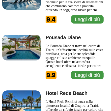
rinomato per la sua scelta di sistemazioni
che combinano comfort e praticità,
offrendo un soggiorno ideale per chi
cerca una pausa dal trambusto
9.4
quotidiano. La posizione privilegiata
Leggi di più
consente agli ospiti di godere di
panorami mozzafiato sull'oceano, con
accesso diretto alle incantevoli
... Leggi
di più
Pousada Diane
La Pousada Diane si trova nel cuore di
Trairi, un'affascinante località sulla costa
brasiliana, nota per le sue splendide
spiagge e il suo ambiente tranquillo.
Questo hotel offre un'atmosfera
accogliente e rilassata, ideale per coloro
che cercano una fuga dalla routine
9.9
quotidiana. Gli spazi interni sono
Leggi di più
progettati per creare un soggiorno
confortevole, con camere arredate in
modo funzionale e attento
... Leggi di più
Hotel Rede Beach
L'Hotel Rede Beach si trova nella
pittoresca località di Guajiru, a Trairi,
offrendo un rifugio ideale per coloro che