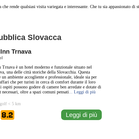
a che rende qualsiasi visita variegata e interessante. Che tu sia appassionato di s
epubblica Slovacca
1 km
3000 ft
 Inn Trnava
el
+
 Trnava è un hotel moderno e funzionale situato nel
va, una delle città storiche della Slovacchia. Questa
−
e un ambiente accogliente e professionale, ideale sia per
affari che per turisti in cerca di comfort durante il loro
i ospiti possono godere di camere ben arredate e dotate di
t necessari, oltre a spazi comuni pensati
... Leggi di più
golf < 5 km
8.2
Leggi di più
e