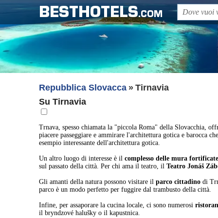
BESTHOTELS
.COM
Repubblica Slovacca
Tirnavia
Su Tirnavia
Trnava, spesso chiamata la "piccola Roma" della Slovacchia, offre
piacere passeggiare e ammirare l'architettura gotica e barocca ch
esempio interessante dell'architettura gotica.
Un altro luogo di interesse è il
complesso delle mura fortificat
sul passato della città. Per chi ama il teatro, il
Teatro Jonáš Záb
Gli amanti della natura possono visitare il
parco cittadino
di Trn
parco è un modo perfetto per fuggire dal trambusto della città.
Infine, per assaporare la cucina locale, ci sono numerosi
ristoran
il bryndzové halušky o il kapustnica.