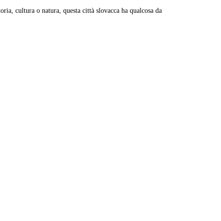
toria, cultura o natura, questa città slovacca ha qualcosa da
Leaflet
|
© Carto, under CC BY 3.0. Data by
OpenStreetMap, under ODbL