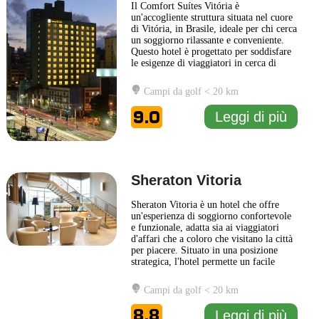
Il Comfort Suítes Vitória è
un'accogliente struttura situata nel cuore
di Vitória, in Brasile, ideale per chi cerca
un soggiorno rilassante e conveniente.
Questo hotel è progettato per soddisfare
le esigenze di viaggiatori in cerca di
comfort e funzionalità. Le camere sono
arredate in modo moderno e pratico,
Campi da golf < 20 km
offrendo un ambiente ideale per lavorare
o semplicemente rilassarsi dopo una
9.0
Leggi di più
giornata trascorsa
... Leggi di più
Sheraton Vitoria
Sheraton Vitoria è un hotel che offre
un'esperienza di soggiorno confortevole
e funzionale, adatta sia ai viaggiatori
d'affari che a coloro che visitano la città
per piacere. Situato in una posizione
strategica, l'hotel permette un facile
accesso alle principali attrazioni di
Vitória, rendendolo ideale per esplorare
Campi da golf < 20 km
la cultura locale e le bellezze naturali
della regione. Gli ospiti possono
8.8
Leggi di più
approfittare
... Leggi di più