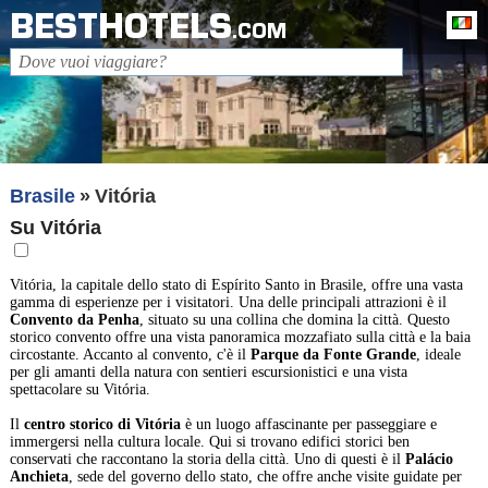
BESTHOTELS
It
.COM
Brasile
Vitória
Su Vitória
Vitória, la capitale dello stato di Espírito Santo in Brasile, offre una vasta
gamma di esperienze per i visitatori. Una delle principali attrazioni è il
Convento da Penha
, situato su una collina che domina la città. Questo
storico convento offre una vista panoramica mozzafiato sulla città e la baia
circostante. Accanto al convento, c'è il
Parque da Fonte Grande
, ideale
per gli amanti della natura con sentieri escursionistici e una vista
spettacolare su Vitória.
Il
centro storico di Vitória
è un luogo affascinante per passeggiare e
immergersi nella cultura locale. Qui si trovano edifici storici ben
conservati che raccontano la storia della città. Uno di questi è il
Palácio
Anchieta
, sede del governo dello stato, che offre anche visite guidate per