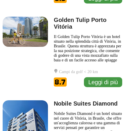
Golden Tulip Porto
Vitória
Il Golden Tulip Porto Vitória è un hotel
situato nella splendida città di Vitória, in
Brasile. Questa struttura è apprezzata per
la sua posizione strategica, che consente
di godere di una vista mozzafiato sulla
baia e di un facile accesso alle spiagge
circostanti, ai ristoranti e alle attrazioni
locali. Caratterizzato da un design
Campi da golf < 20 km
contemporaneo e accogliente, il Golden
Tulip Porto Vitória offre un
... Leggi di
8.7
Leggi di più
più
Nobile Suites Diamond
Nobile Suites Diamond è un hotel situato
nel cuore di Vitória, in Brasile, che offre
un'accoglienza calorosa e una gamma di
servizi pensati per garantire un