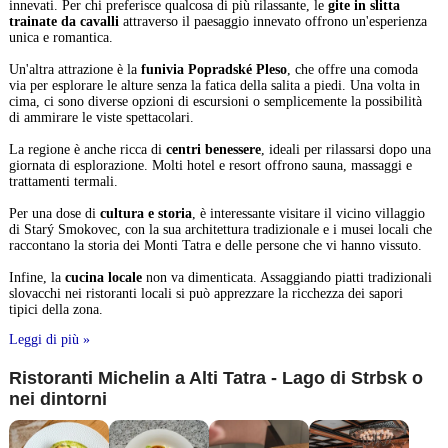
innevati. Per chi preferisce qualcosa di più rilassante, le
gite in slitta
trainate da cavalli
attraverso il paesaggio innevato offrono un'esperienza
unica e romantica.
Un'altra attrazione è la
funivia Popradské Pleso
, che offre una comoda
via per esplorare le alture senza la fatica della salita a piedi. Una volta in
cima, ci sono diverse opzioni di escursioni o semplicemente la possibilità
di ammirare le viste spettacolari.
La regione è anche ricca di
centri benessere
, ideali per rilassarsi dopo una
giornata di esplorazione. Molti hotel e resort offrono sauna, massaggi e
trattamenti termali.
Per una dose di
cultura e storia
, è interessante visitare il vicino villaggio
di Starý Smokovec, con la sua architettura tradizionale e i musei locali che
raccontano la storia dei Monti Tatra e delle persone che vi hanno vissuto.
Infine, la
cucina locale
non va dimenticata. Assaggiando piatti tradizionali
slovacchi nei ristoranti locali si può apprezzare la ricchezza dei sapori
tipici della zona.
Leggi di più »
Ristoranti Michelin a Alti Tatra - Lago di Strbsk o
nei dintorni