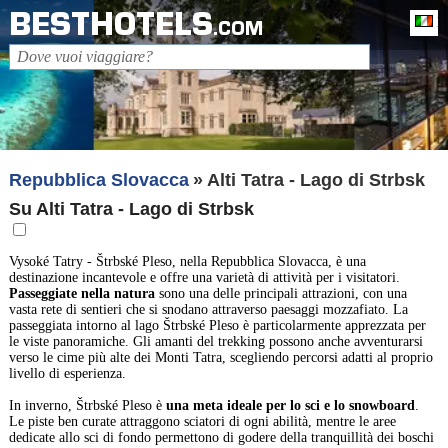
BESTHOTELS
It
.COM
Repubblica Slovacca
Alti Tatra - Lago di Strbsk
Su Alti Tatra - Lago di Strbsk
Vysoké Tatry - Štrbské Pleso, nella Repubblica Slovacca, è una
destinazione incantevole e offre una varietà di attività per i visitatori.
Passeggiate nella natura
sono una delle principali attrazioni, con una
vasta rete di sentieri che si snodano attraverso paesaggi mozzafiato. La
passeggiata intorno al lago Štrbské Pleso è particolarmente apprezzata per
le viste panoramiche. Gli amanti del trekking possono anche avventurarsi
verso le cime più alte dei Monti Tatra, scegliendo percorsi adatti al proprio
livello di esperienza.
In inverno, Štrbské Pleso è
una meta ideale per lo sci e lo snowboard
.
Le piste ben curate attraggono sciatori di ogni abilità, mentre le aree
dedicate allo sci di fondo permettono di godere della tranquillità dei boschi