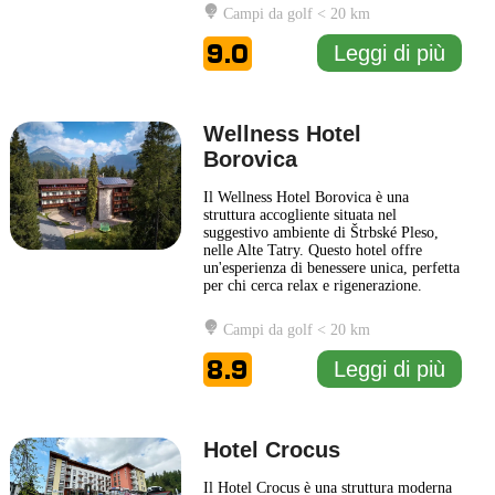
a varie attività ricreative, tra cui
Campi da golf < 20 km
escursioni, sci e ciclismo. L'Hotel Patria
presenta un'architettura elegante e
9.0
Leggi di più
accogliente,
... Leggi di più
Wellness Hotel
Borovica
Il Wellness Hotel Borovica è una
struttura accogliente situata nel
suggestivo ambiente di Štrbské Pleso,
nelle Alte Tatry. Questo hotel offre
un'esperienza di benessere unica, perfetta
per chi cerca relax e rigenerazione.
Immerso nella natura, il Wellness Hotel
Borovica presenta un design elegante e
Campi da golf < 20 km
confortevole, che riflette lo spirito della
montagna circostante. Gli ospiti possono
8.9
Leggi di più
approfittare di
... Leggi di più
Hotel Crocus
Il Hotel Crocus è una struttura moderna