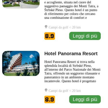
e accogliente, situata nel cuore del
suggestivo paesaggio dei Monti Tatra, a
Štrbské Pleso. Questo hotel è un punto
di riferimento per coloro che cercano
una combinazione di comfort e
accessibilità alle bellezze naturali della
regione. Gli ospiti possono godere di
Campi da golf < 20 km
stanze ben arredate, che offrono un
ambiente rilassante e funzionale, ideale
8.9
Leggi di più
sia per famiglie che
... Leggi di più
Hotel Panorama Resort
Hotel Panorama Resort si trova nella
splendida località di Strbské Pleso,
all'interno del Parco Nazionale dei Monti
Tatra, offrendo un soggiorno rilassante e
panoramico in un ambiente montano
incantevole. Questo hotel è progettato
per garantire il massimo comfort e
un'esperienza accogliente per i propri
Campi da golf < 20 km
ospiti. Le camere dell'Hotel Panorama
Resort sono arredate con gusto e dotate
8.9
Leggi di più
di tutti i comfort
... Leggi di più
1 km