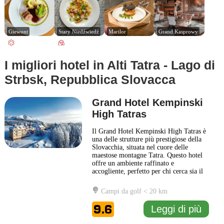
Giewont
Stary Niedźwiedź
Marilor
Grand Kasprowy
I migliori hotel in Alti Tatra - Lago di
Strbsk, Repubblica Slovacca
Grand Hotel Kempinski
High Tatras
Il Grand Hotel Kempinski High Tatras è
una delle strutture più prestigiose della
Slovacchia, situata nel cuore delle
maestose montagne Tatra. Questo hotel
offre un ambiente raffinato e
accogliente, perfetto per chi cerca sia il
relax che l'avventura. Gli ospiti possono
godere di una vista mozzafiato sui
Campi da golf < 20 km
paesaggi circostanti, con i laghi
cristallini e i sentieri montani a pochi
9.6
Leggi di più
passi dalla struttura. La
... Leggi di più