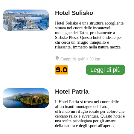
Hotel Solisko
Hotel Solisko è una struttura accogliente
situata nel cuore delle incantevoli
montagne dei Tatra, precisamente a
Strbske Pleso. Questo hotel è ideale per
chi cerca un rifugio tranquillo e
rilassante, immerso nella natura mozza
fiato delle Alpi slovacche. Le camere
sono progettate per offrire un soggiorno
Campi da golf < 50 km
confortevole, con arredamenti moderni e
vista panoramica sulle montagne
9.0
Leggi di più
circostanti. Gli ospiti
... Leggi di più
Hotel Patria
L'Hotel Patria si trova nel cuore delle
affascinanti montagne dei Tatra,
offrendo un rifugio ideale per coloro che
cercano relax e avventura. Questo hotel è
una scelta privilegiata per gli amanti
della natura e degli sport all'aperto,
grazie alla sua posizione strategica vicino