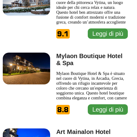
cuore della pittoresca Vytina, un luogo
ideale per chi cerca relax e natura.
Questo hotel ben attrezzato offre una
fusione di comfort moderni e tradizione
greca, creando un’atmosfera accogliente
per tutti gli ospiti. La struttura è
9.1
circondata da splendidi paesaggi
Leggi di più
montani, che la rendono perfetta per chi
desidera esplorare la bellezza naturale
della regione. Ogni
... Leggi di più
Mylaon Boutique Hotel
& Spa
Mylaon Boutique Hotel & Spa è situato
nel cuore di Vytina, in Arcadia, Grecia,
offrendo un rifugio incantevole per
coloro che cercano un'esperienza di
soggiorno unica. Questo hotel boutique
combina eleganza e comfort, con camere
arredate con gusto che riflettono lo stile
8.8
locale e la tradizione greca. Gli ospiti
Leggi di più
possono godere di un'atmosfera
rilassante, immersa nella bellezza
naturale della regione,
... Leggi di più
Art Mainalon Hotel