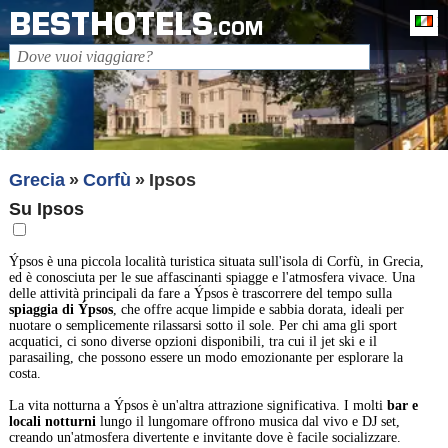
BESTHOTELS
It
.COM
Grecia
Corfù
Ipsos
Su Ipsos
Ýpsos è una piccola località turistica situata sull'isola di Corfù, in Grecia,
ed è conosciuta per le sue affascinanti spiagge e l'atmosfera vivace. Una
delle attività principali da fare a Ýpsos è trascorrere del tempo sulla
spiaggia di Ýpsos
, che offre acque limpide e sabbia dorata, ideali per
nuotare o semplicemente rilassarsi sotto il sole. Per chi ama gli sport
acquatici, ci sono diverse opzioni disponibili, tra cui il jet ski e il
parasailing, che possono essere un modo emozionante per esplorare la
costa.
La vita notturna a Ýpsos è un'altra attrazione significativa. I molti
bar e
locali notturni
lungo il lungomare offrono musica dal vivo e DJ set,
creando un'atmosfera divertente e invitante dove è facile socializzare.