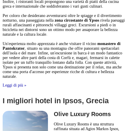
Inoltre, i ristoranti locali propongono una varietà di piatti della cucina
greca e internazionale che soddisferanno i vari gusti culinari.
Per coloro che desiderano avventurarsi oltre le spiagge e il divertimento
notturno, una passeggiata nella
zona circostante di Ýpsos
rivela paesaggi
rurali affascinanti e pittoreschi villaggi greci. Escursioni a piedi o in
bicicletta nei dintorni sono un ottimo modo per assaporare la bellezza
naturale e la cultura locale.
Un'esperienza molto apprezzata è anche visitare il vicino
monastero di
Pantokrator
, situato su una montagna che offre panorami spettacolari
dell'isola e del mare. Infine, un'escursione in barca è un modo fantastico
per vedere altre parti della costa di Corfù e, magari, fermarsi in calette
isolate per un tuffo tranquillo lontano dalla folla. Con queste attività,
Ýpsos si presenta non solo come una destinazione per il relax, ma anche
come una porta d'accesso per esperienze ricche di cultura e bellezza
naturale.
Leggi di più »
I migliori hotel in Ipsos, Grecia
Olive Luxury Rooms
Olive Luxury Rooms è una struttura
raffinata situata ad Agios Markos Ipsos,