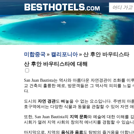
BESTHOTELS
.COM
미합중국
캘리포니아
산 후안 바우티스타
산 후안 바우티스타에 대해
San Juan Bautista는 역사와 아름다운 자연경관이 조화를
교 건축의 훌륭한 예로, 방문객들은 그 역사적 의의를 느낄
다.
도시의
자연 경관
도 빼놓을 수 없는 요소입니다. 주변의 아
호구역에서는 다양한 식물과 동물을 관찰할 수 있어 자연 
또한, San Juan Bautista의
지역 문화
와 예술에 대한 이해를 
시회가 열려 지역 사회의 창의적 에너지를 경험할 수 있습니
마지막으로, 지역의
음식과 음료
도 탐방의 즐거움을 더합니