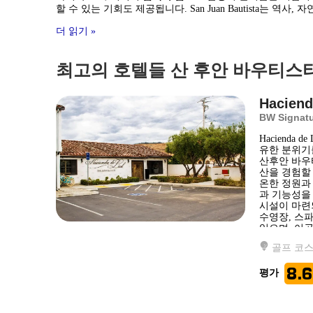
할 수 있는 기회도 제공됩니다. San Juan Bautista는 
더 읽기 »
최고의 호텔들 산 후안 바우티스타
Haciend
BW Signatu
Hacienda
유한 분위기
산후안 바우
산을 경험할 수
온한 정원과
과 기능성을
시설이 마련
수영장, 스
있으며, 이
한 요리를 제공
골프 코스 
비즈니스 출
8.6
평가