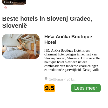
Lesnika
Beste hotels in Slovenj Gradec,
Slovenië
Hiša Ančka Boutique
Hotel
Hiša Ančka Boutique Hotel is een
charmant hotel gelegen in het hart van
Slovenj Gradec, Slovenië. Dit sfeervolle
boutique hotel biedt een unieke
combinatie van moderne voorzieningen
en traditionele gastvrijheid. De stijlvolle
inrichting en het aandacht voor detail
creëren een warme en uitnodigende
Golfbanen < 20 km
ambiance voor gasten die op zoek zijn
naar een bijzondere verblijfservaring. De
9.5
Lees meer
kamers in Hiša Ančka
... Lees meer
1 km
3000 ft
Leaflet
|
© Carto, under CC BY 3.0. Data by
OpenStreetMap, under ODbL