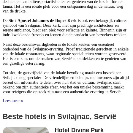
deelnemen aan buitensportactiviteiten en genieten van de lokale flora en
fauna. Het is een ideale plek voor een ontspannen dag in de natuur, weg
van de drukte.
De
Sint-Apostel Johannes de Doper Kerk
is ook een belangrijk cultureel
symbool van Svilajnac. Deze kerk, met zijn prachtige architectuur en
serene ambiance, biedt een plek voor reflectie en kalmte. Binnenin zijn er
indrukwekkende fresco's en iconen die de aandacht van bezoekers trekken.
Naast deze bezienswaardigheden is de lokale keuken een essentieel
onderdeel van de Svilajnac-ervaring. Proef traditionele gerechten in enkele
van de lokale restaurants, waar regionale specialiteiten worden geserveerd.
Het is een kans om de smaken van Servië te ontdekken en te genieten van
een gezellige eetervaring.
Tot slot, de gastvrijheid van de lokale bevolking maakt een bezoek aan
Svilajnac nog specialer. De vriendelijke en behulpzame inwoners zijn altijd
bereid om informatie te delen over hun stad en cultuur. Svilajnac staat
bekend om zijn authentieke sfeer, wat het een unieke bestemming maakt
voor reizigers die op zoek zijn naar een authentieke ervaring in Servië.
Lees meer »
Beste hotels in Svilajnac, Servië
Hotel Divine Park