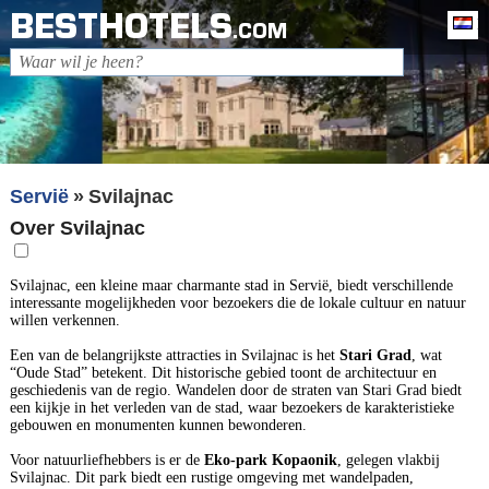
BESTHOTELS
Ne
.COM
Servië
Svilajnac
Over Svilajnac
Svilajnac, een kleine maar charmante stad in Servië, biedt verschillende
interessante mogelijkheden voor bezoekers die de lokale cultuur en natuur
willen verkennen.
Een van de belangrijkste attracties in Svilajnac is het
Stari Grad
, wat
“Oude Stad” betekent. Dit historische gebied toont de architectuur en
geschiedenis van de regio. Wandelen door de straten van Stari Grad biedt
een kijkje in het verleden van de stad, waar bezoekers de karakteristieke
gebouwen en monumenten kunnen bewonderen.
Voor natuurliefhebbers is er de
Eko-park Kopaonik
, gelegen vlakbij
Svilajnac. Dit park biedt een rustige omgeving met wandelpaden,