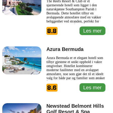
The Reefs Resort & Club er et
sjarmerende hotell som ligger i den
naturskjønne Southampton Parish i
Bermuda. Dette hotellet tilbyr en
avslappende atmosfære med en vakker
beliggenhet ved stranden, perfekt for
gjester som ønsker å nyte solen og havet.
8.8
The Reefs Resort & Club er kjent for sin
Les mer
vennlige service og komfortable rom,
som gir et ideelt utgangspunkt for å
utforske øyens rikholdige kultur og
...
Les mer
Azura Bermuda
Azura Bermuda er et elegant hotell som
tilbyr gjestene et unikt opphold i vakre
omgivelser. Hotellet kombinerer
moderne fasiliteter med en avslappet
atmosfære, noe som gjør det til et ideelt
valg for både par og familier som ønsker
å utforske Bermuda. Med en enkel
8.6
tilgang til stranden og nærheten til lokale
Les mer
attraksjoner, gir Azura Bermuda en
perfekt base for å oppdage øyens
naturlige skjønnhet og
... Les mer
Newstead Belmont Hills
Golf Resort & Spa