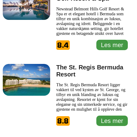
Newstead Belmont Hills Golf Resort &
Spa er et elegant hotell i Bermuda som
tilbyr en unik kombinasjon av luksus,
avslapning og idrett. Beliggende i en
vakker naturskjønn setting, gir hotellet
gjestene en betagende utsikt over havet
og golfbanen. Resortet er populært blant
8.4
både ferie- og forretningsreisende, og
Les mer
dets moderne fasiliteter bidrar til et
komfortabelt opphold. Hotellet har et
omfattende
... Les mer
The St. Regis Bermuda
Resort
The St. Regis Bermuda Resort ligger
vakkert til ved kysten av St. George, og
tilbyr en unik blanding av luksus og
avslapning. Resortet er kjent for sin
eleganse og sin utmerkede service, og gir
gjestene en mulighet til å oppleve den
berømte Bermudansk gjestfriheten. Med
8.8
sine stilfulle rom og suiter, som er
Les mer
designet for komfort og velvære, kan
besøkende nyte fantastiske utsikter over
havet og området
... Les mer