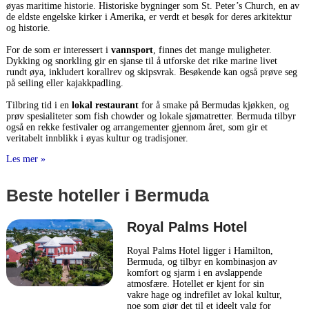
øyas maritime historie. Historiske bygninger som St. Peter’s Church, en av
de eldste engelske kirker i Amerika, er verdt et besøk for deres arkitektur
og historie.
For de som er interessert i
vannsport
, finnes det mange muligheter.
Dykking og snorkling gir en sjanse til å utforske det rike marine livet
rundt øya, inkludert korallrev og skipsvrak. Besøkende kan også prøve seg
på seiling eller kajakkpadling.
Tilbring tid i en
lokal restaurant
for å smake på Bermudas kjøkken, og
prøv spesialiteter som fish chowder og lokale sjømatretter. Bermuda tilbyr
også en rekke festivaler og arrangementer gjennom året, som gir et
veritabelt innblikk i øyas kultur og tradisjoner.
Les mer »
Beste hoteller i Bermuda
Royal Palms Hotel
Royal Palms Hotel ligger i Hamilton,
Bermuda, og tilbyr en kombinasjon av
komfort og sjarm i en avslappende
atmosfære. Hotellet er kjent for sin
vakre hage og indrefilet av lokal kultur,
noe som gjør det til et ideelt valg for