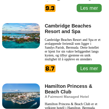
både forretningsreisende og ferierende.
9.3
Royal Palms Hotel tilbyr romslige rom
Les mer
med moderne fasiliteter, inkludert gratis
Wi-Fi, klimaanlegg og TV. De
naturskjønne omgivelsene
... Les mer
Cambridge Beaches
Resort and Spa
Cambridge Beaches Resort and Spa er et
avslappende feriemål som ligger i
Sandys Parish, Bermuda. Dette hotellet
er kjent for sin vakre beliggenhet langs
kysten, og tilbyr gjestene en unik
mulighet til å oppleve en utendørs
livsstil med en kombinasjon av luksus og
8.7
komfort. Resortet har en rekke rom og
Les mer
suiter som varierer i stil og størrelse, slik
at hver gjest kan finne et oppehold som
passer deres
... Les mer
Hamilton Princess &
Beach Club
A Fairmont Managed Hotel
Hamilton Princess & Beach Club er et
velkjent hotell i Hamilton, Bermuda,