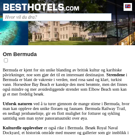
BESTHOTELS
N
.COM
Om Bermuda
Bermuda er kjent for sin unike blanding av britisk kultur og karibiske
påvirkninger, noe som gjør det til en interessant destinasjon.
Strendene
i
Bermuda er blant de vakreste i verden, med rosa sand og klart, turkist
vann. Horseshoe Bay Beach er kanskje den mest berømte, men det finnes
også mindre og mer avsidesliggende strender som Elbow Beach som kan
gi et mer fredelig besøk.
Utforsk naturen
ved å ta turer gjennom de mange stiene i Bermuda, hvor
man kan oppleve den unike floraen og faunaen. Bermuda Railway Trail,
en nedlagt jernbanelinje, gir en flott mulighet for fotturer og sykling
samtidig som man nyter panoramautsikt over øya.
Kulturelle opplevelser
er også rike i Bermuda. Besøk Royal Naval
Dockyard, et historisk område med museer og gallerier som gir innblikk i