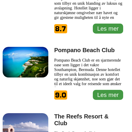
som tilbyr en unik blanding av luksus og
avslapning. Hotellet ligger i
naturskjønne omgivelser nær havet og
gir gjestene muligheten til å nyte en
variert rekke aktiviteter, enten de ønsker
8.7
å slappe av på stranden eller utforske
Les mer
lokale attraksjoner. Fasilitetene på
Hamilton Princess & Beach Club
inkluderer et velutstyrt treningssenter,
...
Les mer
Pompano Beach Club
Pompano Beach Club er en sjarmerende
oase som ligger i det vakre
Southampton, Bermuda. Denne hotellet
tilbyr en unik kombinasjon av komfort
og naturlig skjønnhet, noe som gjør det
til et ideelt valg for reisende som ønsker
å oppleve den avslappende atmosfæren i
9.0
Karibien. Pompano Beach Club er kjent
Les mer
for sin vennlige og imøtekommende
service, og personalet jobber hardt for å
sikre at hver gjest får et
... Les mer
The Reefs Resort &
Club