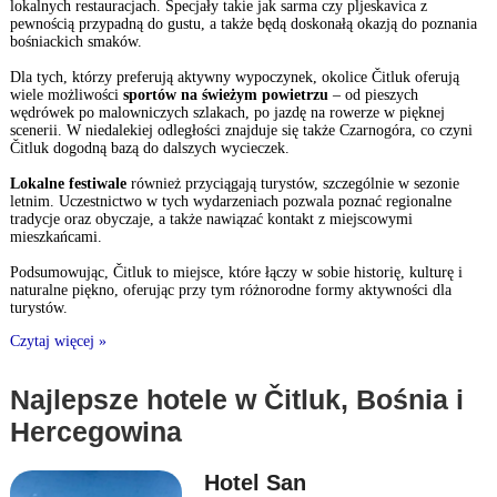
lokalnych restauracjach. Specjały takie jak sarma czy pljeskavica z
pewnością przypadną do gustu, a także będą doskonałą okazją do poznania
bośniackich smaków.
Dla tych, którzy preferują aktywny wypoczynek, okolice Čitluk oferują
wiele możliwości
sportów na świeżym powietrzu
– od pieszych
wędrówek po malowniczych szlakach, po jazdę na rowerze w pięknej
scenerii. W niedalekiej odległości znajduje się także Czarnogóra, co czyni
Čitluk dogodną bazą do dalszych wycieczek.
Lokalne festiwale
również przyciągają turystów, szczególnie w sezonie
letnim. Uczestnictwo w tych wydarzeniach pozwala poznać regionalne
tradycje oraz obyczaje, a także nawiązać kontakt z miejscowymi
mieszkańcami.
Podsumowując, Čitluk to miejsce, które łączy w sobie historię, kulturę i
naturalne piękno, oferując przy tym różnorodne formy aktywności dla
turystów.
Czytaj więcej »
Najlepsze hotele w Čitluk, Bośnia i
Hercegowina
Hotel San