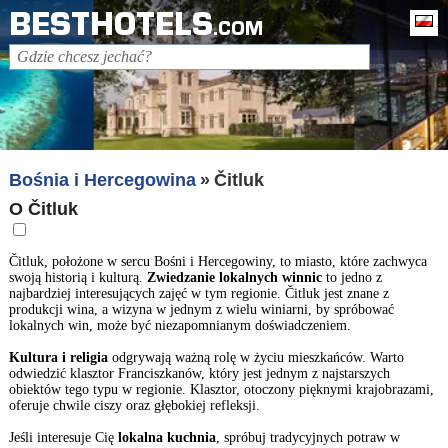
BESTHOTELS
Po
.COM
Bośnia i Hercegowina
Čitluk
O Čitluk
Čitluk, położone w sercu Bośni i Hercegowiny, to miasto, które zachwyca
swoją historią i kulturą.
Zwiedzanie lokalnych winnic
to jedno z
najbardziej interesujących zajęć w tym regionie. Čitluk jest znane z
produkcji wina, a wizyna w jednym z wielu winiarni, by spróbować
lokalnych win, może być niezapomnianym doświadczeniem.
Kultura i religia
odgrywają ważną rolę w życiu mieszkańców. Warto
odwiedzić klasztor Franciszkanów, który jest jednym z najstarszych
obiektów tego typu w regionie. Klasztor, otoczony pięknymi krajobrazami,
oferuje chwile ciszy oraz głębokiej refleksji.
Jeśli interesuje Cię
lokalna kuchnia
, spróbuj tradycyjnych potraw w