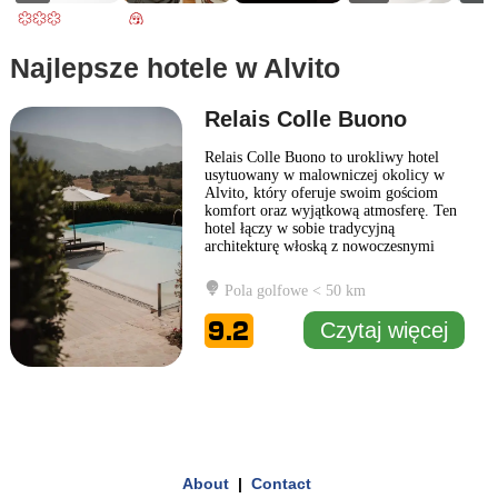
Najlepsze hotele w Alvito
Relais Colle Buono
Relais Colle Buono to urokliwy hotel
usytuowany w malowniczej okolicy w
Alvito, który oferuje swoim gościom
komfort oraz wyjątkową atmosferę. Ten
hotel łączy w sobie tradycyjną
architekturę włoską z nowoczesnymi
udogodnieniami, tworząc idealne miejsce
na odpoczynek i relaks. Otoczony
Pola golfowe < 50 km
pięknymi wzgórzami i zielonymi
dolinami, Relais Colle Buono stanowi
9.2
Czytaj więcej
doskonałą bazę wypadową do
odkrywania lokalnych
... Czytaj więcej
1 km
3000 ft
Leaflet
|
© Carto, under CC BY 3.0. Data by
OpenStreetMap, under ODbL
+
About
|
Contact