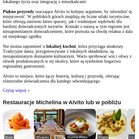
lokalnego życia oraz integrację z mieszkańcami.
Piękno przyrody
otaczające Alvito to kolejny argument, by odwiedzić tę
miejscowość. W pobliskich górach znajdują się liczne szlaki turystyczne,
które oferują zarówno łatwe spacery, jak i trudniejsze wędrówki dla
bardziej doświadczonych turystów. Kontakt z naturą w tym regionie jest
niezapomnianym doświadczeniem, które pozwala na chwilę relaksu z dala
od miejskiego zgiełku.
Nie można zapomnieć o
lokalnej kuchni
, która przyciąga smakoszy.
Tradycyjne dania, przygotowywane z lokalnych składników, są
niezapomnianym doznaniem kulinarnym. Warto spróbować win i oliwy z
oliwek produkowanych w tej okolicy, które są symbolem bogactwa
regionalnej gastronomii.
Alvito to miejsce, które łączy historię, kulturę i przyrodę, oferując
różnorodne doświadczenia dla każdego odwiedzającego.
Czytaj więcej »
Restauracje Michelina w Alvito lub w pobliżu
Reale
Mingone
Materia Prima
Evan's
I Lust