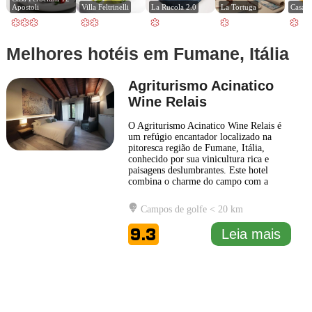
Apostoli
Villa Feltrinelli
La Rucola 2.0
La Tortuga
Casa L
Melhores hotéis em Fumane, Itália
Agriturismo Acinatico
Wine Relais
O Agriturismo Acinatico Wine Relais é
um refúgio encantador localizado na
pitoresca região de Fumane, Itália,
conhecido por sua vinicultura rica e
paisagens deslumbrantes. Este hotel
combina o charme do campo com a
elegância contemporânea, oferecendo
uma experiência única para os hóspedes
Campos de golfe < 20 km
que buscam um contato mais próximo
com a natureza e a cultura local. Os
9.3
Leia mais
quartos do Agriturismo Acinatico são
cuidadosamente
... Leia mais
1 km
3000 ft
Leaflet
|
© Carto, under CC BY 3.0. Data by
OpenStreetMap, under ODbL
+