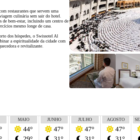
 com restaurantes que servem uma
viagem culinária sem sair do hotel.
 de bem-estar, incluindo um centro de
ercícios mesmo longe de casa.
orto dos hóspedes, o Swissotel Al
nar a espiritualidade da cidade com
ecedora e revitalizante.
MAIO
JUNHO
JULHO
AGOSTO
S
°
44°
47°
47°
47°
°
29°
31°
31°
31°