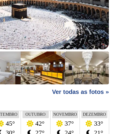
Ver todas as fotos »
ETEMBRO
OUTUBRO
NOVEMBRO
DEZEMBRO
45°
42°
37°
33°
30°
27°
24°
21°