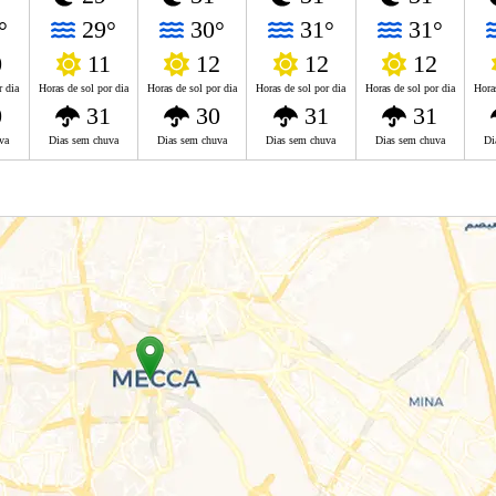
°
29°
30°
31°
31°
0
11
12
12
12
r dia
Horas de sol por dia
Horas de sol por dia
Horas de sol por dia
Horas de sol por dia
Hora
0
31
30
31
31
va
Dias sem chuva
Dias sem chuva
Dias sem chuva
Dias sem chuva
Di