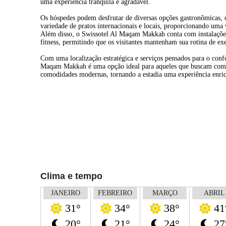
uma experiência tranquila e agradável.
Os hóspedes podem desfrutar de diversas opções gastronômicas,
variedade de pratos internacionais e locais, proporcionando uma 
Além disso, o Swissotel Al Maqam Makkah conta com instalações
fitness, permitindo que os visitantes mantenham sua rotina de ex
Com uma localização estratégica e serviços pensados para o conf
Maqam Makkah é uma opção ideal para aqueles que buscam combi
comodidades modernas, tornando a estadia uma experiência enriqu
Clima e tempo
JANEIRO
FEBREIRO
MARÇO
ABRIL
31°
34°
38°
41
20°
21°
24°
27