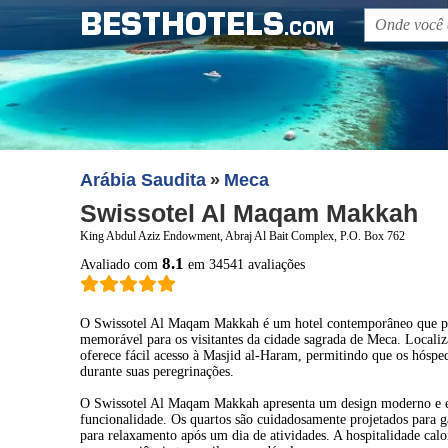
BESTHOTELS
.COM
Arábia Saudita
Meca
Swissotel Al Maqam Makkah
King Abdul Aziz Endowment, Abraj Al Bait Complex, P.O. Box 762
8.1
Avaliado com
em 34541 avaliações
O Swissotel Al Maqam Makkah é um hotel contemporâneo que pr
memorável para os visitantes da cidade sagrada de Meca. Locali
oferece fácil acesso à Masjid al-Haram, permitindo que os hósp
durante suas peregrinações.
O Swissotel Al Maqam Makkah apresenta um design moderno e e
funcionalidade. Os quartos são cuidadosamente projetados para g
para relaxamento após um dia de atividades. A hospitalidade calo