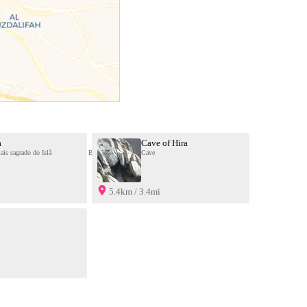
a
Cave of Hira
he four cardinal directions; the Black Stone is the Eastern corner; the Northern, Western, and Southern corners
ais sagrado do Islã
Cave
5.4km / 3.4mi
i