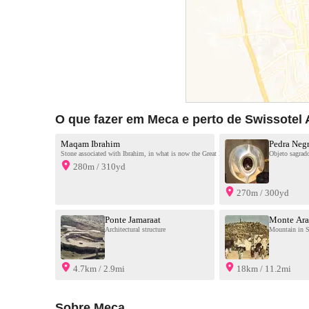
O que fazer em Meca e perto de Swissote
Maqam Ibrahim
Pedra Neg
Stone associated with Ibrahim, in what is now the Great Mosque of Mecca in Saudi Arab
Objeto sagrado
280m / 310yd
270m / 300yd
Ponte Jamaraat
Monte Ara
Architectural structure
Mountain in S
4.7km / 2.9mi
18km / 11.2mi
Sobre Meca