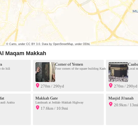
l Al Maqam Makkah
ra
Corner of Yemen
Caab
ia
 do Islã
Four corners of the square building Kaaba, roughly pointing along t
Local m
270m / 290yd
270m / 290yd
fat
Makkah Gate
Masjid Ji'ranah
audi Arabia
Landmark at Jeddah–Makkah Highway
20.9km / 13m
17.6km / 10.9mi