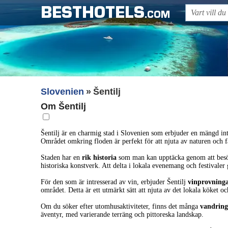
BESTHOTELS
.COM
Slovenien
Šentilj
Om Šentilj
Šentilj är en charmig stad i Slovenien som erbjuder en mängd int
Området omkring floden är perfekt för att njuta av naturen och 
Staden har en
rik historia
som man kan upptäcka genom att besöka
historiska konstverk. Att delta i lokala evenemang och festivaler 
För den som är intresserad av vin, erbjuder Šentilj
vinprovning
området. Detta är ett utmärkt sätt att njuta av det lokala köket oc
Om du söker efter utomhusaktiviteter, finns det många
vandring
äventyr, med varierande terräng och pittoreska landskap.