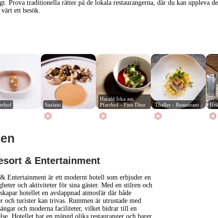
igt. Prova traditionella rätter på de lokala restaurangerna, där du kan uppleva
värt ett besök.
Harald Irka am 
lerhof
Saziani
Pfarrhof - Fine Dine
Thaller - Restaurant
Hiš
ien
1 km
3000 ft
sort & Entertainment
+
& Entertainment är ett modernt hotell som erbjuder en
heter och aktiviteter för sina gäster. Med en stilren och
skapar hotellet en avslappnad atmosfär där både
−
er och turister kan trivas. Rummen är utrustade med
ngar och moderna faciliteter, vilket bidrar till en
else. Hotellet har en mängd olika restauranger och barer