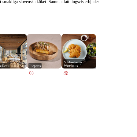
 det smakliga slovenska köket. Sammanfattningsvis erbjuder
Schlosskeller 
a Denk
Lieperts
Wirtshaus
Leaflet
|
© Carto, under CC BY 3.0. Data by
OpenStreetMap, under ODbL