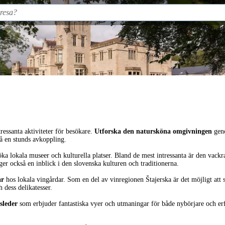
ressanta aktiviteter för besökare.
Utforska den natursköna omgivningen
geno
få en stunds avkoppling.
 lokala museer och kulturella platser. Bland de mest intressanta är den vackr
ger också en inblick i den slovenska kulturen och traditionerna.
ar
hos lokala vingårdar. Som en del av vinregionen Štajerska är det möjligt att 
h dess delikatesser.
sleder
som erbjuder fantastiska vyer och utmaningar för både nybörjare och erfa