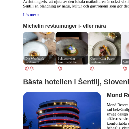
Avslutningsvis, att njuta av den lokala matkulturen är också vikt
Šentilj en blandning av natur, kultur och gastronomi som gör det 
Läs mer »
Michelin restauranger i- eller nära
Die Weinbank - 
Schlosskeller 
Geschwister Rauch - 
Restaurant
Gourmetstube
Restaurant
Satt
Bästa hotellen i Šentilj, Sloven
Mond Re
Mond Resort 
rad bekvämlig
snygg design 
affärsresenär
komfortabla sä
behaglig vist