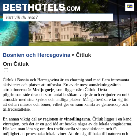
BESTHOTELS
Sv
.COM
Bosnien och Hercegovina
Čitluk
Om Čitluk
Čitluk i Bosnia och Hercegovina är en charmig stad med flera intressanta
aktiviteter och platser att utforska. En av de mest anmärkningsvärda
attraktionerna är
Medjugorje
, som ligger nära Čitluk. Detta
pilgrimsområde drar ett stort antal besökare varje år och erbjuder en unik
atmosfär med sina kyrkor och andliga platser. Många besökare tar sig tid
att delta i mässor och böner, vilket ger en sann känsla av gemenskap och
tillfredsställelse.
En annan viktig del av regionen är
vinodlingarna
. Čitluk ligger i en känd
vinregion, och det är en god idé att besöka några av de lokala vingårdarna.
Här kan man lära sig om den traditionella vinproduktionen och få
möjlighet att provsmaka lokala viner. Att dra sig tillbaka till naturen och