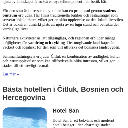
njuta av landskapet är också en nyckelkomponent i ett besök här.
För den som är intresserad av kultur kan en promenad genom
stadens
centrum
erbjudas. Här finns traditionella butiker och restauranger som
serverar lokala rätter, vilket ger en skön upplevelse av den lokala livsstilen.
Det är också en utmärkt plats att njuta av en lugn stund och betrakta det
vardagliga livet.
Naturnära aktiviteter är lätt tillgängliga, och regionen erbjuder många
möjligheter för
vandring och cykling
. Det omgivande landskapet är
vackert och idealiskt för den som vill utforska det bosniska landsbygden.
Sammanfattningsvis erbjuder Čitluk en kombination av andlighet, kultur
och naturupplevelser som kan tillfredsställa olika intressen, vilket gör
staden till ett trevligt resmål.
Läs mer »
Bästa hotellen i Čitluk, Bosnien och
Hercegovina
Hotel San
Hotel San är ett bekvämt och modernt
hotell beläget i den charmiga staden