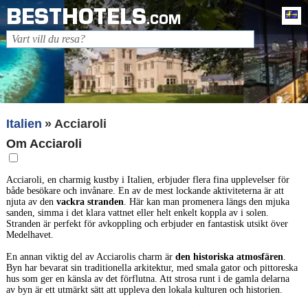
BESTHOTELS
Sv
.COM
Italien
Acciaroli
Om Acciaroli
Acciaroli, en charmig kustby i Italien, erbjuder flera fina upplevelser för
både besökare och invånare. En av de mest lockande aktiviteterna är att
njuta av den
vackra stranden
. Här kan man promenera längs den mjuka
sanden, simma i det klara vattnet eller helt enkelt koppla av i solen.
Stranden är perfekt för avkoppling och erbjuder en fantastisk utsikt över
Medelhavet.
En annan viktig del av Acciarolis charm är
den historiska atmosfären
.
Byn har bevarat sin traditionella arkitektur, med smala gator och pittoreska
hus som ger en känsla av det förflutna. Att strosa runt i de gamla delarna
av byn är ett utmärkt sätt att uppleva den lokala kulturen och historien.