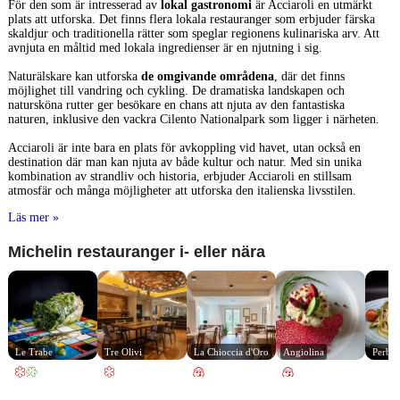
För den som är intresserad av
lokal gastronomi
är Acciaroli en utmärkt
plats att utforska. Det finns flera lokala restauranger som erbjuder färska
skaldjur och traditionella rätter som speglar regionens kulinariska arv. Att
avnjuta en måltid med lokala ingredienser är en njutning i sig.
Naturälskare kan utforska
de omgivande områdena
, där det finns
möjlighet till vandring och cykling. De dramatiska landskapen och
natursköna rutter ger besökare en chans att njuta av den fantastiska
naturen, inklusive den vackra Cilento Nationalpark som ligger i närheten.
Acciaroli är inte bara en plats för avkoppling vid havet, utan också en
destination där man kan njuta av både kultur och natur. Med sin unika
kombination av strandliv och historia, erbjuder Acciaroli en stillsam
atmosfär och många möjligheter att utforska den italienska livsstilen.
Läs mer »
Michelin restauranger i- eller nära
Le Trabe
Tre Olivi
La Chioccia d'Oro
Angiolina
Perba