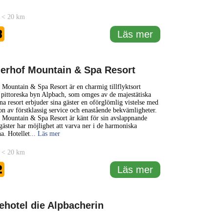
 < 20 km
3
Läs mer
erhof Mountain & Spa Resort
Mountain & Spa Resort är en charmig tillflyktsort
 pittoreska byn Alpbach, som omges av de majestätiska
a resort erbjuder sina gäster en oförglömlig vistelse med
n av förstklassig service och enastående bekvämligheter.
 Mountain & Spa Resort är känt för sin avslappnande
gäster har möjlighet att varva ner i de harmoniska
a. Hotellet
... Läs mer
 < 20 km
2
Läs mer
ehotel die Alpbacherin