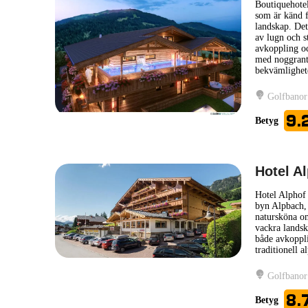
Boutiquehotel
som är känd fö
landskap. Det
av lugn och st
avkoppling oc
med noggrant
bekvämlighet
Golfbanor
9.
Betyg
Hotel A
Hotel Alphof 
byn Alpbach, k
natursköna om
vackra landska
både avkoppli
traditionell 
Golfbanor
8.
Betyg