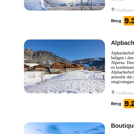
Golfbanor
9.
Betyg
Alpbach
Alpbacherhof 
belägen i den
Alperna. Denn
en kombinatio
Alpbacherhof
atmosfär där 
omgivningarn
Golfbanor
9.
Betyg
Boutiqu