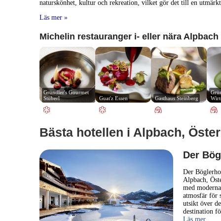
naturskönhet, kultur och rekreation, vilket gör det till en utmär
Läs mer »
Michelin restauranger i- eller nära Alpbach
Gründler's Gourmet 
Grün
Stüberl
Guat'z Essen
Gasthaus Steinberg
Wirt
Bästa hotellen i Alpbach, Öster
Der Bög
Der Böglerhof
Alpbach, Öste
med moderna 
atmosfär för 
utsikt över de
destination fö
Läs mer