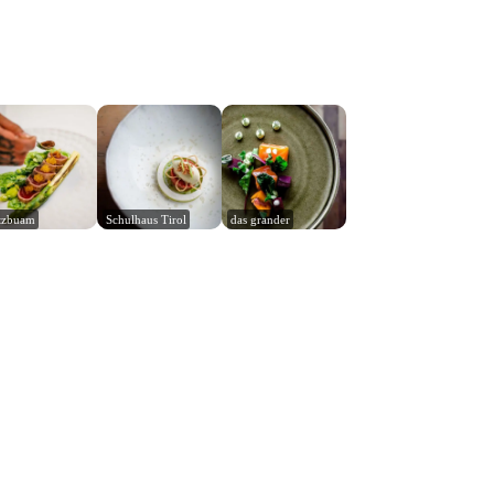
tzbuam
Schulhaus Tirol
das grander
Leaflet
|
© Carto, under CC BY 3.0. Data by
OpenStreetMap, under ODbL