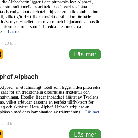
 die Alpbacherin ligger i den pittoreska byn Alpbach,
r sin traditionella träarkitektur och vackra alpina
ta charmiga boutiquehotel erbjuder en unik kombination
il, vilket gör det till en utmärkt destination för både
h äventyr. Hotellet har en varm och inbjudande atmosfär
 utformade rum, som är inredda med moderna
er
... Läs mer
 < 20 km
2
Läs mer
lphof Alpbach
Alpbach är ett charmigt hotell som ligger i den pittoreska
änt för sin traditionella österrikiska arkitektur och
givningar. Hotellet ligger inbäddat i hjärtat av Tyrolens
p, vilket erbjuder gästerna en perfekt tillflyktsort för
ng och aktivitet. Hotel Alphof Alpbach erbjuder en
alpkänsla med dess kombination av träinredning
... Läs mer
 < 20 km
7
Läs mer