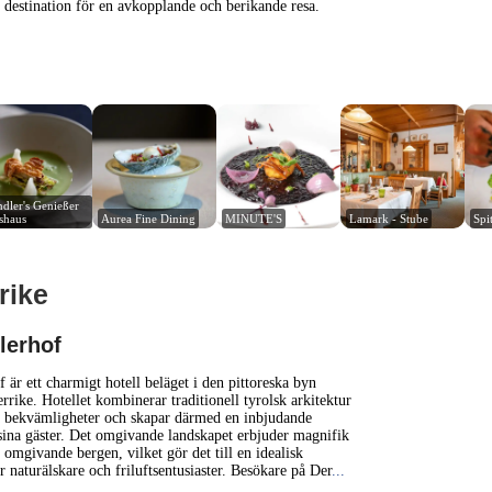
kt destination för en avkopplande och berikande resa.
dler's Genießer 
shaus
Aurea Fine Dining
MINUTE'S
Lamark - Stube
Spi
rike
1 km
3000 ft
lerhof
+
 är ett charmigt hotell beläget i den pittoreska byn
rrike. Hotellet kombinerar traditionell tyrolsk arkitektur
bekvämligheter och skapar därmed en inbjudande
−
sina gäster. Det omgivande landskapet erbjuder magnifik
 omgivande bergen, vilket gör det till en idealisk
r naturälskare och friluftsentusiaster. Besökare på Der
...