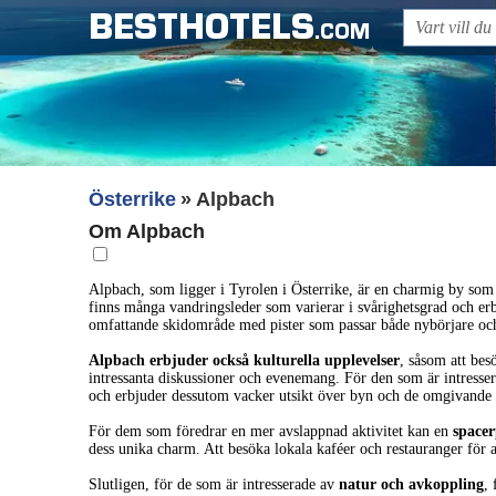
BESTHOTELS
.COM
Österrike
Alpbach
Om Alpbach
Alpbach, som ligger i Tyrolen i Österrike, är en charmig by som 
finns många vandringsleder som varierar i svårighetsgrad och e
omfattande skidområde med pister som passar både nybörjare och
Alpbach erbjuder också kulturella upplevelser
, såsom att bes
intressanta diskussioner och evenemang. För den som är intressera
och erbjuder dessutom vacker utsikt över byn och de omgivande
För dem som föredrar en mer avslappnad aktivitet kan en
space
dess unika charm. Att besöka lokala kaféer och restauranger för a
Slutligen, för de som är intresserade av
natur och avkoppling
,