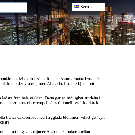
Svenska
opulära aktiviteterna, särskilt under sommarmånaderna. Det
traktion under vintern, med Alpbachtal som erbjuder ett
dare från hela världen. Detta ger en möjlighet att delta i
kan är ett utmärkt exempel på traditionell tyrolsk arkitektur
nella trähus dekorerade med färgglada blommor, vilket ger byn
sökare.
 Sammanfattningsvis erbjuder Alpbach en balans mellan