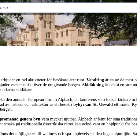
erbjuder en rad aktiviteter för besökare året runt.
Vandring
är en av de mest p
rbjuder vacker utsikt över de omgivande bergen.
Skidåkning
är också en stor at
 erfarna skidåkare.
öka den annuale European Forum Alpbach, en konferens som lockar tänkare och le
d av historia och arkitektur är ett besök i
bykyrkan St. Oswald
ett måste. Kyr
 bergen.
rpromenad genom byn
vara mycket njutbar. Alpbach är känt för sina traditio
tt smaka på traditionella österrikiska rätter kan också vara en höjdpunkt för be
 finns det möjligheter till wellness och spa-upplevelser i den lugna alpmiljön.