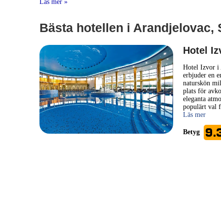
Läs mer »
Bästa hotellen i Arandjelovac,
Hotel Iz
Hotel Izvor i
erbjuder en e
naturskön mil
plats för avk
eleganta atmos
populärt val f
Läs mer
9.
Betyg