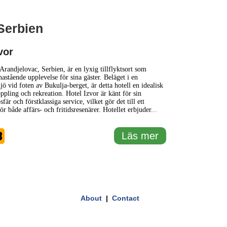
 Serbien
1 km
3000 ft
vor
+
 Arandjelovac, Serbien, är en lyxig tillflyktsort som
nastående upplevelse för sina gäster. Beläget i en
jö vid foten av Bukulja-berget, är detta hotell en idealisk
−
oppling och rekreation. Hotel Izvor är känt för sin
fär och förstklassiga service, vilket gör det till ett
ör både affärs- och fritidsresenärer. Hotellet erbjuder
...
3
Läs mer
About
|
Contact