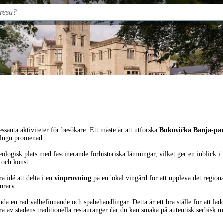
ssanta aktiviteter för besökare. Ett måste är att utforska
Bukovička Banja-pa
n lugn promenad.
eologisk plats med fascinerande förhistoriska lämningar, vilket ger en inblick i
 och konst.
ra idé att delta i en
vinprovning
på en lokal vingård för att uppleva det regiona
turarv.
da en rad välbefinnande och spabehandlingar. Detta är ett bra ställe för att ladda
 av stadens traditionella restauranger där du kan smaka på autentisk serbisk m