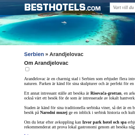
BESTHOTELS
.COM
Serbien
Arandjelovac
Om Arandjelovac
Aranđelovac är en charmig stad i Serbien som erbjuder flera intre
naturen. Parken är känd för sina skulpturer och är perfekt för e
Ett annat intressant ställe att besöka är
Risovača-grottan
, en ark
också värt ett besök för de som är intresserade av lokalt hantverk
Staden är känd för sina traditionella serbiska viner, så det är en b
besök på
Narodni muzej
ge en inblick i serbisk historia och kul
Om du letar efter avkoppling kan
Izvor park hotel och spa
erbju
rekommenderat att prova lokal gastronomi genom att besöka några