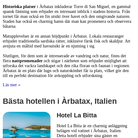
Historiska platser
i Àrbatax inkluderar Torre di San Miguel, en gammal
spansk fästning som erbjuder en intressant inblick i stadens historia. Från
tornet får man också en fin utsikt över havet och den omgivande naturen.
Staden har också en charmig hamn där man kan promenera och observera
båtarna.
Matupplevelser är en annan höjdpunkt i Àrbatax. Lokala restauranger
erbjuder traditionella sardiska rätter, inklusive färsk fisk och skaldjur. Att
avnjuta en måltid med havsutsikt är en njutning i sig.
Slutligen, för dem som är intresserade av vandring och natur, finns det
flera
nattpromenader
och stigar i närheten som erbjuder möjlighet att
utforska det vackra landskapet och den rika floran och faunan i regionen.
Àrbatax är en plats där lugn och naturskönhet får ta plats, vilket gör den
till en perfekt destination för avkoppling och utforskning.
Läs mer »
Bästa hotellen i Àrbatax, Italien
Hotel La Bitta
Hotel La Bitta är en charmig anläggning
belägen vid vattnet i Àrbatax, Italien.
Detta hotell erbjuder sina gäster en