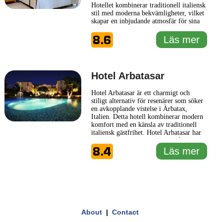
Hotellet kombinerar traditionell italiensk
stil med moderna bekvämligheter, vilket
skapar en inbjudande atmosfär för sina
gäster. Det är det perfekta valet för dem
8.6
som söker en lugn tillflyktsort mitt i
Läs mer
naturens skönhet. Hotel Poseidonia är
omgivet av fantastiska landskap, med
spektakulära vyer
... Läs mer
Hotel Arbatasar
Hotel Arbatasar är ett charmigt och
stiligt alternativ för resenärer som söker
en avkopplande vistelse i Àrbatax,
Italien. Detta hotell kombinerar modern
komfort med en känsla av traditionell
italiensk gästfrihet. Hotel Arbatasar har
en atmosfär som inbjuder till både lugn
8.4
och välbefinnande, vilket gör det till ett
Läs mer
utmärkt val för både par och familjer.
Interiören präglas av snyggt designade
1 km
rum med
... Läs mer
3000 ft
Leaflet
|
© Carto, under CC BY 3.0. Data by
OpenStreetMap, under ODbL
+
About
|
Contact