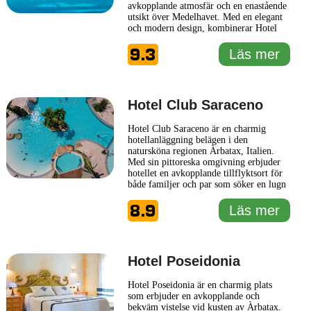
avkopplande atmosfär och en enastående
utsikt över Medelhavet. Med en elegant
och modern design, kombinerar Hotel
La Bitta stil och komfort, vilket gör den
9.3
till en idealisk plats för både avkoppling
Läs mer
och utforskning av de omgivande
områdena. Hotellet har en mängd olika
rum och sviter
... Läs mer
Hotel Club Saraceno
Hotel Club Saraceno är en charmig
hotellanläggning belägen i den
natursköna regionen Àrbatax, Italien.
Med sin pittoreska omgivning erbjuder
hotellet en avkopplande tillflyktsort för
både familjer och par som söker en lugn
semester vid havet. Hotellets design
8.9
präglas av en kombination av traditionell
Läs mer
italiensk stil och moderna
bekvämligheter, vilket skapar en
välkomnande atmosfär för gästerna.
Hotel
... Läs mer
Hotel Poseidonia
Hotel Poseidonia är en charmig plats
som erbjuder en avkopplande och
bekväm vistelse vid kusten av Àrbatax.