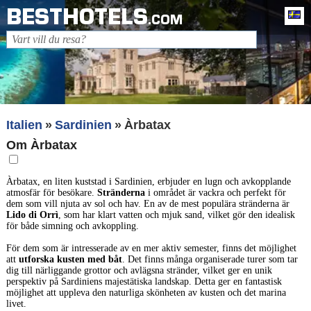
BESTHOTELS
Sv
.COM
Italien
Sardinien
Àrbatax
Om Àrbatax
Àrbatax, en liten kuststad i Sardinien, erbjuder en lugn och avkopplande
atmosfär för besökare.
Stränderna
i området är vackra och perfekt för
dem som vill njuta av sol och hav. En av de mest populära stränderna är
Lido di Orrì
, som har klart vatten och mjuk sand, vilket gör den idealisk
för både simning och avkoppling.
För dem som är intresserade av en mer aktiv semester, finns det möjlighet
att
utforska kusten med båt
. Det finns många organiserade turer som tar
dig till närliggande grottor och avlägsna stränder, vilket ger en unik
perspektiv på Sardiniens majestätiska landskap. Detta ger en fantastisk
möjlighet att uppleva den naturliga skönheten av kusten och det marina
livet.