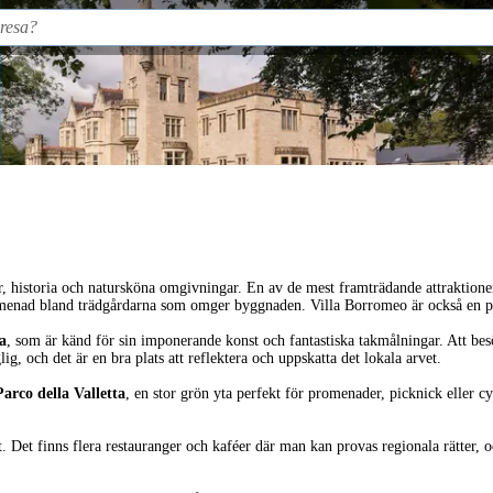
ur, historia och natursköna omgivningar. En av de mest framträdande attraktion
romenad bland trädgårdarna som omger byggnaden. Villa Borromeo är också en po
a
, som är känd för sin imponerande konst och fantastiska takmålningar. Att bes
ig, och det är en bra plats att reflektera och uppskatta det lokala arvet.
Parco della Valletta
, en stor grön yta perfekt för promenader, picknick eller c
. Det finns flera restauranger och kaféer där man kan provas regionala rätter, oc