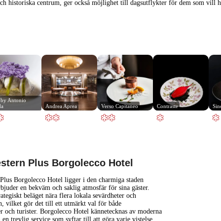
 historiska centrum, ger också möjlighet till dagsutflykter för dem som vill ha 
 by Antonio 
da
Andrea Aprea
Verso Capitaneo
Contraste
Sin
1 km
3000 ft
stern Plus Borgolecco Hotel
+
Plus Borgolecco Hotel ligger i den charmiga staden
bjuder en bekväm och saklig atmosfär för sina gäster.
rategiskt beläget nära flera lokala sevärdheter och
−
 vilket gör det till ett utmärkt val för både
er och turister. Borgolecco Hotel kännetecknas av moderna
h en trevlig service som syftar till att göra varje vistelse
...