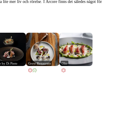
lite mer liv och rörelse. I Arcore finns det således något för
e by Di Pinto
Grow Restaurant
Olio
Leaflet
|
© Carto, under CC BY 3.0. Data by
OpenStreetMap, under ODbL