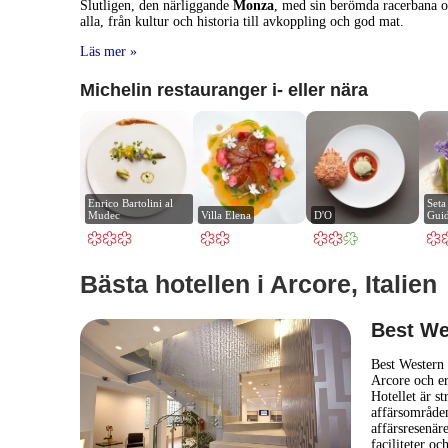
Slutligen, den närliggande
Monza
, med sin berömda racerbana och
alla, från kultur och historia till avkoppling och god mat.
Läs mer »
Michelin restauranger i- eller nära
Enrico Bartolini al 
Seta
Mudec
Villa Elena
D'O
Gui
Bästa hotellen i Arcore, Italien
Best We
Best Western 
Arcore och er
Hotellet är st
affärsområden,
affärsresenär
faciliteter oc