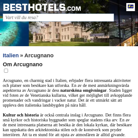
BESTHOTELS
Sv
.COM
Italien
Arcugnano
Om Arcugnano
Arcugnano, en charmig stad i Italien, erbjuder flera intressanta aktiviteter
och platser som besökare kan utforska. En av de mest anmärkningsvärda
aspekterna av Arcugnano är dess
natursköna omgivningar
. Staden ligger
vid foten av de Venetianska kullarna, vilket ger möjlighet till avkopplande
promenader och vandringar i vacker natur. Det är ett utmärkt sätt att
uppleva den italienska landsbygden på nära håll.
Kultur och historia
är också centrala inslag i Arcugnano. Det finns flera
små kyrkor och historiska byggnader som speglar stadens rika arv. En av
de mest intressanta platserna att besöka är den lokala kyrkan, där besökare
kan uppskatta den arkitektoniska stilen och de konstverk som pryder
interiören. Att ta en stund för att njuta av atmosfären är alltid givande.