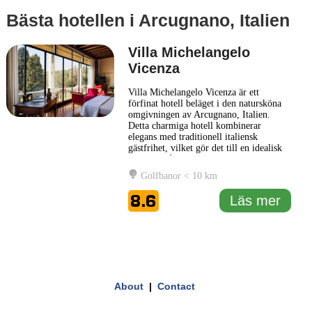
Bästa hotellen i Arcugnano, Italien
Villa Michelangelo
Vicenza
Villa Michelangelo Vicenza är ett
förfinat hotell beläget i den natursköna
omgivningen av Arcugnano, Italien.
Detta charmiga hotell kombinerar
elegans med traditionell italiensk
gästfrihet, vilket gör det till en idealisk
plats för både affärs- och
fritidsresenärer. Hotellet är inbäddat i en
Golfbanor < 10 km
vacker park omgiven av grönska, vilket
ger en lugn atmosfär och en avkopplande
8.6
Läs mer
miljö. Inredningen på Villa
... Läs mer
1 km
3000 ft
Leaflet
|
© Carto, under CC BY 3.0. Data by
OpenStreetMap, under ODbL
+
About
|
Contact
−