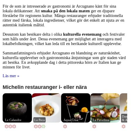
För de som är intresserade av gastronomi är Arcugnano känt för sina
lokala delikatesser. Att
smaka på den lokala maten
ger en djupare
förståelse för regionens kultur. Många restauranger erbjuder traditionella
rätter med färska, lokala ingredienser, vilket gör det enkelt att njuta av en
autentisk italiensk måltid.
Dessutom kan besökare delta i olika
kulturella evenemang
och festivaler
som hålls under året. Dessa evenemang ger möjlighet att interagera med
lokalbefolkningen, vilket kan leda till en berikande kulturell upplevelse.
Sammanfattningsvis erbjuder Arcugnano en blandning av naturskönhet,
kulturella upplevelser och gastronomiska åtnjutningar som gör staden värd
att besöka. En avkopplande dag i detta pittoreska hörn av Italien kan ge
minnen för livet.
Läs mer »
Michelin restauranger i- eller nära
Damini
Le Calandre
La Peca
Aqua Crua
La Favellina
& Affi