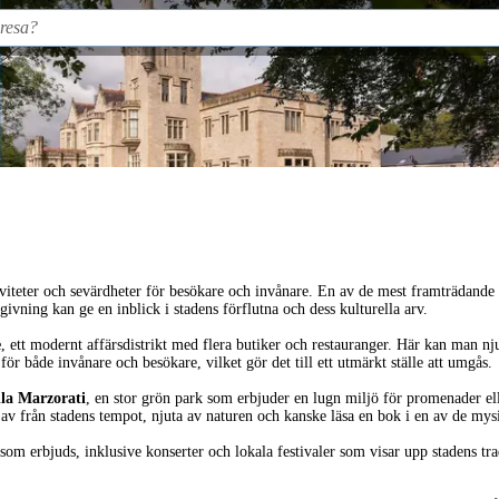
tiviteter och sevärdheter för besökare och invånare. En av de mest framträdande
ivning kan ge en inblick i stadens förflutna och dess kulturella arv.
e
, ett modernt affärsdistrikt med flera butiker och restauranger. Här kan man nj
för både invånare och besökare, vilket gör det till ett utmärkt ställe att umgås.
lla Marzorati
, en stor grön park som erbjuder en lugn miljö för promenader e
a av från stadens tempot, njuta av naturen och kanske läsa en bok i en av de mys
som erbjuds, inklusive konserter och lokala festivaler som visar upp stadens tra