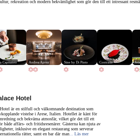
ultur, rekreation och modern bekvämlighet som gör den till ett intressant res
o Capitaneo
Andrea Aprea
Sine by Di Pinto
Contraste
Joi
1 km
3000 ft
lace Hotel
+
otel är en stilfull och välkomnande destination som
kopplande vistelse i Arese, Italien. Hotellet är känt för
nredning och bekväma atmosfär, vilket gör det till ett
−
ör både affärs- och fritidsresenärer. Gästerna kan njuta av
igheter, inklusive en elegant restaurang som serverar
ternationella rätter, samt en bar där man
... Läs mer