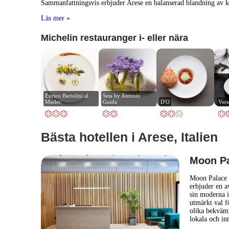
Sammanfattningsvis erbjuder Arese en balanserad blandning av k
Läs mer »
Michelin restauranger i- eller nära
Enrico Bartolini al 
Seta by Antonio 
Mudec
Guida
D'O
Vers
Bästa hotellen i Arese, Italien
Moon Pa
Moon Palace H
erbjuder en av
sin moderna i
utmärkt val f
olika bekväml
lokala och in