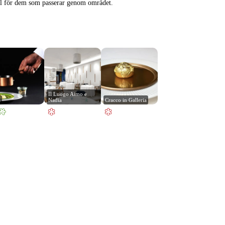
mål för dem som passerar genom området.
Il Luogo Aimo e 
a
Nadia
Cracco in Galleria
Leaflet
|
© Carto, under CC BY 3.0. Data by
OpenStreetMap, under ODbL