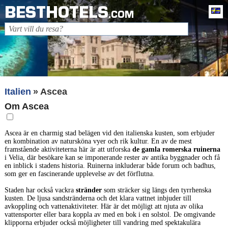
BESTHOTELS
Sv
.COM
Italien
Ascea
Om Ascea
Ascea är en charmig stad belägen vid den italienska kusten, som erbjuder
en kombination av natursköna vyer och rik kultur. En av de mest
framstående aktiviteterna här är att utforska
de gamla romerska ruinerna
i Velia, där besökare kan se imponerande rester av antika byggnader och få
en inblick i stadens historia. Ruinerna inkluderar både forum och badhus,
som ger en fascinerande upplevelse av det förflutna.
Staden har också vackra
stränder
som sträcker sig längs den tyrrhenska
kusten. De ljusa sandstränderna och det klara vattnet inbjuder till
avkoppling och vattenaktiviteter. Här är det möjligt att njuta av olika
vattensporter eller bara koppla av med en bok i en solstol. De omgivande
klipporna erbjuder också möjligheter till vandring med spektakulära