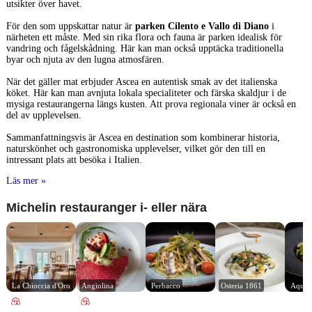
utsikter över havet.
För den som uppskattar natur är
parken Cilento e Vallo di Diano
i
närheten ett måste. Med sin rika flora och fauna är parken idealisk för
vandring och fågelskådning. Här kan man också upptäcka traditionella
byar och njuta av den lugna atmosfären.
När det gäller mat erbjuder Ascea en autentisk smak av det italienska
köket. Här kan man avnjuta lokala specialiteter och färska skaldjur i de
mysiga restaurangerna längs kusten. Att prova regionala viner är också en
del av upplevelsen.
Sammanfattningsvis är Ascea en destination som kombinerar historia,
naturskönhet och gastronomiska upplevelser, vilket gör den till en
intressant plats att besöka i Italien.
Läs mer »
Michelin restauranger i- eller nära
La Chioccia d'Oro
Angiolina
Perbacco
Osteria 1861
Aquad