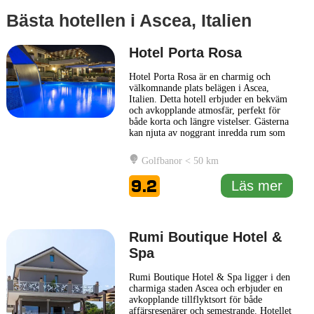
Bästa hotellen i Ascea, Italien
Hotel Porta Rosa
Hotel Porta Rosa är en charmig och
välkomnande plats belägen i Ascea,
Italien. Detta hotell erbjuder en bekväm
och avkopplande atmosfär, perfekt för
både korta och längre vistelser. Gästerna
kan njuta av noggrant inredda rum som
kombinerar modern stil med traditionell
italiensk komfort. Varje rum är utformat
Golfbanor < 50 km
för att ge en lugn miljö, med
bekvämligheter som luftkonditionering
9.2
Läs mer
och gratis Wi-Fi. Hotellet
... Läs mer
Rumi Boutique Hotel &
Spa
Rumi Boutique Hotel & Spa ligger i den
charmiga staden Ascea och erbjuder en
avkopplande tillflyktsort för både
affärsresenärer och semestrande. Hotellet