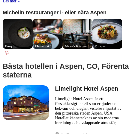
Läs mer »
Michelin restauranger i- eller nära Aspen
Bosq
Element 47
Mawa's Kitchen
Prospect
Bästa hotellen i Aspen, CO, Förenta
staterna
Limelight Hotel Aspen
Limelight Hotel Aspen är ett
förstaklassigt hotell som erbjuder en
bekväm och elegant vistelse i hjärtat av
den pittoreska staden Aspen, USA.
Hotellet kännetecknas av sin moderna
inredning och avslappnade atmosfär,
vilket gör det till ett populärt val för
både vinter- och sommargäster. Hotellet