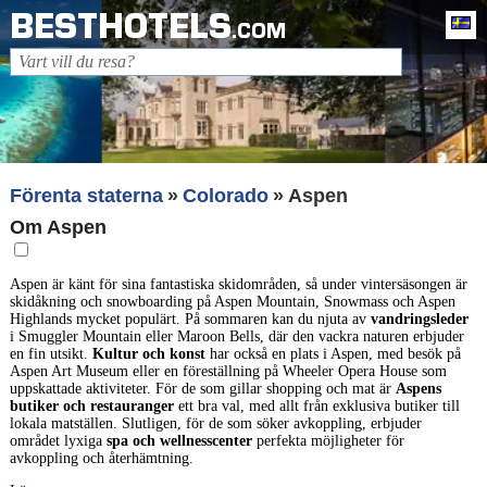
BESTHOTELS
Sv
.COM
Förenta staterna
Colorado
Aspen
Om Aspen
Aspen är känt för sina fantastiska skidområden, så under vintersäsongen är
skidåkning och snowboarding på Aspen Mountain, Snowmass och Aspen
Highlands mycket populärt. På sommaren kan du njuta av
vandringsleder
i Smuggler Mountain eller Maroon Bells, där den vackra naturen erbjuder
en fin utsikt.
Kultur och konst
har också en plats i Aspen, med besök på
Aspen Art Museum eller en föreställning på Wheeler Opera House som
uppskattade aktiviteter. För de som gillar shopping och mat är
Aspens
butiker och restauranger
ett bra val, med allt från exklusiva butiker till
lokala matställen. Slutligen, för de som söker avkoppling, erbjuder
området lyxiga
spa och wellnesscenter
perfekta möjligheter för
avkoppling och återhämtning.