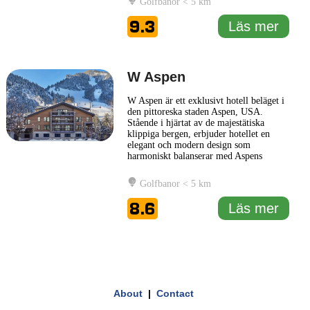
Golfbanor < 5 km
har en modern estetik där varma
naturliga toner och stora glaspartier
9.3
Läs mer
kombineras för att rama in den
storslagna
... Läs mer
W Aspen
W Aspen är ett exklusivt hotell beläget i
den pittoreska staden Aspen, USA.
Stående i hjärtat av de majestätiska
klippiga bergen, erbjuder hotellet en
elegant och modern design som
harmoniskt balanserar med Aspens
naturliga skönhet. W Aspen ger sina
gäster en unik upplevelse där stil möter
Golfbanor < 5 km
komfort. Hotellet är en del av den kända
W Hotels-kedjan och är inrett med
8.6
Läs mer
arkitektur och inredning som speglas
...
Läs mer
1 km
3000 ft
Leaflet
|
© Carto, under CC BY 3.0. Data by
OpenStreetMap, under ODbL
+
About
|
Contact
−