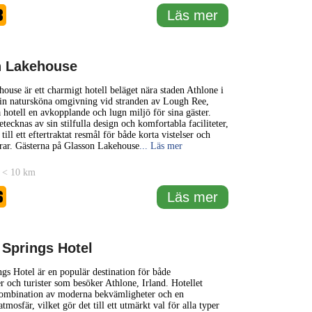
8
Läs mer
n Lakehouse
ouse är ett charmigt hotell beläget nära staden Athlone i
sin natursköna omgivning vid stranden av Lough Ree,
a hotell en avkopplande och lugn miljö för sina gäster.
tecknas av sin stilfulla design och komfortabla faciliteter,
 till ett eftertraktat resmål för både korta vistelser och
rar. Gästerna på Glasson Lakehouse
... Läs mer
 < 10 km
6
Läs mer
 Springs Hotel
gs Hotel är en populär destination för både
er och turister som besöker Athlone, Irland. Hotellet
kombination av moderna bekvämligheter och en
mosfär, vilket gör det till ett utmärkt val för alla typer