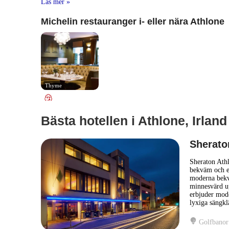
Läs mer »
Michelin restauranger i- eller nära Athlone
Thyme
Bästa hotellen i Athlone, Irland
Sherato
Sheraton Athl
bekväm och el
moderna bekvä
minnesvärd up
erbjuder mode
lyxiga sängklä
Golfbanor