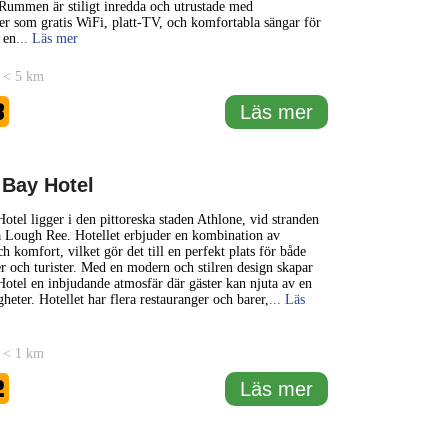
 Rummen är stiligt inredda och utrustade med
r som gratis WiFi, platt-TV, och komfortabla sängar för
a en
... Läs mer
 < 5 km
3
Läs mer
Bay Hotel
tel ligger i den pittoreska staden Athlone, vid stranden
a Lough Ree. Hotellet erbjuder en kombination av
h komfort, vilket gör det till en perfekt plats för både
er och turister. Med en modern och stilren design skapar
tel en inbjudande atmosfär där gäster kan njuta av en
heter. Hotellet har flera restauranger och barer,
... Läs
 < 1 km
2
Läs mer