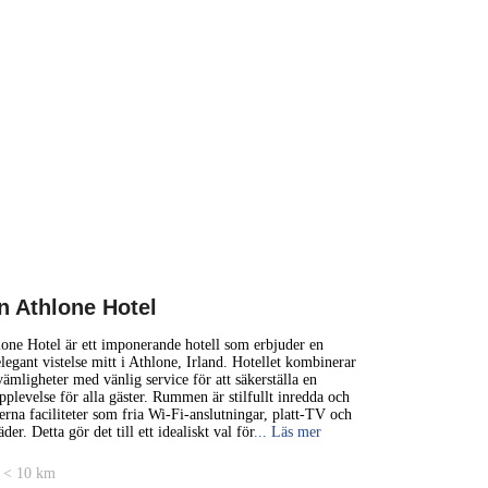
1 km
3000 ft
n Athlone Hotel
+
one Hotel är ett imponerande hotell som erbjuder en
egant vistelse mitt i Athlone, Irland. Hotellet kombinerar
mligheter med vänlig service för att säkerställa en
−
plevelse för alla gäster. Rummen är stilfullt inredda och
rna faciliteter som fria Wi-Fi-anslutningar, platt-TV och
der. Detta gör det till ett idealiskt val för
... Läs mer
 < 10 km