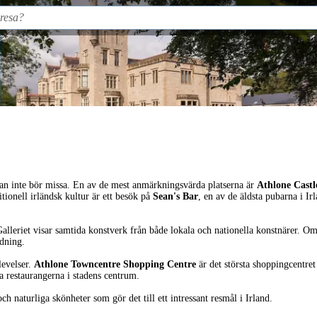
m man inte bör missa. En av de mest anmärkningsvärda platserna är
Athlone Castl
tionell irländsk kultur är ett besök på
Sean's Bar
, en av de äldsta pubarna i I
leriet visar samtida konstverk från både lokala och nationella konstnärer. Om 
ådning.
levelser.
Athlone Towncentre Shopping Centre
är det största shoppingcentret 
a restaurangerna i stadens centrum.
h naturliga skönheter som gör det till ett intressant resmål i Irland.