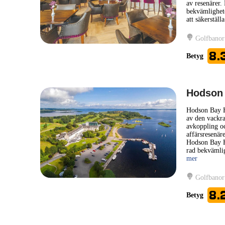
av resenärer.
bekvämlighete
att säkerställ
Golfbanor
8.
Betyg
Hodson 
Hodson Bay Ho
av den vackr
avkoppling oc
affärsresenär
Hodson Bay Ho
rad bekvämlig
mer
Golfbanor
8.
Betyg