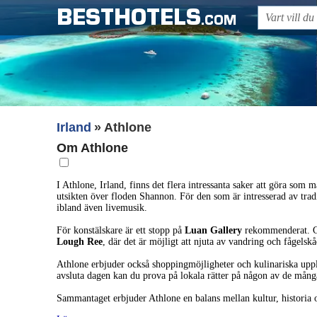
BESTHOTELS
.COM
Irland
Athlone
Om Athlone
I Athlone, Irland, finns det flera intressanta saker att göra so
utsikten över floden Shannon. För den som är intresserad av tradi
ibland även livemusik.
För konstälskare är ett stopp på
Luan Gallery
rekommenderat. Gal
Lough Ree
, där det är möjligt att njuta av vandring och fågelsk
Athlone erbjuder också shoppingmöjligheter och kulinariska upp
avsluta dagen kan du prova på lokala rätter på någon av de mång
Sammantaget erbjuder Athlone en balans mellan kultur, historia oc