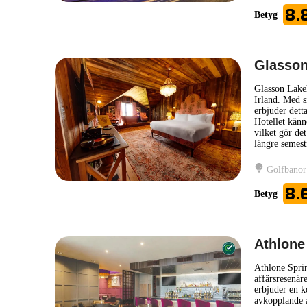
8.
Betyg
Glasso
Glasson Lakeh
Irland. Med 
erbjuder dett
Hotellet känne
vilket gör det
längre semest
Golfbanor
8.
Betyg
Athlone
Athlone Sprin
affärsresenär
erbjuder en 
avkopplande at