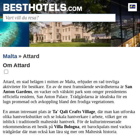
BESTHOTELS
Sv
.COM
Malta
Attard
Om Attard
Attard, en stad belägen i mitten av Malta, erbjuder en rad trevliga
aktiviteter för besökare. En av de mest framstående sevärdheterna är
San
Anton Gardens
, en vacker och välskött park som omger presidentens
officiella residens, San Anton Palace. Trädgårdarna är idealiska för en
lugn promenad och avkoppling bland den frodiga vegetationen.
En annan intressant plats är
Ta' Qali Crafts Village
, där man kan utforska
olika hantverksbutiker och se lokala hantverkare i arbete, vilket ger en
inblick i traditionellt maltesiskt hantverk. För de kulturintresserade
rekommenderas ett besök på
Villa Bologna
, ett barockpalats med vackra
trädgårdar där man också kan lära sig mer om Maltesisk historia.