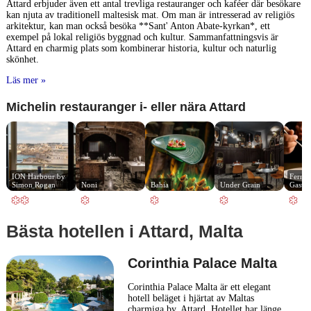
Attard erbjuder även ett antal trevliga restauranger och kaféer där besökare
kan njuta av traditionell maltesisk mat. Om man är intresserad av religiös
arkitektur, kan man också besöka **Sant' Anton Abate-kyrkan*, ett
exempel på lokal religiös byggnad och kultur. Sammanfattningsvis är
Attard en charmig plats som kombinerar historia, kultur och naturlig
skönhet.
Läs mer »
Michelin restauranger i- eller nära Attard
ION Harbour by 
Fernan
Simon Rogan
Noni
Bahia
Under Grain
Gastro
Bästa hotellen i Attard, Malta
Corinthia Palace Malta
Corinthia Palace Malta är ett elegant
hotell beläget i hjärtat av Maltas
charmiga by, Attard. Hotellet har länge