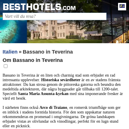
BESTHOTELS
Sv
.COM
Italien
Bassano in Teverina
Om Bassano in Teverina
Bassano in Teverina är en liten och charmig stad som erbjuder en rad
intressanta upplevelser.
Historiska sevärdheter
är en av stadens främsta
attraktioner. Du kan strosa genom de pittoreska gatorna och beundra den
medeltida arkitekturen, där några byggnader går tillbaka till 1200-talet.
Speciellt
Santa Maria Assunta-kyrkan
med sina imponerande fresker är
värd ett besök.
I närheten finns också
Arco di Traiano
, en romersk triumfbåge som ger
en inblick i stadens forntida historia. För den som uppskattar naturen
rekommenderas en promenad i omgivningarna. De gröna landskapen
erbjuder vistas av olivlundar och vinodlingar, perfekt för en lugn stund
eller en picknick.