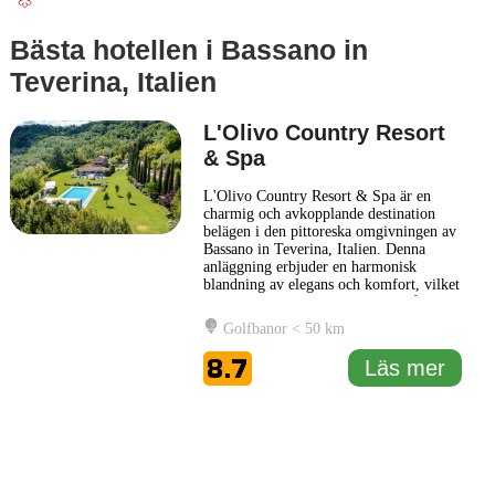
Bästa hotellen i Bassano in
Teverina, Italien
L'Olivo Country Resort
& Spa
L'Olivo Country Resort & Spa är en
charmig och avkopplande destination
belägen i den pittoreska omgivningen av
Bassano in Teverina, Italien. Denna
anläggning erbjuder en harmonisk
blandning av elegans och komfort, vilket
gör den till en idealisk plats för både
avkoppling och aktiviteter. Hotellet
Golfbanor < 50 km
omges av vacker natur, vilket skapar en
lugn atmosfär för sina gäster. L'Olivo
8.7
Läs mer
Country Resort & Spa erbjuder
... Läs
mer
1 km
3000 ft
Leaflet
|
© Carto, under CC BY 3.0. Data by
OpenStreetMap, under ODbL
+