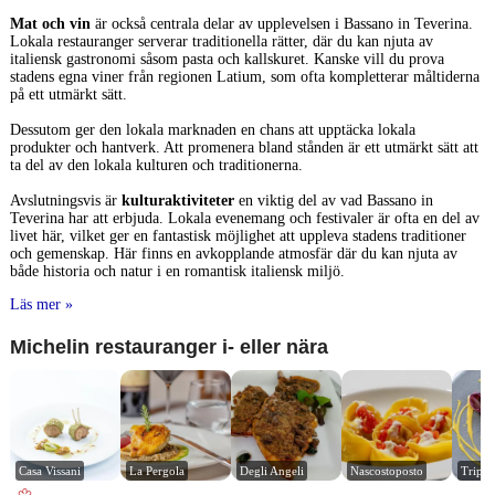
Mat och vin
är också centrala delar av upplevelsen i Bassano in Teverina.
Lokala restauranger serverar traditionella rätter, där du kan njuta av
italiensk gastronomi såsom pasta och kallskuret. Kanske vill du prova
stadens egna viner från regionen Latium, som ofta kompletterar måltiderna
på ett utmärkt sätt.
Dessutom ger den lokala marknaden en chans att upptäcka lokala
produkter och hantverk. Att promenera bland stånden är ett utmärkt sätt att
ta del av den lokala kulturen och traditionerna.
Avslutningsvis är
kulturaktiviteter
en viktig del av vad Bassano in
Teverina har att erbjuda. Lokala evenemang och festivaler är ofta en del av
livet här, vilket ger en fantastisk möjlighet att uppleva stadens traditioner
och gemenskap. Här finns en avkopplande atmosfär där du kan njuta av
både historia och natur i en romantisk italiensk miljö.
Läs mer »
Michelin restauranger i- eller nära
Casa Vissani
La Pergola
Degli Angeli
Nascostoposto
Trippi