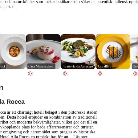
ur och naturskönhet som lockar besökare som söker en autentisk italiensk upplev
enna stad.
tici
Casa Mazzucchelli
Trattoria da Amerigo
Cavallino
Ost
n
1 km
3000 ft
lla Rocca
+
cca är ett charmigt hotell beläget i den pittoreska staden
ien. Detta hotell erbjuder en kombination av traditionell
frihet och moderna bekvämligheter, vilket gör det till en
−
kopplande plats för både affärsresenärer och turister.
r omgivning och närområdet som präglas av historiska
r Hotel Alla Rocca en utmärkt bas för att
... Läs mer