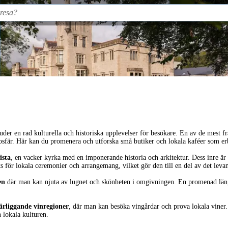
der en rad kulturella och historiska upplevelser för besökare. En av de mest f
fär. Här kan du promenera och utforska små butiker och lokala kaféer som erbju
ista
, en vacker kyrka med en imponerande historia och arkitektur. Dess inre är f
ats för lokala ceremonier och arrangemang, vilket gör den till en del av det lev
en
där man kan njuta av lugnet och skönheten i omgivningen. En promenad läng
ärliggande vinregioner
, där man kan besöka vingårdar och prova lokala viner.
n lokala kulturen.