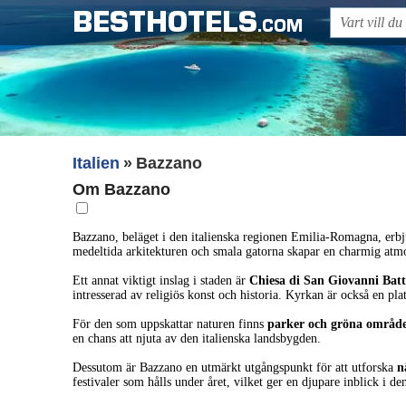
BESTHOTELS
.COM
Italien
Bazzano
Om Bazzano
Bazzano, beläget i den italienska regionen Emilia-Romagna, erbju
medeltida arkitekturen och smala gatorna skapar en charmig atmos
Ett annat viktigt inslag i staden är
Chiesa di San Giovanni Batt
intresserad av religiös konst och historia. Kyrkan är också en pl
För den som uppskattar naturen finns
parker och gröna områd
en chans att njuta av den italienska landsbygden.
Dessutom är Bazzano en utmärkt utgångspunkt för att utforska
n
festivaler som hålls under året, vilket ger en djupare inblick i de