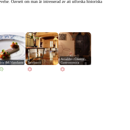
else. Oavsett om man är intresserad av att utforska historiska
Arnaldo - Clinica 
eria del Viandante
Iacobucci
Gastronomica
Leaflet
|
© Carto, under CC BY 3.0. Data by
OpenStreetMap, under ODbL