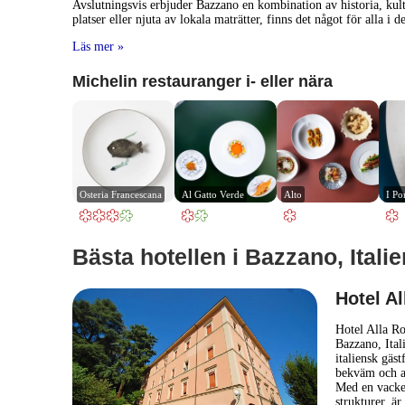
Avslutningsvis erbjuder Bazzano en kombination av historia, kult
platser eller njuta av lokala maträtter, finns det något för alla i d
Läs mer »
Michelin restauranger i- eller nära
Osteria Francescana
Al Gatto Verde
Alto
I Por
Bästa hotellen i Bazzano, Italie
Hotel A
Hotel Alla Ro
Bazzano, Ital
italiensk gäst
bekväm och av
Med en vacke
strukturer, ä