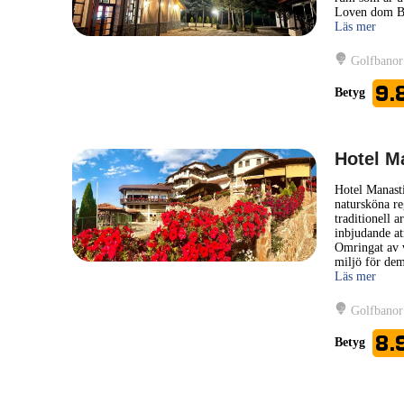
Loven dom Ber
Läs mer
Golfbanor
9.
Betyg
Hotel M
Hotel Manasti
natursköna r
traditionell 
inbjudande at
Omringat av v
miljö för de
Läs mer
Golfbanor
8.
Betyg