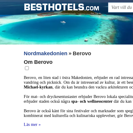
BESTHOTELS
.COM
Nordmakedonien
Berovo
Om Berovo
Berovo, en liten stad i östra Makedonien, erbjuder en rad intress
vandring och picknick. Om du är intresserad av kultur, är ett bes
Michael-kyrkan
, där du kan beundra den vackra arkitekturen oc
För mat- och dryckesentusiaster erbjuder Berovo lokala specialite
erbjuder staden också några
spa- och wellnesscenter
där du kan t
Berovo är också känt för sina festivaler och marknader som spegl
kombinerat med kulturella och kulinariska upplevelser, gör Berovo 
Läs mer »