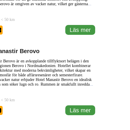
ovo är omgiven av vacker natur, vilket ger gästerna
...
 < 50 km
8
Läs mer
anastir Berovo
r Berovo är en avkopplande tillflyktsort belägen i den
egionen Berovo i Nordmakedonien. Hotellet kombinerar
arkitektur med moderna bekvämligheter, vilket skapar en
mosfär för både affärsresenärer och semesterfirare.
acker natur erbjuder Hotel Manastir Berovo en idealisk
m som söker lugn och ro. Rummen är smakfullt inredda
...
 < 50 km
9
Läs mer