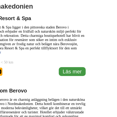
makedonien
1 km
3000 ft
Resort & Spa
+
 & Spa ligger i den pittoreska staden Berovo i
h erbjuder en fridfull och naturskön miljö perfekt för
h rekreation. Detta charmiga boutiquehotell har blivit en
−
nation för resenärer som söker en intim och exklusiv
mgiven av frodig natur och beläget nära Berovosjön,
ra Resort & Spa en perfekt tillflyktsort för den som
r
 < 50 km
0
Läs mer
dom Berovo
rovo är en charmig anläggning belägen i den natursköna
vo i Nordmakedonien. Detta hotell kombinerar en trevlig
moderna bekvämligheter, vilket gör det till ett utmärkt
ffärsresenärer och turister. Hotellet erbjuder välutrustade
tformade för att ge maximal komfort och avkoppling.