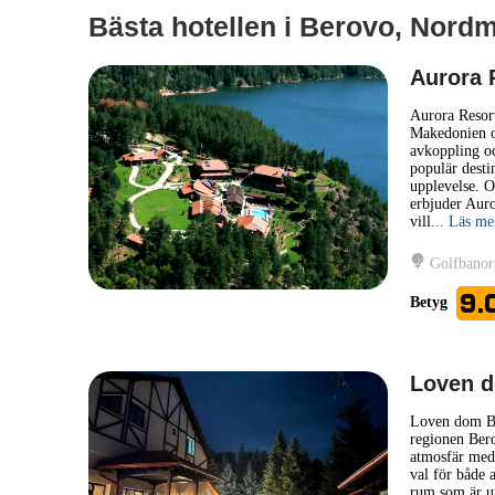
Bästa hotellen i Berovo, Nord
Aurora 
Aurora Resort
Makedonien oc
avkoppling oc
populär desti
upplevelse. O
erbjuder Auro
vill
... Läs me
Golfbanor
9.
Betyg
Loven 
Loven dom Be
regionen Bero
atmosfär med 
val för både a
rum som är u