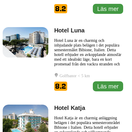
vilket ger en bra start på dagen innan
man utforskar den vackra kusten och
8.2
Läs mer
stadens sevärdheter. Hotellet ligger
... Läs
mer
Hotel Luna
Hotel Luna är en charmig och
inbjudande plats belägen i det populära
semestermålet Bibione, Italien. Detta
hotell erbjuder en avkopplande atmosfär
med ett idealiskt läge, bara en kort
promenad från den vackra stranden och
stadens livliga promenader. Hotel Luna
präglas av en modern design och
Golfbanor < 5 km
eleganta detaljer, vilket skapar en
trivsam och avkopplande miljö för sina
8.2
Läs mer
gäster. Hotellets faciliteter inkluderar
...
Läs mer
Hotel Katja
Hotel Katja är en charmig anläggning
belägen i det populära semesterområdet
Bibione i Italien. Detta hotell erbjuder