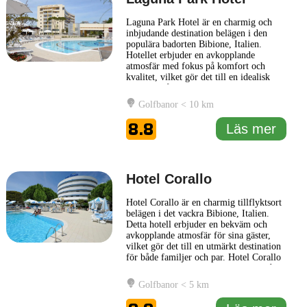
Laguna Park Hotel är en charmig och
inbjudande destination belägen i den
populära badorten Bibione, Italien.
Hotellet erbjuder en avkopplande
atmosfär med fokus på komfort och
kvalitet, vilket gör det till en idealisk
plats för både familjer och par. Gäster
kan njuta av en rad bekvämligheter,
Golfbanor < 10 km
inklusive en stor utomhuspool, vilket gör
det möjligt att svalka sig i det varma
8.8
Läs mer
italienska klimatet. Rummen
... Läs mer
Hotel Corallo
Hotel Corallo är en charmig tillflyktsort
belägen i det vackra Bibione, Italien.
Detta hotell erbjuder en bekväm och
avkopplande atmosfär för sina gäster,
vilket gör det till en utmärkt destination
för både familjer och par. Hotel Corallo
är känt för sin centrum och nära avstånd
till den gyllene sandstranden, vilket gör
Golfbanor < 5 km
det lätt för gästerna att njuta av havet
och solen. Rummen på Hotel Corallo