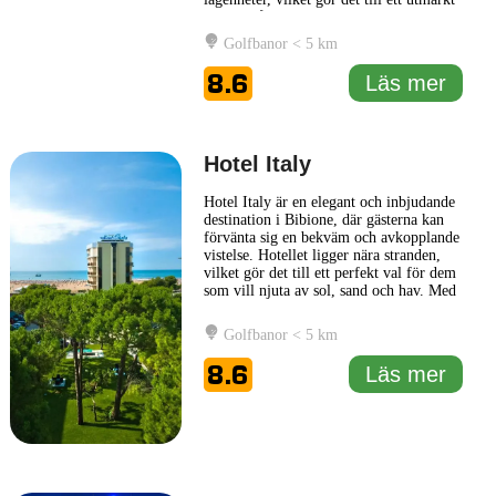
val för både familjer och par. Med en
fokus på komfort och funktionalitet ger
Golfbanor < 5 km
Aparthotel Imperial en känsla av att vara
"hemma" även när man är borta.
8.6
Läs mer
Gästerna kan njuta av välinredda
... Läs
mer
Hotel Italy
Hotel Italy är en elegant och inbjudande
destination i Bibione, där gästerna kan
förvänta sig en bekväm och avkopplande
vistelse. Hotellet ligger nära stranden,
vilket gör det till ett perfekt val för dem
som vill njuta av sol, sand och hav. Med
en smakfull inredning och en varm
atmosfär erbjuder Hotel Italy en rad
Golfbanor < 5 km
olika faciliteter för att säkerställa en
trevlig upplevelse för alla besökare.
8.6
Läs mer
Det
... Läs mer