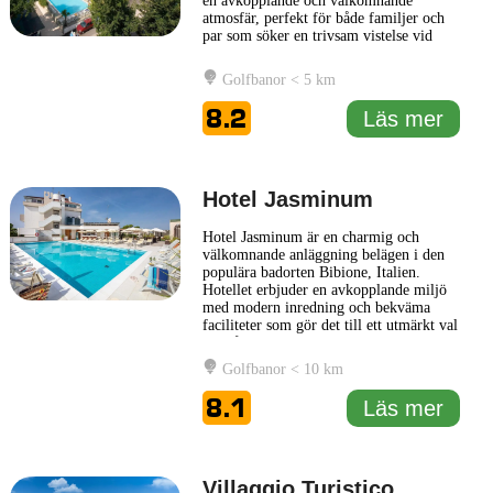
en avkopplande och välkomnande
atmosfär, perfekt för både familjer och
par som söker en trivsam vistelse vid
kusten. Hotel Katja är känt för sin
utmärkta service och sin närhet till den
Golfbanor < 5 km
vackra stranden, som bara ligger en kort
promenad bort. Hotellets interiör
8.2
Läs mer
kombinerar moderna bekvämligheter
...
Läs mer
Hotel Jasminum
Hotel Jasminum är en charmig och
välkomnande anläggning belägen i den
populära badorten Bibione, Italien.
Hotellet erbjuder en avkopplande miljö
med modern inredning och bekväma
faciliteter som gör det till ett utmärkt val
för både familjer och par. Med sitt
centrala läge ger Hotel Jasminum enkel
Golfbanor < 10 km
tillgång till den vackra stranden, bara en
kort promenad bort, samt till ett brett
8.1
Läs mer
utbud av restauranger
... Läs mer
Villaggio Turistico