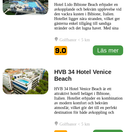
Hotel Lido Bibione Beach erbjuder en
avkopplande och bekväm upplevelse vid
den vackra kusten i Bibione, Italien.
Hotellet ligger nära stranden, vilket ger
gästerna enkel tillgång till sandiga
stränder och det lugna havet. Med sina
moderna faciliteter och smakfullt
inredda rum, strävar Hotel Lido Bibione
Golfbanor < 5 km
Beach efter att skapa en trivsam miljö
för både par och familjer. Hotellet har en
9.0
Läs mer
restaurang som
... Läs mer
HVB 34 Hotel Venice
Beach
HVB 34 Hotel Venice Beach är ett
attraktivt hotell beläget i Bibione,
Italien. Hotellet erbjuder en kombination
av modern komfort och bekväm
atmosfär, vilket gör det till en perfekt
destination för både avkoppling och
aktiviteter. Med sin närhet till den vackra
stranden och lokala attraktioner, är HVB
Golfbanor < 5 km
34 Hotel Venice Beach idealiskt för
gäster som vill utforska regionens