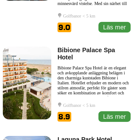
minnesvärd vistelse. Med sin närhet till
stranden och lokala attraktioner är Hotel
Ambassador en idealisk plats för både
Golfbanor < 5 km
familjer och par som söker en trevlig
semester. Hotellet disponerar över
9.0
Läs mer
moderna rum som är designade
... Läs
mer
Bibione Palace Spa
Hotel
Bibione Palace Spa Hotel är en elegant
och avkopplande anläggning belägen i
den charmiga kuststaden Bibione i
Italien. Hotellet erbjuder en modern och
stilren atmosfär, perfekt för gäster som
söker en kombination av komfort och
välbefinnande. Med fokus på avkoppling
har Bibione Palace en stor spa-avdelning
Golfbanor < 5 km
där besökare kan njuta av olika
behandlingar, inklusive massage och
8.9
Läs mer
skönhetsbehandlingar. Hotellet
... Läs
mer
Laguna Park Hotel