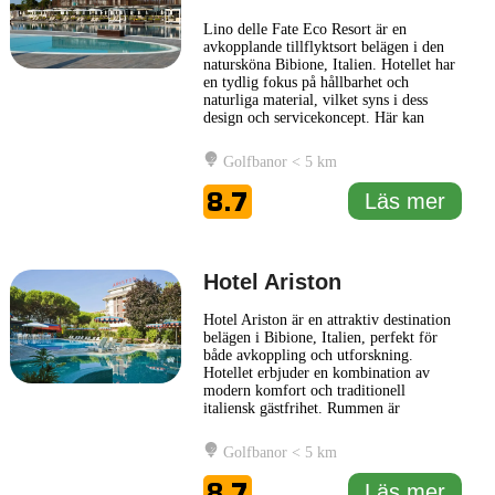
Lino delle Fate Eco Resort är en
avkopplande tillflyktsort belägen i den
natursköna Bibione, Italien. Hotellet har
en tydlig fokus på hållbarhet och
naturliga material, vilket syns i dess
design och servicekoncept. Här kan
gästerna njuta av den vackra
omgivningen med närhet till både strand
Golfbanor < 5 km
och grönområden, vilket skapar en
perfekt miljö för avkoppling och
8.7
Läs mer
rekreation. Lino delle Fate Eco Resort
erbjuder
... Läs mer
Hotel Ariston
Hotel Ariston är en attraktiv destination
belägen i Bibione, Italien, perfekt för
både avkoppling och utforskning.
Hotellet erbjuder en kombination av
modern komfort och traditionell
italiensk gästfrihet. Rummen är
smakfullt inredda och är designade för
att ge en lugn och avkopplande atmosfär.
Golfbanor < 5 km
Du kan njuta av bekvämligheter som
luftkonditionering, gratis Wi-Fi och
8.7
Läs mer