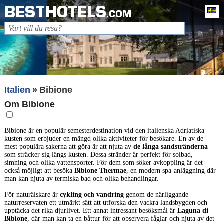
BESTHOTELS
Sv
.COM
Italien
Bibione
Om Bibione
Bibione är en populär semesterdestination vid den italienska Adriatiska
kusten som erbjuder en mängd olika aktiviteter för besökare. En av de
mest populära sakerna att göra är att njuta av
de långa sandstränderna
som sträcker sig längs kusten. Dessa stränder är perfekt för solbad,
simning och olika vattensporter. För dem som söker avkoppling är det
också möjligt att besöka
Bibione Thermae
, en modern spa-anläggning där
man kan njuta av termiska bad och olika behandlingar.
För naturälskare är
cykling och vandring
genom de närliggande
naturreservaten ett utmärkt sätt att utforska den vackra landsbygden och
upptäcka det rika djurlivet. Ett annat intressant besöksmål är
Laguna di
Bibione
, där man kan ta en båttur för att observera fåglar och njuta av det