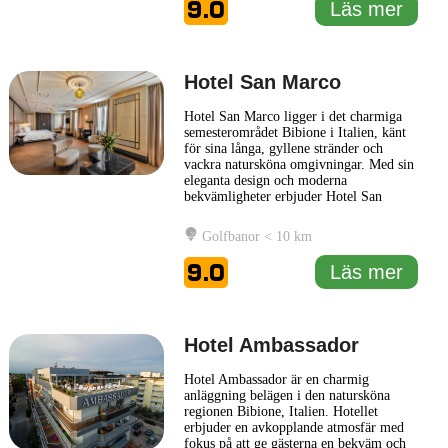
9.0
Läs mer
skönhet. Hotellet har en rad
... Läs mer
Hotel San Marco
Hotel San Marco ligger i det charmiga
semesterområdet Bibione i Italien, känt
för sina långa, gyllene stränder och
vackra natursköna omgivningar. Med sin
eleganta design och moderna
bekvämligheter erbjuder Hotel San
Marco en avkopplande och bekväm
vistelse för både familjer och par.
Golfbanor < 10 km
Hotellet ligger i närheten av
strandpromenaden och erbjuder gästerna
9.0
Läs mer
enkel tillgång till stranden, vilket gör det
till
... Läs mer
Hotel Ambassador
Hotel Ambassador är en charmig
anläggning belägen i den natursköna
regionen Bibione, Italien. Hotellet
erbjuder en avkopplande atmosfär med
fokus på att ge gästerna en bekväm och