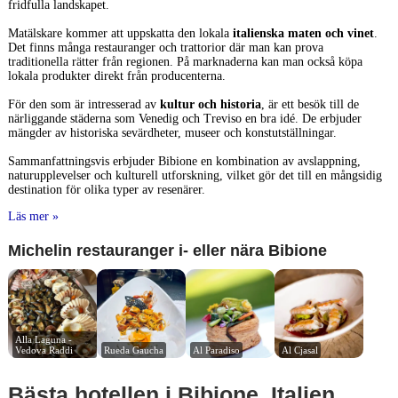
fridfulla landskapet.
Matälskare kommer att uppskatta den lokala
italienska maten och vinet
.
Det finns många restauranger och trattorior där man kan prova
traditionella rätter från regionen. På marknaderna kan man också köpa
lokala produkter direkt från producenterna.
För den som är intresserad av
kultur och historia
, är ett besök till de
närliggande städerna som Venedig och Treviso en bra idé. De erbjuder
mängder av historiska sevärdheter, museer och konstutställningar.
Sammanfattningsvis erbjuder Bibione en kombination av avslappning,
naturupplevelser och kulturell utforskning, vilket gör det till en mångsidig
destination för olika typer av resenärer.
Läs mer »
Michelin restauranger i- eller nära Bibione
Alla Laguna - 
Vedova Raddi
Rueda Gaucha
Al Paradiso
Al Cjasal
Bästa hotellen i Bibione, Italien