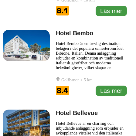
Golfbanor < 10 km
avdelning där olika behandlingar och
faciliteter finns för att förhöja känslan av
8.1
Läs mer
välbefinnande. Vid hotellets
... Läs mer
Hotel Bembo
Hotel Bembo är en trevlig destination
belägen i det populära semesterområdet
Bibione, Italien. Denna anläggning
erbjuder en kombination av traditionell
italiensk gästfrihet och moderna
bekvämligheter, vilket skapar en
avkopplande och inbjudande atmosfär
för sina gäster. Hotellet ligger nära
Golfbanor < 5 km
stranden, vilket gör det enkelt för
besökare att njuta av sol och hav. Med en
8.4
Läs mer
rad olika tjänster är Hotel Bembo
... Läs
mer
Hotel Bellevue
Hotel Bellevue är en charmig och
inbjudande anläggning som erbjuder en
avkopplande vistelse vid den italienska