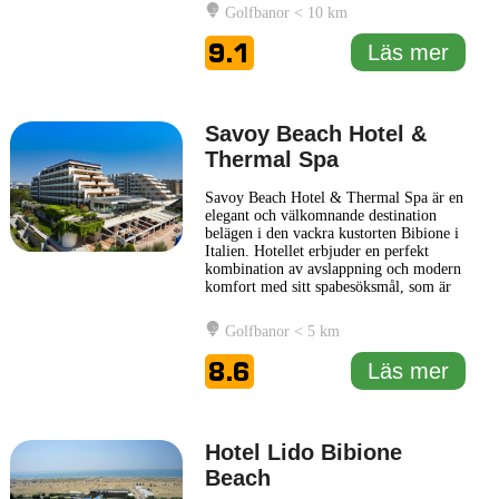
Gästerna kan njuta av bekväma och
Golfbanor < 10 km
stilfullt inredda rum, där modern
komfort möter klassisk design. Hotellet
9.1
Läs mer
erbjuder ett brett utbud av faciliteter,
...
Läs mer
Savoy Beach Hotel &
Thermal Spa
Savoy Beach Hotel & Thermal Spa är en
elegant och välkomnande destination
belägen i den vackra kustorten Bibione i
Italien. Hotellet erbjuder en perfekt
kombination av avslappning och modern
komfort med sitt spabesöksmål, som är
särskilt kännetecknat av dess
termalavdelning. Här har gästerna
Golfbanor < 5 km
tillgång till ett brett utbud av
behandlingar och terapier som bidrar till
8.6
Läs mer
total avkoppling och förnyelse, vilket
...
Läs mer
Hotel Lido Bibione
Beach