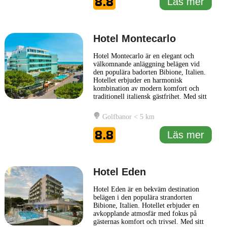
8.8
Läs mer
kombinerar
... Läs mer
Hotel Montecarlo
Hotel Montecarlo är en elegant och
välkomnande anläggning belägen vid
den populära badorten Bibione, Italien.
Hotellet erbjuder en harmonisk
kombination av modern komfort och
traditionell italiensk gästfrihet. Med sitt
strategiska läge är Hotel Montecarlo en
idealisk plats för både relaxering och för
Golfbanor < 5 km
att utforska de lokala attraktionerna.
Rummen på Hotel Montecarlo är ljusa
8.8
Läs mer
och smakfullt inredda,
... Läs mer
Hotel Eden
Hotel Eden är en bekväm destination
belägen i den populära strandorten
Bibione, Italien. Hotellet erbjuder en
avkopplande atmosfär med fokus på
gästernas komfort och trivsel. Med sitt