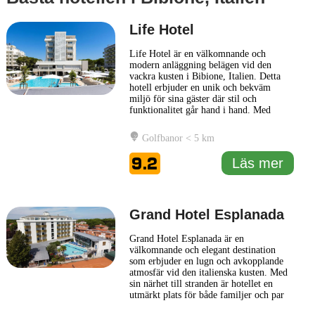
Life Hotel
Life Hotel är en välkomnande och
modern anläggning belägen vid den
vackra kusten i Bibione, Italien. Detta
hotell erbjuder en unik och bekväm
miljö för sina gäster där stil och
funktionalitet går hand i hand. Med
närhet till stranden och lokala
attraktioner är Life Hotel en perfekt
Golfbanor < 5 km
utgångspunkt för dem som vill utforska
området eller helt enkelt koppla av vid
9.2
Läs mer
havet. Hotellet har en rad bekväma
rum,
... Läs mer
Grand Hotel Esplanada
Grand Hotel Esplanada är en
välkomnande och elegant destination
som erbjuder en lugn och avkopplande
atmosfär vid den italienska kusten. Med
sin närhet till stranden är hotellet en
utmärkt plats för både familjer och par
som söker en avkopplande semester.