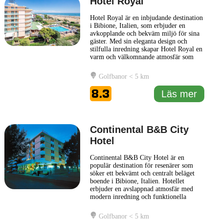
Hotel Royal
Hotel Royal är en inbjudande destination
i Bibione, Italien, som erbjuder en
avkopplande och bekväm miljö för sina
gäster. Med sin eleganta design och
stilfulla inredning skapar Hotel Royal en
varm och välkomnande atmosfär som
gör att besökare känner sig som hemma.
Hotellet erbjuder en mängd olika rum,
Golfbanor < 5 km
alla utformade för att säkerställa en
bekväm vistelse, med moderna
8.3
Läs mer
bekvämligheter och smakfull
inredning.
... Läs mer
Continental B&B City
Hotel
Continental B&B City Hotel är en
populär destination för resenärer som
söker ett bekvämt och centralt beläget
boende i Bibione, Italien. Hotellet
erbjuder en avslappnad atmosfär med
modern inredning och funktionella
bekvämligheter. Gästerna kan njuta av en
varierad frukostbuffé varje morgon,
Golfbanor < 5 km