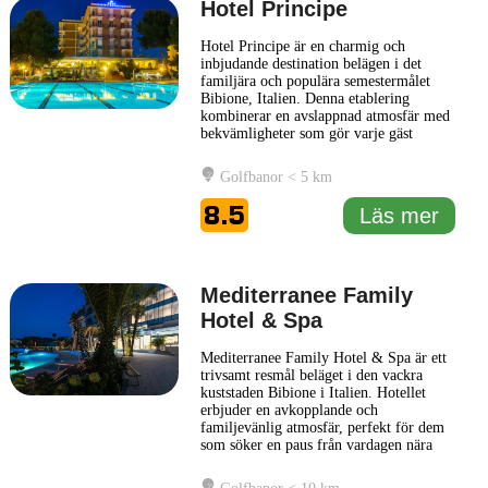
Hotel Principe
Hotel Principe är en charmig och
inbjudande destination belägen i det
familjära och populära semestermålet
Bibione, Italien. Denna etablering
kombinerar en avslappnad atmosfär med
bekvämligheter som gör varje gäst
vistelse angenäm. Hotellet är en utmärkt
plats för både familjer och par som söker
Golfbanor < 5 km
en avkopplande tillflyktsort vid
Adriatiska havet. Hotel Principe erbjuder
8.5
Läs mer
en rad bekväma rum som är smakfullt
...
Läs mer
Mediterranee Family
Hotel & Spa
Mediterranee Family Hotel & Spa är ett
trivsamt resmål beläget i den vackra
kuststaden Bibione i Italien. Hotellet
erbjuder en avkopplande och
familjevänlig atmosfär, perfekt för dem
som söker en paus från vardagen nära
Adriatiska havets glittrande vatten.
Gästerna kan njuta av en välutrustad spa-