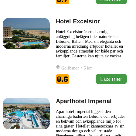
platt-tv i varje rum. Gästerna på
... Läs
mer
Hotel Excelsior
Hotel Excelsior är en charmig
anläggning belägen i det natursköna
Bibione, Italien. Med sin eleganta och
moderna inredning erbjuder hotellet en
avkopplande atmosfär för både par och
familjer. Gästerna kan njuta av vackra
rum som är smakfullt inredda och
utrustade med de bekvämligheter man
Golfbanor < 5 km
förväntar sig av ett kvalitetsboende.
Hotel Excelsior har ett fokus på att ge
8.6
Läs mer
gästerna en personlig upplevelse,
... Läs
mer
Aparthotel Imperial
Aparthotel Imperial ligger i den
charmiga badorten Bibione och erbjuder
en bekväm och avkopplande miljö för
sina gäster. Hotellet kännetecknas av sin
moderna design och välutrustade
lägenheter, vilket gör det till ett utmärkt