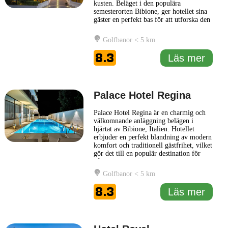
kusten. Beläget i den populära
semesterorten Bibione, ger hotellet sina
gäster en perfekt bas för att utforska den
natursköna omgivningen och njuta av de
vackra stränderna. Hotellet kombinerar
Golfbanor < 5 km
stilren inredning med modern komfort.
Rummen är smakfullt inredda och
8.3
Läs mer
erbjuder en lugn atmosfär
... Läs mer
Palace Hotel Regina
Palace Hotel Regina är en charmig och
välkomnande anläggning belägen i
hjärtat av Bibione, Italien. Hotellet
erbjuder en perfekt blandning av modern
komfort och traditionell gästfrihet, vilket
gör det till en populär destination för
både affärsresenärer och semesterfirare.
Hotellet har en stilren och elegant
Golfbanor < 5 km
design, med smakfullt inredda rum som
erbjuder bekvämligheter för att
8.3
Läs mer
säkerställa en avkopplande
... Läs mer