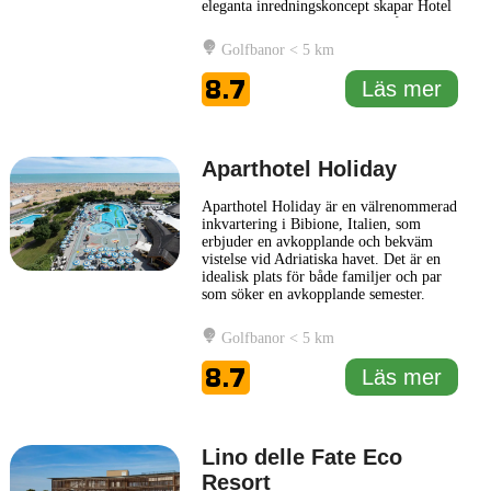
eleganta inredningskoncept skapar Hotel
Eden en harmonisk miljö för både par
och familjer som söker en avkopplande
Golfbanor < 5 km
semester nära havet. Hotellets faciliteter
inkluderar en inbjudande restaurang som
8.7
Läs mer
serverar läcker italiensk
... Läs mer
Aparthotel Holiday
Aparthotel Holiday är en välrenommerad
inkvartering i Bibione, Italien, som
erbjuder en avkopplande och bekväm
vistelse vid Adriatiska havet. Det är en
idealisk plats för både familjer och par
som söker en avkopplande semester.
Hotellet erbjuder moderna och fullt
utrustade lägenheter, vilka ger gästerna
Golfbanor < 5 km
möjlighet att laga sina egna måltider och
njuta av ett mer självständigt boende.
8.7
Läs mer
Aparthotel Holiday
... Läs mer
Lino delle Fate Eco
Resort