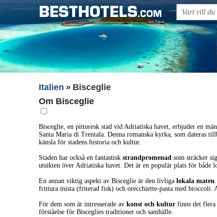
BESTHOTELS
.COM
Italien
Bisceglie
Om Bisceglie
Bisceglie, en pittoresk stad vid Adriatiska havet, erbjuder en m
Santa Maria di Trentala. Denna romanska kyrka, som dateras tillba
känsla för stadens historia och kultur.
Staden har också en fantastisk
strandpromenad
som sträcker sig
utsikten över Adriatiska havet. Det är en populär plats för både l
En annan viktig aspekt av Bisceglie är den livliga
lokala maten
frittura mista (friterad fisk) och orecchiette-pasta med broccoli
För dem som är intresserade av
konst och kultur
finns det flera
förståelse för Bisceglies traditioner och samhälle.