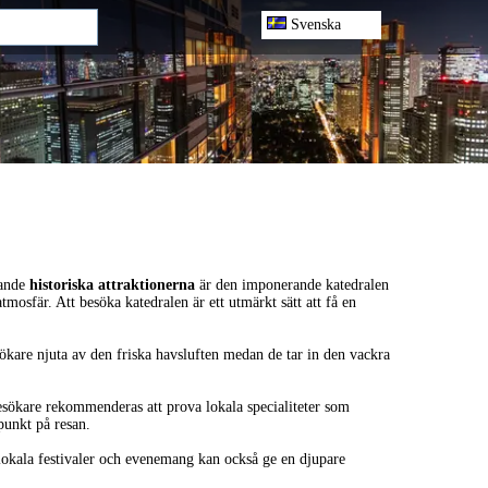
Svenska
dande
historiska attraktionerna
är den imponerande katedralen
mosfär. Att besöka katedralen är ett utmärkt sätt att få en
ökare njuta av den friska havsluften medan de tar in den vackra
. Besökare rekommenderas att prova lokala specialiteter som
punkt på resan.
i lokala festivaler och evenemang kan också ge en djupare