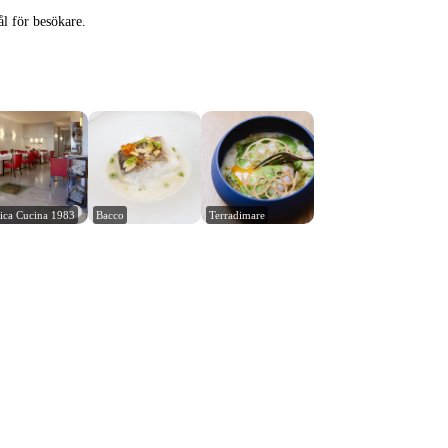
ål för besökare.
ica Cucina 1983
Bacco
Terradimare
Leaflet
|
© Carto, under CC BY 3.0. Data by
OpenStreetMap, under ODbL