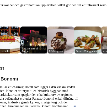
urskönhet och gastronomiska upplevelser, vilket gör den till ett intressant resm
Le Lampare al 
uracciolo
Fortino
Il Melograno
Osteria Frangipane
Ant
en
1 km
3000 ft
 Bonomi
+
i är ett charmigt hotell som ligger i den vackra staden
alien. Hotellet är inrymt i en historisk byggnad med
k arkitektur som speglar den rika kulturarv av regionen.
−
ala belägenhet erbjuder Palazzo Bonomi enkel tillgång till
tioner, inklusive gamla kyrkor, mysiga torg och den
amnen. Inredningen på Palazzo Bonomi kombinerar
... Läs