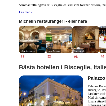
Sammanfattningsvis är Bisceglie en stad som förenar historia, nat
Läs mer »
Michelin restauranger i- eller nära
Quintessenza
Casa Sgarra
Upepidde
Il T
Bästa hotellen i Bisceglie, Itali
Palazzo
Palazzo Bonom
Bisceglie, It
karakteristis
Med sin centr
lokala attrak
pittoreska h