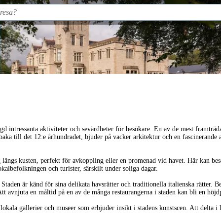
ängd intressanta aktiviteter och sevärdheter för besökare. En av de mest framträ
ka till det 12:e århundradet, bjuder på vacker arkitektur och en fascinerande at
 längs kusten, perfekt för avkoppling eller en promenad vid havet. Här kan bes
okalbefolkningen och turister, särskilt under soliga dagar.
. Staden är känd för sina delikata havsrätter och traditionella italienska rätter
. Att avnjuta en måltid på en av de många restaurangerna i staden kan bli en höjd
 lokala gallerier och museer som erbjuder insikt i stadens konstscen. Att delta 