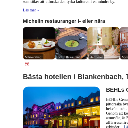
som söker att utforska den tyska kulturen i en mindre by.
Läs mer »
Michelin restauranger i- eller nära
Schwarzkopf
Behl's Restaurant
Der Löwe
Spes
Bästa hotellen i Blankenbach,
BEHLs G
BEHLs Genussh
pittoreska by
bekväm och av
Genom att ko
atmosfär, är
affärsresenär
erbjuder
... L