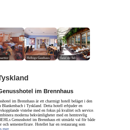
sarttor
Helbigs Gasthaus
Fleur de Sel
 Tyskland
1 km
3000 ft
enusshotel im Brennhaus
+
otel im Brennhaus är ett charmigt hotell beläget i den
n Blankenbach i Tyskland. Detta hotell erbjuder en
kopplande vistelse med en fokus på kvalitet och service.
−
mbinera moderna bekvämligheter med en hemtrevlig
 BEHLs Genusshotel im Brennhaus ett utmärkt val för både
er och semesterfirare. Hotellet har en restaurang som
äs mer