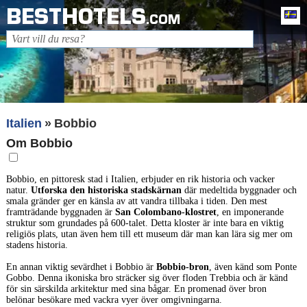
BESTHOTELS
Sv
.COM
Italien
Bobbio
Om Bobbio
Bobbio, en pittoresk stad i Italien, erbjuder en rik historia och vacker
natur.
Utforska den historiska stadskärnan
där medeltida byggnader och
smala gränder ger en känsla av att vandra tillbaka i tiden. Den mest
framträdande byggnaden är
San Colombano-klostret
, en imponerande
struktur som grundades på 600-talet. Detta kloster är inte bara en viktig
religiös plats, utan även hem till ett museum där man kan lära sig mer om
stadens historia.
En annan viktig sevärdhet i Bobbio är
Bobbio-bron
, även känd som Ponte
Gobbo. Denna ikoniska bro sträcker sig över floden Trebbia och är känd
för sin särskilda arkitektur med sina bågar. En promenad över bron
belönar besökare med vackra vyer över omgivningarna.