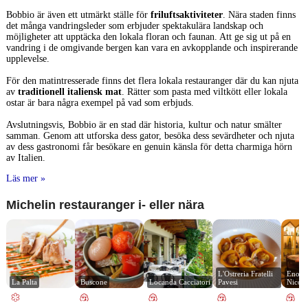
Bobbio är även ett utmärkt ställe för
friluftsaktiviteter
. Nära staden finns
det många vandringsleder som erbjuder spektakulära landskap och
möjligheter att upptäcka den lokala floran och faunan. Att ge sig ut på en
vandring i de omgivande bergen kan vara en avkopplande och inspirerande
upplevelse.
För den matintresserade finns det flera lokala restauranger där du kan njuta
av
traditionell italiensk mat
. Rätter som pasta med viltkött eller lokala
ostar är bara några exempel på vad som erbjuds.
Avslutningsvis, Bobbio är en stad där historia, kultur och natur smälter
samman. Genom att utforska dess gator, besöka dess sevärdheter och njuta
av dess gastronomi får besökare en genuin känsla för detta charmiga hörn
av Italien.
Läs mer »
Michelin restauranger i- eller nära
L'Ostreria Fratelli 
Enotec
La Palta
Buscone
Locanda Cacciatori
Pavesi
Nicola